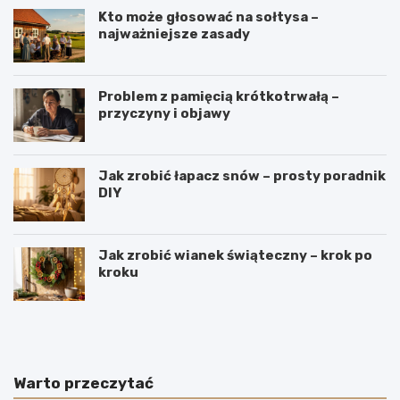
Kto może głosować na sołtysa –
najważniejsze zasady
Problem z pamięcią krótkotrwałą –
przyczyny i objawy
Jak zrobić łapacz snów – prosty poradnik
DIY
Jak zrobić wianek świąteczny – krok po
kroku
J
W
a
y
k
r
i
o
e
b
Warto przeczytać
p
y
o
m