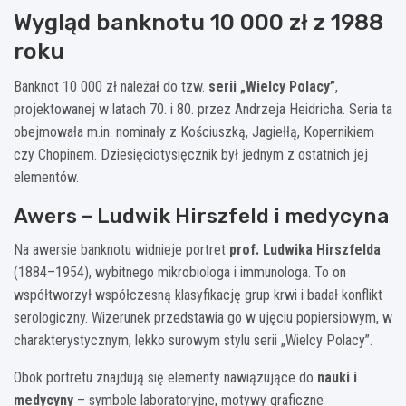
Wygląd banknotu 10 000 zł z 1988
roku
Banknot 10 000 zł należał do tzw.
serii „Wielcy Polacy”
,
projektowanej w latach 70. i 80. przez Andrzeja Heidricha. Seria ta
obejmowała m.in. nominały z Kościuszką, Jagiełłą, Kopernikiem
czy Chopinem. Dziesięciotysięcznik był jednym z ostatnich jej
elementów.
Awers – Ludwik Hirszfeld i medycyna
Na awersie banknotu widnieje portret
prof. Ludwika Hirszfelda
(1884–1954), wybitnego mikrobiologa i immunologa. To on
współtworzył współczesną klasyfikację grup krwi i badał konflikt
serologiczny. Wizerunek przedstawia go w ujęciu popiersiowym, w
charakterystycznym, lekko surowym stylu serii „Wielcy Polacy”.
Obok portretu znajdują się elementy nawiązujące do
nauki i
medycyny
– symbole laboratoryjne, motywy graficzne