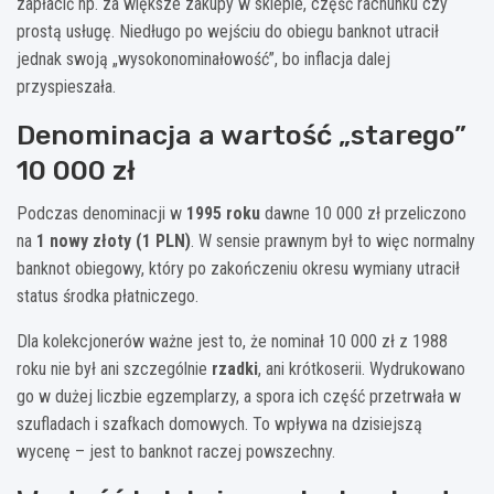
zapłacić np. za większe zakupy w sklepie, część rachunku czy
prostą usługę. Niedługo po wejściu do obiegu banknot utracił
jednak swoją „wysokonominałowość”, bo inflacja dalej
przyspieszała.
Denominacja a wartość „starego”
10 000 zł
Podczas denominacji w
1995 roku
dawne 10 000 zł przeliczono
na
1 nowy złoty (1 PLN)
. W sensie prawnym był to więc normalny
banknot obiegowy, który po zakończeniu okresu wymiany utracił
status środka płatniczego.
Dla kolekcjonerów ważne jest to, że nominał 10 000 zł z 1988
roku nie był ani szczególnie
rzadki
, ani krótkoserii. Wydrukowano
go w dużej liczbie egzemplarzy, a spora ich część przetrwała w
szufladach i szafkach domowych. To wpływa na dzisiejszą
wycenę – jest to banknot raczej powszechny.