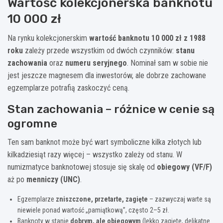
Wartość kolekcjonerska banknotu
10 000 zł
Na rynku kolekcjonerskim
wartość banknotu 10 000 zł z 1988
roku
zależy przede wszystkim od dwóch czynników:
stanu
zachowania
oraz
numeru seryjnego
. Nominał sam w sobie nie
jest jeszcze magnesem dla inwestorów, ale dobrze zachowane
egzemplarze potrafią zaskoczyć ceną.
Stan zachowania – różnice w cenie są
ogromne
Ten sam banknot może być wart symboliczne kilka złotych lub
kilkadziesiąt razy więcej – wszystko zależy od stanu. W
numizmatyce banknotowej stosuje się skalę od
obiegowy (VF/F)
aż po
menniczy (UNC)
.
Egzemplarze
zniszczone, przetarte, zagięte
– zazwyczaj warte są
niewiele ponad wartość „pamiątkową”, często 2–5 zł.
Banknoty w stanie
dobrym, ale obiegowym
(lekko zagięte, delikatne