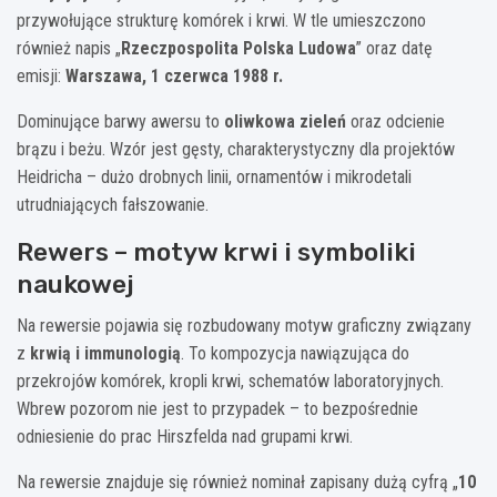
przywołujące strukturę komórek i krwi. W tle umieszczono
również napis „
Rzeczpospolita Polska Ludowa
” oraz datę
emisji:
Warszawa, 1 czerwca 1988 r.
Dominujące barwy awersu to
oliwkowa zieleń
oraz odcienie
brązu i beżu. Wzór jest gęsty, charakterystyczny dla projektów
Heidricha – dużo drobnych linii, ornamentów i mikrodetali
utrudniających fałszowanie.
Rewers – motyw krwi i symboliki
naukowej
Na rewersie pojawia się rozbudowany motyw graficzny związany
z
krwią i immunologią
. To kompozycja nawiązująca do
przekrojów komórek, kropli krwi, schematów laboratoryjnych.
Wbrew pozorom nie jest to przypadek – to bezpośrednie
odniesienie do prac Hirszfelda nad grupami krwi.
Na rewersie znajduje się również nominał zapisany dużą cyfrą „
10