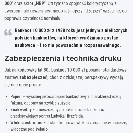
000
” oraz skrót „
NBP
”. Utrzymano spójność kolorystyczną z
awersem, ale rewers jest nieco jaśniejszy i „lżejszy” wizualnie, co
poprawia czytelność nominału.
Banknot 10 000 zł z 1988 roku jest jednym z nielicznych
polskich banknotów, na których wyróżniono postać
naukowca – i to nie powszechnie rozpoznawalnego.
Zabezpieczenia i technika druku
Jak na końcówkę lat 80., banknot 10 000 zł posiadał standardowy
zestaw
zabezpieczeń
, choć z dzisiejszej perspektywy wydają
się one dość proste.
Papier
– wysokiej jakości papier banknotowy z charakterystyczną
fakturą, odporny na szybkie zużycie.
Znak wodny
– umieszczony po lewej stronie banknotu,
przedstawiający portret Ludwika Hirszfelda.
Włókna ochronne
– drobne kolorowe włókna zatopione w papierze,
widoczne pod światło.