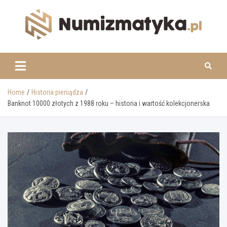
Skip
to
content
www.numizmatyka.pl
Home
Historia pieniądza
Banknot 10000 złotych z 1988 roku – historia i wartość kolekcjonerska