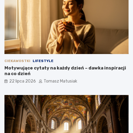
CIEKAWOSTKI
LIFESTYLE
Motywujące cytaty na każdy dzień – dawka inspiracji
na co dzień
22 lipca 2026
Tomasz Matusiak