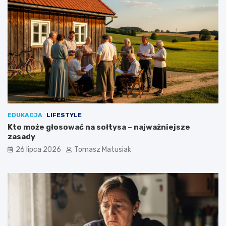
ś
c
i
o
w
e
?
EDUKACJA
LIFESTYLE
Kto może głosować na sołtysa – najważniejsze
zasady
26 lipca 2026
Tomasz Matusiak