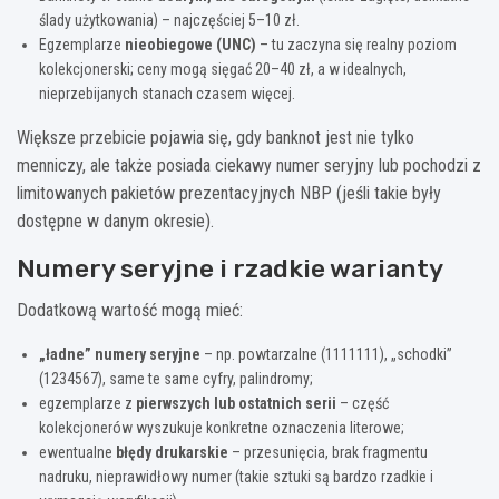
ślady użytkowania) – najczęściej 5–10 zł.
Egzemplarze
nieobiegowe (UNC)
– tu zaczyna się realny poziom
kolekcjonerski; ceny mogą sięgać 20–40 zł, a w idealnych,
nieprzebijanych stanach czasem więcej.
Większe przebicie pojawia się, gdy banknot jest nie tylko
menniczy, ale także posiada ciekawy numer seryjny lub pochodzi z
limitowanych pakietów prezentacyjnych NBP (jeśli takie były
dostępne w danym okresie).
Numery seryjne i rzadkie warianty
Dodatkową wartość mogą mieć:
„ładne” numery seryjne
– np. powtarzalne (1111111), „schodki”
(1234567), same te same cyfry, palindromy;
egzemplarze z
pierwszych lub ostatnich serii
– część
kolekcjonerów wyszukuje konkretne oznaczenia literowe;
ewentualne
błędy drukarskie
– przesunięcia, brak fragmentu
nadruku, nieprawidłowy numer (takie sztuki są bardzo rzadkie i