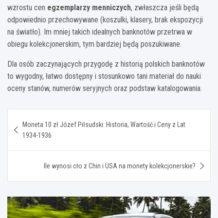
wzrostu cen
egzemplarzy menniczych
, zwłaszcza jeśli będą
odpowiednio przechowywane (koszulki, klasery, brak ekspozycji
na światło). Im mniej takich idealnych banknotów przetrwa w
obiegu kolekcjonerskim, tym bardziej będą poszukiwane.
Dla osób zaczynających przygodę z historią polskich banknotów
to wygodny, łatwo dostępny i stosunkowo tani materiał do nauki
oceny stanów, numerów seryjnych oraz podstaw katalogowania.
Nawigacja
Moneta 10 zł Józef Piłsudski: Historia, Wartość i Ceny z Lat
wpisu
1934-1936
Ile wynosi cło z Chin i USA na monety kolekcjonerskie?