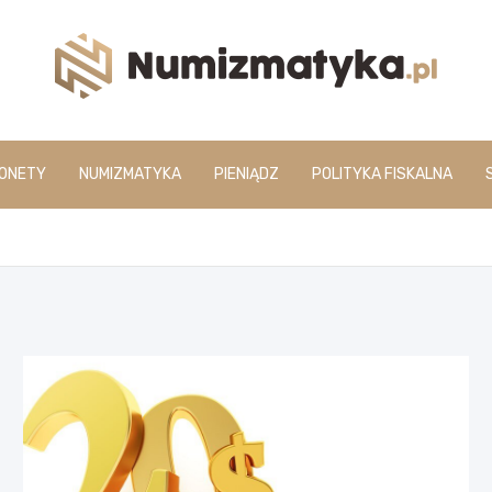
www.numizmatyka.pl
ONETY
NUMIZMATYKA
PIENIĄDZ
POLITYKA FISKALNA