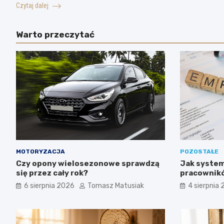
Czytaj dalej
Warto przeczytać
MOTORYZACJA
POZOSTAŁE
Czy opony wielosezonowe sprawdzą
Jak system
się przez cały rok?
pracownikó
6 sierpnia 2026
Tomasz Matusiak
4 sierpnia