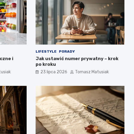
LIFESTYLE
PORADY
czne i
Jak ustawić numer prywatny – krok
po kroku
usiak
23 lipca 2026
Tomasz Matusiak