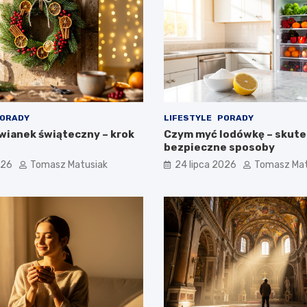
ORADY
LIFESTYLE
PORADY
 wianek świąteczny – krok
Czym myć lodówkę – skute
bezpieczne sposoby
026
Tomasz Matusiak
24 lipca 2026
Tomasz Mat