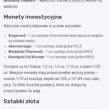
absolutny standard
– większość transakcji dotyczy właśnie tej
wielkości.
Monety inwestycyjne
Klasyczne monety bulionowe to przede wszystkim:
Krugerrand
– 1 oz czystego złota (moneta waży więcej ze względu
na dodatek miedzi)
American Eagle
– 1 oz czystego złota (próba 916,7)
Wiedeński Filharmonik
– 1 oz czystego złota (próba 999,9)
Kanadyjski Liść Klonowy
– 1 oz czystego złota (próba 999,9)
Dostępne są też frakcje: 1/2 oz, 1/4 oz, 1/10 oz, a nawet 1/20
oz. Mniejsze nominały mają proporcjonalnie wyższą premię –
moneta 1/10 oz kosztuje zwykle nie 10%, a 12-14% ceny całej
uncji. To efekt kosztów produkcji, które nie skalują się
proporcjonalnie do wagi.
Sztabki złota