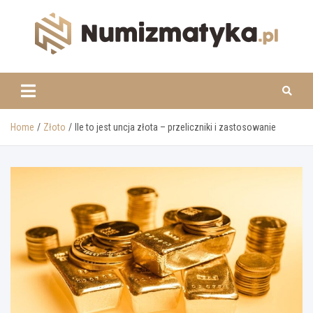
Skip
to
content
www.numizmatyka.pl
Home
Złoto
Ile to jest uncja złota – przeliczniki i zastosowanie