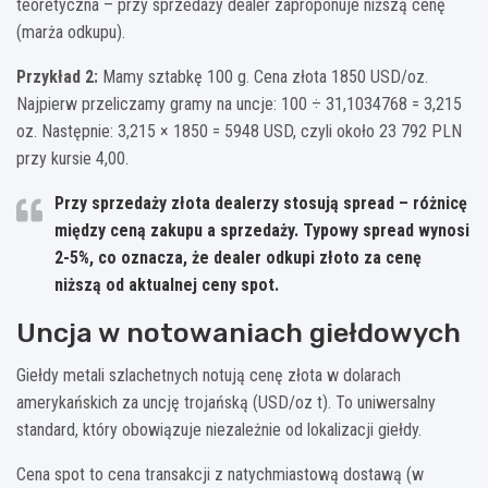
teoretyczna – przy sprzedaży dealer zaproponuje niższą cenę
(marża odkupu).
Przykład 2:
Mamy sztabkę 100 g. Cena złota 1850 USD/oz.
Najpierw przeliczamy gramy na uncje: 100 ÷ 31,1034768 = 3,215
oz. Następnie: 3,215 × 1850 = 5948 USD, czyli około 23 792 PLN
przy kursie 4,00.
Przy sprzedaży złota dealerzy stosują spread – różnicę
między ceną zakupu a sprzedaży. Typowy spread wynosi
2-5%, co oznacza, że dealer odkupi złoto za cenę
niższą od aktualnej ceny spot.
Uncja w notowaniach giełdowych
Giełdy metali szlachetnych notują cenę złota w dolarach
amerykańskich za uncję trojańską (USD/oz t). To uniwersalny
standard, który obowiązuje niezależnie od lokalizacji giełdy.
Cena spot to cena transakcji z natychmiastową dostawą (w