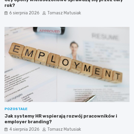
s
u
rok?
ą
p
6 sierpnia 2026
Tomasz Matusiak
w
i
a
ć
r
?
t
o
ś
c
i
o
w
e
?
POZOSTAŁE
Jak systemy HR wspierają rozwój pracowników i
employer branding?
4 sierpnia 2026
Tomasz Matusiak