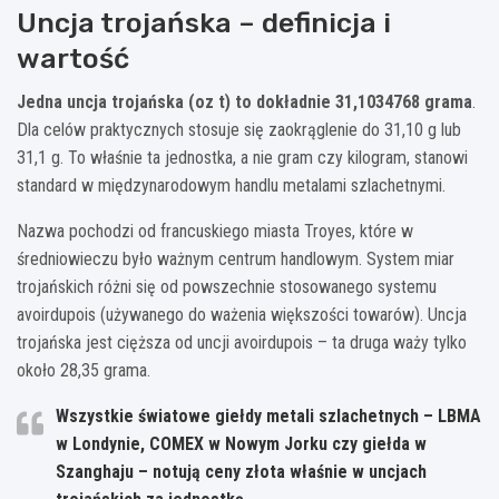
Uncja trojańska – definicja i
wartość
Jedna uncja trojańska (oz t) to dokładnie 31,1034768 grama
.
Dla celów praktycznych stosuje się zaokrąglenie do 31,10 g lub
31,1 g. To właśnie ta jednostka, a nie gram czy kilogram, stanowi
standard w międzynarodowym handlu metalami szlachetnymi.
Nazwa pochodzi od francuskiego miasta Troyes, które w
średniowieczu było ważnym centrum handlowym. System miar
trojańskich różni się od powszechnie stosowanego systemu
avoirdupois (używanego do ważenia większości towarów). Uncja
trojańska jest cięższa od uncji avoirdupois – ta druga waży tylko
około 28,35 grama.
Wszystkie światowe giełdy metali szlachetnych – LBMA
w Londynie, COMEX w Nowym Jorku czy giełda w
Szanghaju – notują ceny złota właśnie w uncjach