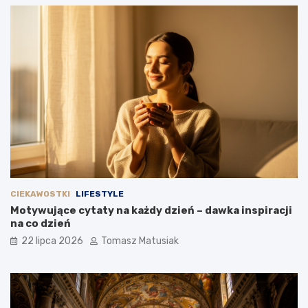
CIEKAWOSTKI
LIFESTYLE
Motywujące cytaty na każdy dzień – dawka inspiracji
na co dzień
22 lipca 2026
Tomasz Matusiak