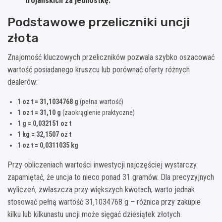
trojańskich za jednostkę.
Podstawowe przeliczniki uncji
złota
Znajomość kluczowych przeliczników pozwala szybko oszacować
wartość posiadanego kruszcu lub porównać oferty różnych
dealerów:
1 oz t = 31,1034768 g
(pełna wartość)
1 oz t = 31,10 g
(zaokrąglenie praktyczne)
1 g = 0,032151 oz t
1 kg = 32,1507 oz t
1 oz t = 0,0311035 kg
Przy obliczeniach wartości inwestycji najczęściej wystarczy
zapamiętać, że uncja to nieco ponad 31 gramów. Dla precyzyjnych
wyliczeń, zwłaszcza przy większych kwotach, warto jednak
stosować pełną wartość 31,1034768 g – różnica przy zakupie
kilku lub kilkunastu uncji może sięgać dziesiątek złotych.