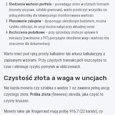
Śledzenie wartości portfela
– posiadając złoto w różnych formach
(monety uncjowe, sztabki gramowe), warto przeliczyć wszystko na
jedną jednostkę dla łatwiejszego monitorowania wartości.
Planowanie zakupów
– dysponując określonym budżetem, można
szybko obliczyć, ile uncji można nabyć przy aktualnej cenie.
Rozliczenia podatkowe
– przy sprzedaży złota po upływie 6
miesięcy (zwolnienie z PIT) precyzyjne określenie wagi i wartości ma
znaczenie dla dokumentacji.
Warto mieć pod ręką prosty kalkulator lub arkusz kalkulacyjny z
zapisanymi wzorami. Przy częstych transakcjach oszczędza to
czas i eliminuje ryzyko pomyłek w obliczeniach.
Czystość złota a waga w uncjach
Nie każda moneta czy sztabka o wadze 1 oz zawiera pełną uncję
czystego złota.
Próba złota
(fineness) określa, jaka część to
czysty kruszec.
Monety takie jak Krugerrand mają próbę 916,7 (22 karaty), co