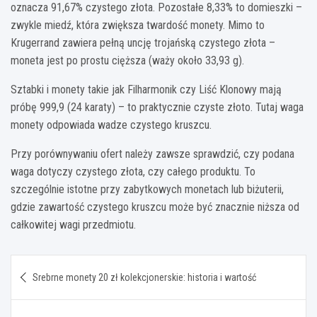
oznacza 91,67% czystego złota. Pozostałe 8,33% to domieszki –
zwykle miedź, która zwiększa twardość monety. Mimo to
Krugerrand zawiera pełną uncję trojańską czystego złota –
moneta jest po prostu cięższa (waży około 33,93 g).
Sztabki i monety takie jak Filharmonik czy Liść Klonowy mają
próbę 999,9 (24 karaty) – to praktycznie czyste złoto. Tutaj waga
monety odpowiada wadze czystego kruszcu.
Przy porównywaniu ofert należy zawsze sprawdzić, czy podana
waga dotyczy czystego złota, czy całego produktu. To
szczególnie istotne przy zabytkowych monetach lub biżuterii,
gdzie zawartość czystego kruszcu może być znacznie niższa od
całkowitej wagi przedmiotu.
Nawigacja
Srebrne monety 20 zł kolekcjonerskie: historia i wartość
wpisu