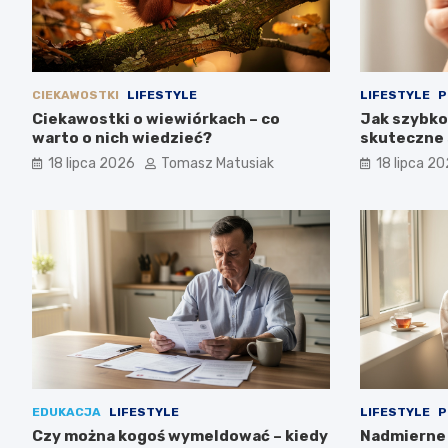
CIEKAWOSTKI
LIFESTYLE
LIFESTYLE
P
Ciekawostki o wiewiórkach – co
Jak szybko 
warto o nich wiedzieć?
skuteczne
18 lipca 2026
Tomasz Matusiak
18 lipca 2
EDUKACJA
LIFESTYLE
LIFESTYLE
P
Czy można kogoś wymeldować – kiedy
Nadmierne 