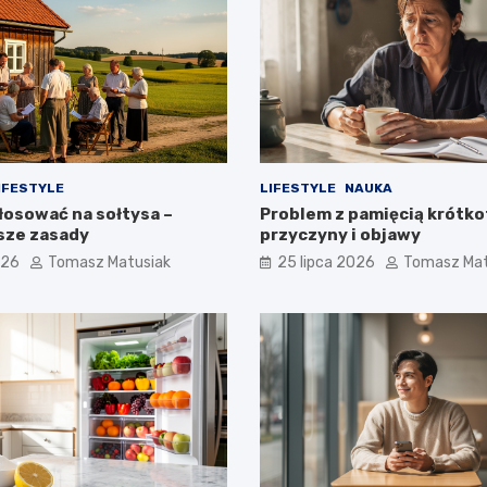
IFESTYLE
LIFESTYLE
NAUKA
łosować na sołtysa –
Problem z pamięcią krótko
sze zasady
przyczyny i objawy
026
Tomasz Matusiak
25 lipca 2026
Tomasz Mat