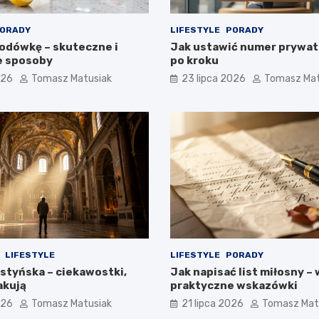
ORADY
LIFESTYLE
PORADY
odówkę – skuteczne i
Jak ustawić numer prywat
e sposoby
po kroku
026
Tomasz Matusiak
23 lipca 2026
Tomasz Mat
LIFESTYLE
LIFESTYLE
PORADY
kstyńska – ciekawostki,
Jak napisać list miłosny – 
akują
praktyczne wskazówki
026
Tomasz Matusiak
21 lipca 2026
Tomasz Mat