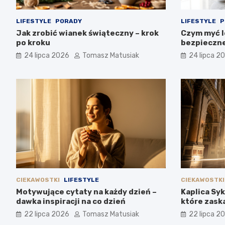
LIFESTYLE
PORADY
LIFESTYLE
P
Jak zrobić wianek świąteczny – krok
Czym myć l
po kroku
bezpieczn
24 lipca 2026
Tomasz Matusiak
24 lipca 2
CIEKAWOSTKI
LIFESTYLE
CIEKAWOSTKI
Motywujące cytaty na każdy dzień –
Kaplica Sy
dawka inspiracji na co dzień
które zask
22 lipca 2026
Tomasz Matusiak
22 lipca 2