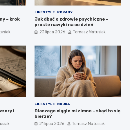
LIFESTYLE
PORADY
ny – krok
Jak dbać o zdrowie psychiczne –
proste nawyki na co dzień
usiak
23 lipca 2026
Tomasz Matusiak
LIFESTYLE
NAUKA
wzory i
Dlaczego ciągle mi zimno – skąd to się
bierze?
usiak
21 lipca 2026
Tomasz Matusiak