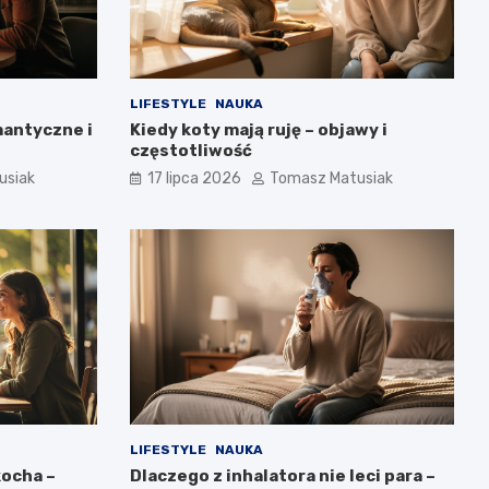
LIFESTYLE
NAUKA
mantyczne i
Kiedy koty mają ruję – objawy i
częstotliwość
usiak
17 lipca 2026
Tomasz Matusiak
LIFESTYLE
NAUKA
kocha –
Dlaczego z inhalatora nie leci para –