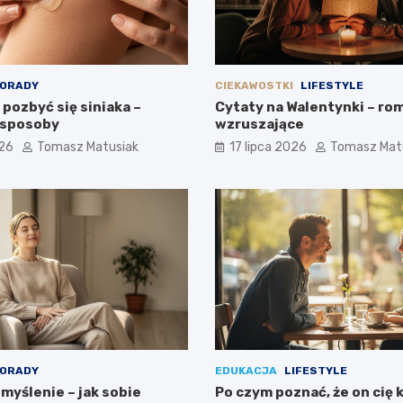
ORADY
CIEKAWOSTKI
LIFESTYLE
pozbyć się siniaka –
Cytaty na Walentynki – ro
 sposoby
wzruszające
026
Tomasz Matusiak
17 lipca 2026
Tomasz Mat
ORADY
EDUKACJA
LIFESTYLE
myślenie – jak sobie
Po czym poznać, że on cię 