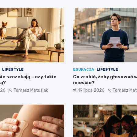
LIFESTYLE
EDUKACJA
LIFESTYLE
nie szczekają – czy takie
Co zrobić, żeby głosować 
ją?
mieście?
026
Tomasz Matusiak
19 lipca 2026
Tomasz Mat