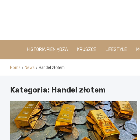
Skip
to
content
HISTORIA PIENIĄDZA
KRUSZCE
LIFESTYLE
M
Home
News
Handel złotem
Kategoria:
Handel złotem