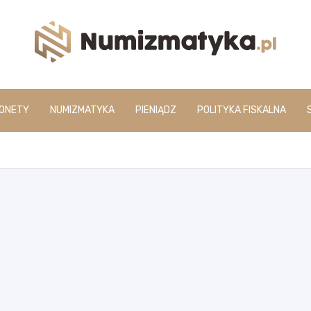
www.numizmatyka.pl
ONETY
NUMIZMATYKA
PIENIĄDZ
POLITYKA FISKALNA