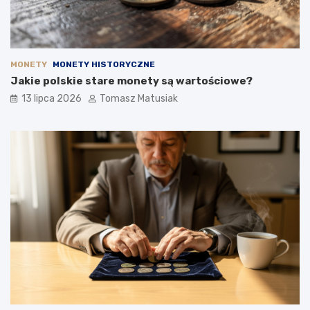
MONETY
MONETY HISTORYCZNE
Jakie polskie stare monety są wartościowe?
13 lipca 2026
Tomasz Matusiak