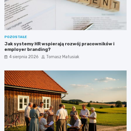
?
POZOSTAŁE
Jak systemy HR wspierają rozwój pracowników i
employer branding?
4 sierpnia 2026
Tomasz Matusiak