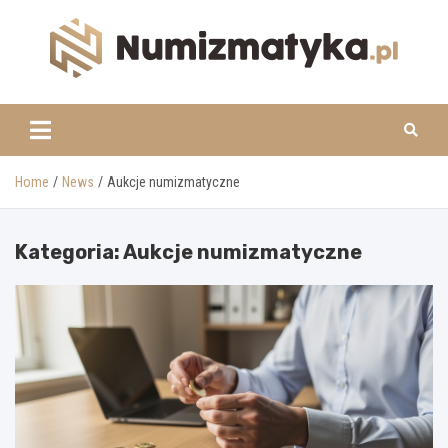
Skip
to
content
www.numizmatyka.pl
Home
News
Aukcje numizmatyczne
Kategoria:
Aukcje numizmatyczne