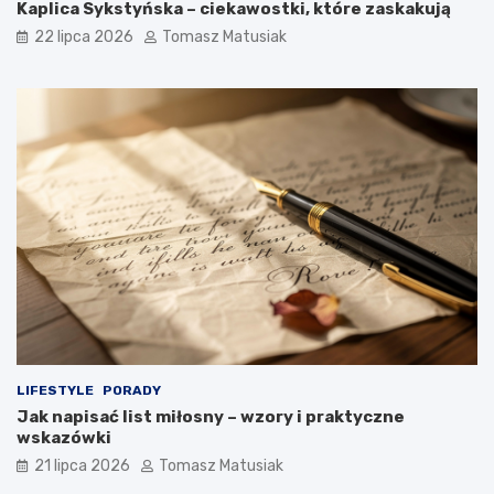
Kaplica Sykstyńska – ciekawostki, które zaskakują
22 lipca 2026
Tomasz Matusiak
LIFESTYLE
PORADY
Jak napisać list miłosny – wzory i praktyczne
wskazówki
21 lipca 2026
Tomasz Matusiak