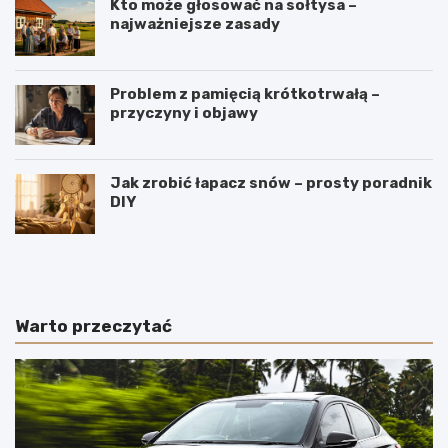
Kto może głosować na sołtysa –
najważniejsze zasady
Problem z pamięcią krótkotrwałą –
przyczyny i objawy
Jak zrobić łapacz snów – prosty poradnik
DIY
J
W
a
y
k
r
i
o
e
b
Warto przeczytać
p
y
o
m
l
e
s
n
k
n
i
i
e
c