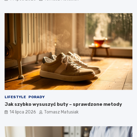
LIFESTYLE
PORADY
Jak szybko wysuszyć buty – sprawdzone metody
14 lipca 2026
Tomasz Matusiak