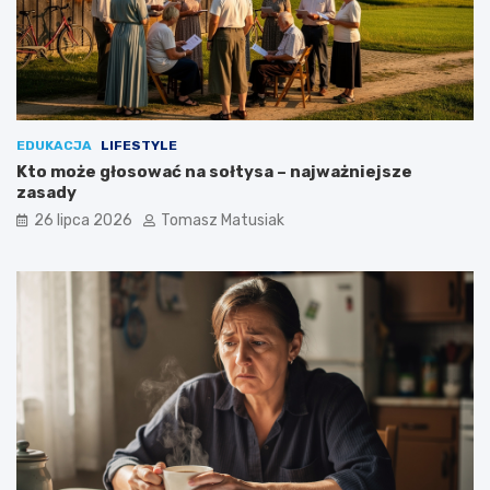
e
?
EDUKACJA
LIFESTYLE
Kto może głosować na sołtysa – najważniejsze
zasady
26 lipca 2026
Tomasz Matusiak