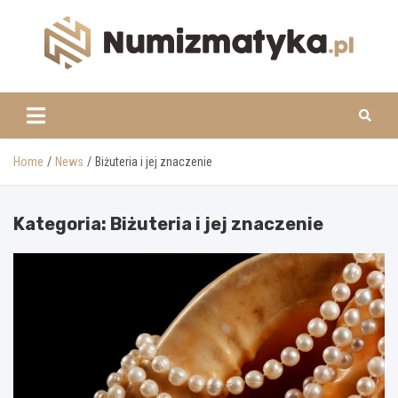
Skip
to
content
www.numizmatyka.pl
Home
News
Biżuteria i jej znaczenie
Kategoria:
Biżuteria i jej znaczenie