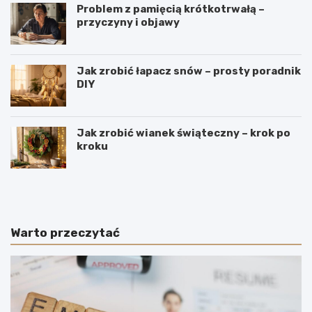
Problem z pamięcią krótkotrwałą –
przyczyny i objawy
Jak zrobić łapacz snów – prosty poradnik
DIY
Jak zrobić wianek świąteczny – krok po
kroku
J
W
a
y
k
r
i
o
e
b
Warto przeczytać
p
y
o
m
l
e
s
n
k
n
i
i
e
c