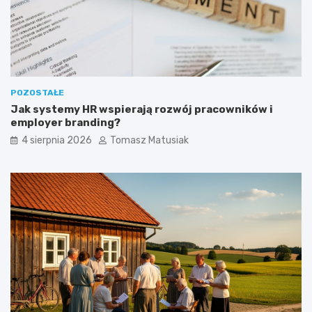
e
?
POZOSTAŁE
Jak systemy HR wspierają rozwój pracowników i
employer branding?
4 sierpnia 2026
Tomasz Matusiak