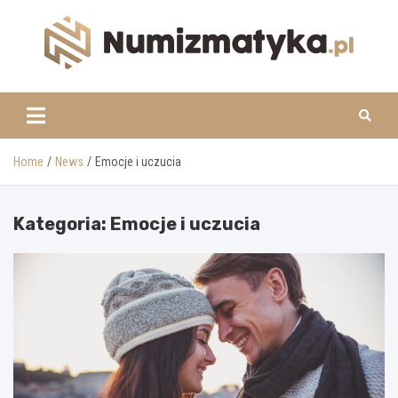
Skip
to
content
www.numizmatyka.pl
Home
News
Emocje i uczucia
Kategoria:
Emocje i uczucia