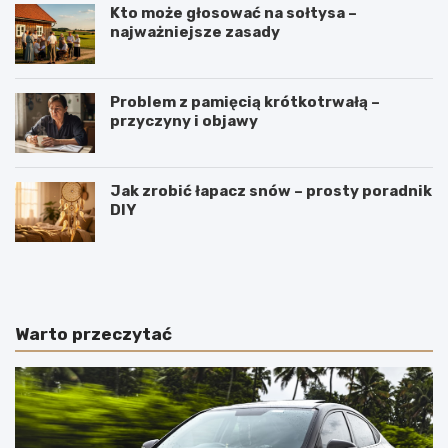
Kto może głosować na sołtysa –
najważniejsze zasady
Problem z pamięcią krótkotrwałą –
przyczyny i objawy
Jak zrobić łapacz snów – prosty poradnik
DIY
J
W
a
y
k
r
i
o
e
b
Warto przeczytać
p
y
o
m
l
e
s
n
k
n
i
i
e
c