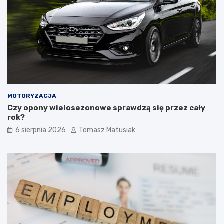
s
z
t
e
a
–
r
c
e
o
m
w
o
a
n
r
e
t
t
o
MOTORYZACJA
y
k
Czy opony wielosezonowe sprawdzą się przez cały
s
u
rok?
ą
p
6 sierpnia 2026
Tomasz Matusiak
w
i
a
ć
r
?
t
o
ś
c
i
o
w