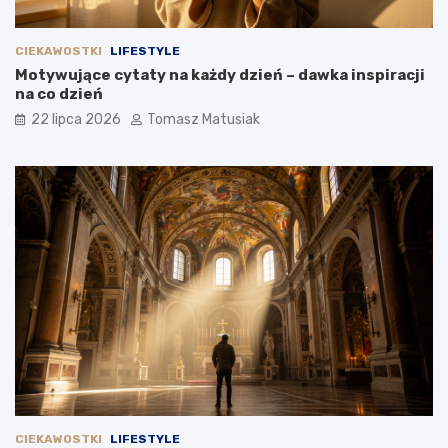
CIEKAWOSTKI
LIFESTYLE
Motywujące cytaty na każdy dzień – dawka inspiracji
na co dzień
22 lipca 2026
Tomasz Matusiak
CIEKAWOSTKI
LIFESTYLE