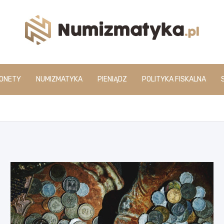
www.numizmatyka.pl
ONETY
NUMIZMATYKA
PIENIĄDZ
POLITYKA FISKALNA