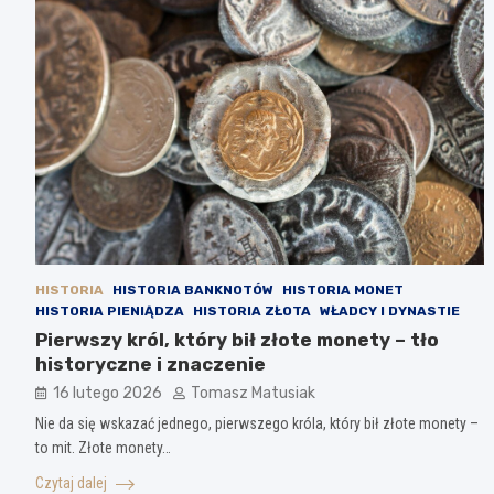
HISTORIA
HISTORIA BANKNOTÓW
HISTORIA MONET
HISTORIA PIENIĄDZA
HISTORIA ZŁOTA
WŁADCY I DYNASTIE
Pierwszy król, który bił złote monety – tło
historyczne i znaczenie
16 lutego 2026
Tomasz Matusiak
Nie da się wskazać jednego, pierwszego króla, który bił złote monety –
to mit. Złote monety…
Czytaj dalej