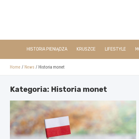
Skip
to
content
HISTORIA PIENIĄDZA
KRUSZCE
LIFESTYLE
M
Home
News
Historia monet
Kategoria:
Historia monet