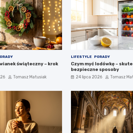
ORADY
LIFESTYLE
PORADY
 wianek świąteczny – krok
Czym myć lodówkę – skute
bezpieczne sposoby
026
Tomasz Matusiak
24 lipca 2026
Tomasz Mat