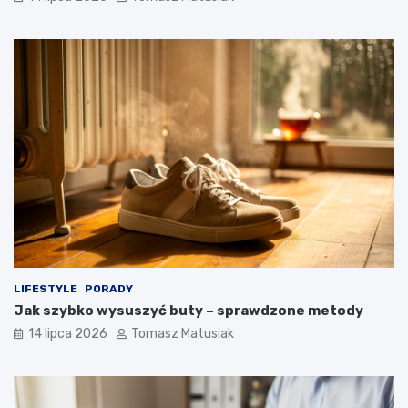
LIFESTYLE
PORADY
Jak szybko wysuszyć buty – sprawdzone metody
14 lipca 2026
Tomasz Matusiak