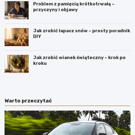
Problem z pamięcią krótkotrwałą –
przyczyny i objawy
Jak zrobić łapacz snów – prosty poradnik
DIY
Jak zrobić wianek świąteczny – krok po
kroku
J
W
a
y
k
r
i
o
e
b
Warto przeczytać
p
y
o
m
l
e
s
n
k
n
i
i
e
c