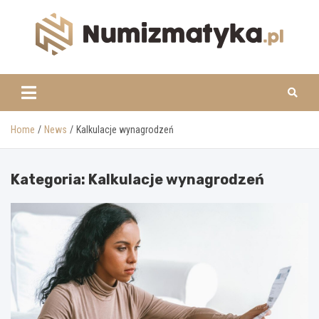
Skip
to
content
www.numizmatyka.pl
Home
News
Kalkulacje wynagrodzeń
Kategoria:
Kalkulacje wynagrodzeń