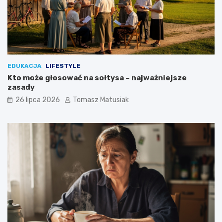
e
?
EDUKACJA
LIFESTYLE
Kto może głosować na sołtysa – najważniejsze
zasady
26 lipca 2026
Tomasz Matusiak