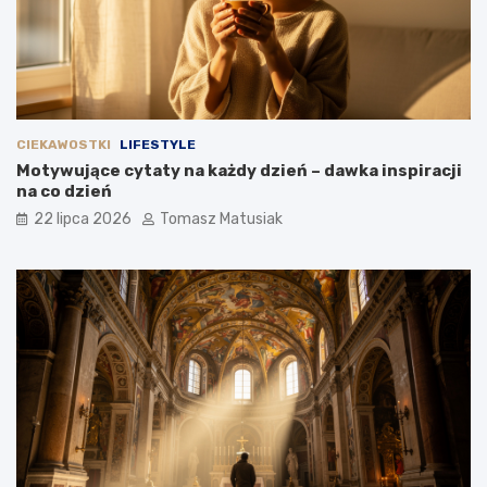
CIEKAWOSTKI
LIFESTYLE
Motywujące cytaty na każdy dzień – dawka inspiracji
na co dzień
22 lipca 2026
Tomasz Matusiak