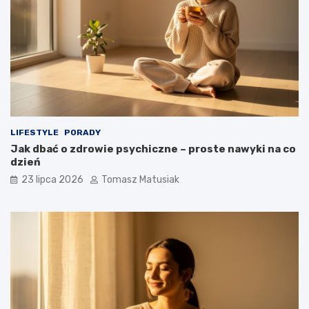
LIFESTYLE
PORADY
Jak dbać o zdrowie psychiczne – proste nawyki na co
dzień
23 lipca 2026
Tomasz Matusiak