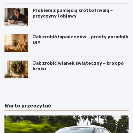
Problem z pamięcią krótkotrwałą –
przyczyny i objawy
Jak zrobić łapacz snów – prosty poradnik
DIY
Jak zrobić wianek świąteczny – krok po
kroku
J
W
a
y
k
r
i
o
e
b
Warto przeczytać
p
y
o
m
l
e
s
n
k
n