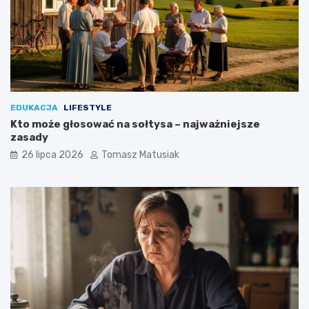
w
e
?
EDUKACJA
LIFESTYLE
Kto może głosować na sołtysa – najważniejsze
zasady
26 lipca 2026
Tomasz Matusiak