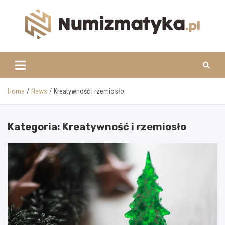
Skip
to
content
www.numizmatyka.pl
Home
News
Kreatywność i rzemiosło
Kategoria:
Kreatywność i rzemiosło