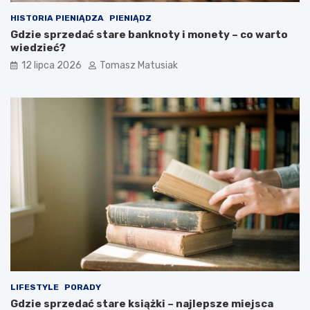
HISTORIA PIENIĄDZA
PIENIĄDZ
Gdzie sprzedać stare banknoty i monety – co warto
wiedzieć?
12 lipca 2026
Tomasz Matusiak
LIFESTYLE
PORADY
Gdzie sprzedać stare książki – najlepsze miejsca