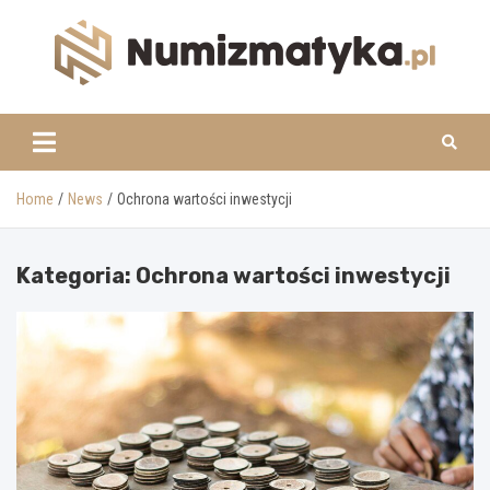
Skip
to
content
www.numizmatyka.pl
Home
News
Ochrona wartości inwestycji
Kategoria:
Ochrona wartości inwestycji