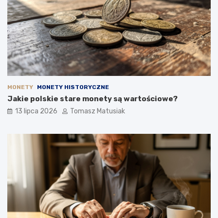
MONETY
MONETY HISTORYCZNE
Jakie polskie stare monety są wartościowe?
13 lipca 2026
Tomasz Matusiak