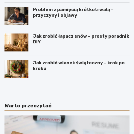
Problem z pamięcią krótkotrwałą –
przyczyny i objawy
Jak zrobić łapacz snów – prosty poradnik
DIY
Jak zrobić wianek świąteczny – krok po
kroku
J
W
a
y
k
r
i
o
e
b
Warto przeczytać
p
y
o
m
l
e
s
n
k
n
i
i