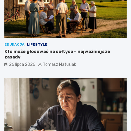
w
e
?
EDUKACJA
LIFESTYLE
Kto może głosować na sołtysa – najważniejsze
zasady
26 lipca 2026
Tomasz Matusiak