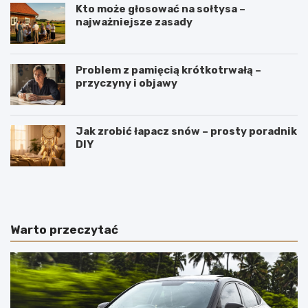
Kto może głosować na sołtysa –
najważniejsze zasady
Problem z pamięcią krótkotrwałą –
przyczyny i objawy
Jak zrobić łapacz snów – prosty poradnik
DIY
J
W
a
y
k
r
i
o
e
b
Warto przeczytać
p
y
o
m
l
e
s
n
k
n
i
i
e
c