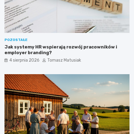
e
?
POZOSTAŁE
Jak systemy HR wspierają rozwój pracowników i
employer branding?
4 sierpnia 2026
Tomasz Matusiak