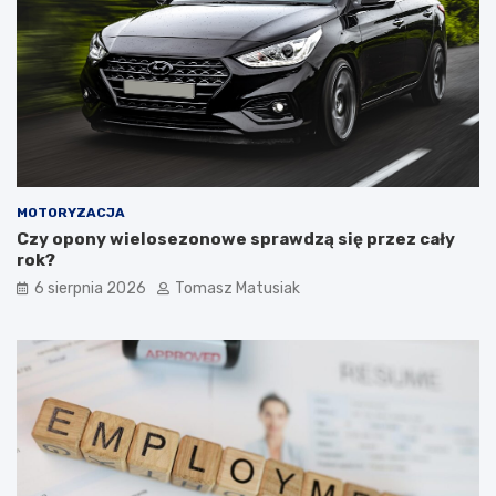
s
z
t
e
a
–
r
c
e
o
m
w
o
a
n
r
e
t
t
o
MOTORYZACJA
y
k
Czy opony wielosezonowe sprawdzą się przez cały
s
u
rok?
ą
p
6 sierpnia 2026
Tomasz Matusiak
w
i
a
ć
r
?
t
o
ś
c
i
o
w