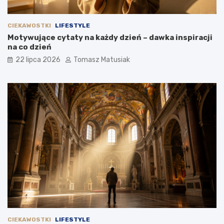
CIEKAWOSTKI
LIFESTYLE
Motywujące cytaty na każdy dzień – dawka inspiracji
na co dzień
22 lipca 2026
Tomasz Matusiak
CIEKAWOSTKI
LIFESTYLE