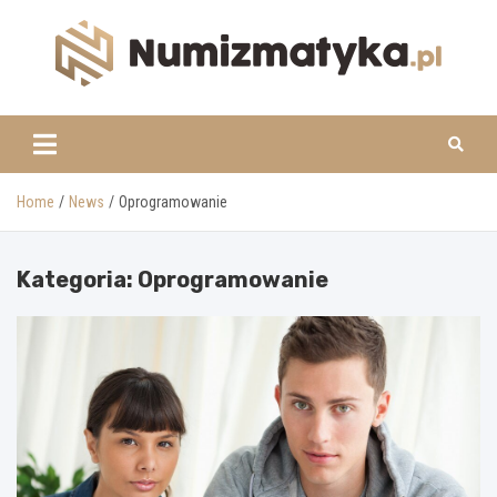
Skip
to
content
www.numizmatyka.pl
Home
News
Oprogramowanie
Kategoria:
Oprogramowanie