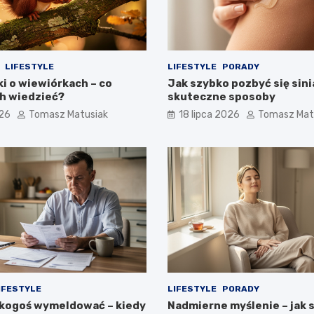
LIFESTYLE
LIFESTYLE
PORADY
i o wiewiórkach – co
Jak szybko pozbyć się sini
ch wiedzieć?
skuteczne sposoby
026
Tomasz Matusiak
18 lipca 2026
Tomasz Mat
IFESTYLE
LIFESTYLE
PORADY
kogoś wymeldować – kiedy
Nadmierne myślenie – jak 