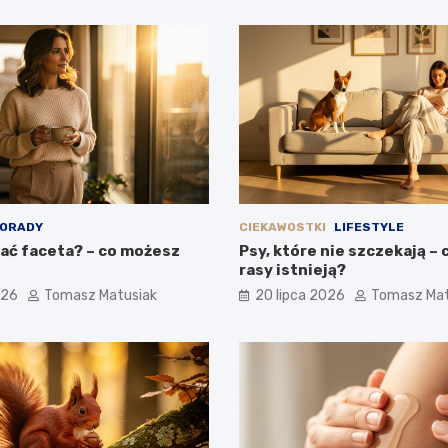
ORADY
CIEKAWOSTKI
LIFESTYLE
ać faceta? – co możesz
Psy, które nie szczekają – 
rasy istnieją?
026
Tomasz Matusiak
20 lipca 2026
Tomasz Mat