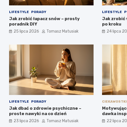
LIFESTYLE
PORADY
LIFESTYLE
P
Jak zrobić łapacz snów – prosty
Jak zrobić
poradnik DIY
po kroku
25 lipca 2026
Tomasz Matusiak
24 lipca 2
LIFESTYLE
PORADY
CIEKAWOSTKI
Jak dbać o zdrowie psychiczne –
Motywujące
proste nawyki na co dzień
dawka inspi
23 lipca 2026
Tomasz Matusiak
22 lipca 2