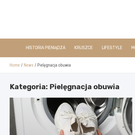
Skip
to
content
HISTORIA PIENIĄDZA
KRUSZCE
LIFESTYLE
M
Home
News
Pielęgnacja obuwia
Kategoria:
Pielęgnacja obuwia