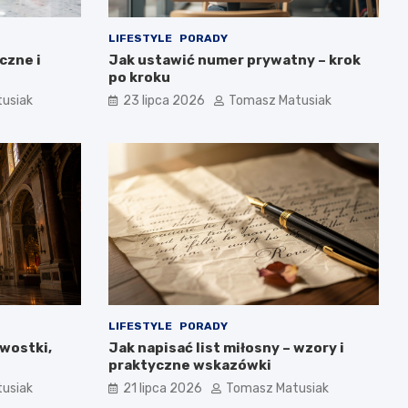
LIFESTYLE
PORADY
czne i
Jak ustawić numer prywatny – krok
po kroku
usiak
23 lipca 2026
Tomasz Matusiak
LIFESTYLE
PORADY
awostki,
Jak napisać list miłosny – wzory i
praktyczne wskazówki
usiak
21 lipca 2026
Tomasz Matusiak