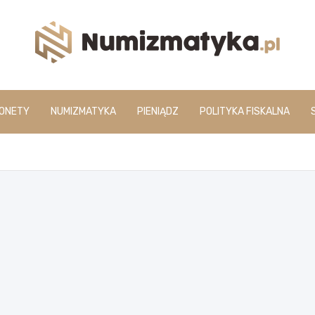
www.numizmatyka.pl
ONETY
NUMIZMATYKA
PIENIĄDZ
POLITYKA FISKALNA