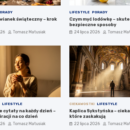
ORADY
LIFESTYLE
PORADY
 wianek świąteczny – krok
Czym myć lodówkę – skute
bezpieczne sposoby
026
Tomasz Matusiak
24 lipca 2026
Tomasz Mat
LIFESTYLE
CIEKAWOSTKI
LIFESTYLE
 cytaty na każdy dzień –
Kaplica Sykstyńska – ciek
racji na co dzień
które zaskakują
026
Tomasz Matusiak
22 lipca 2026
Tomasz Mat