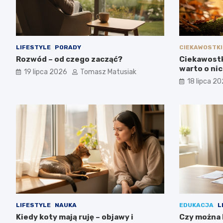
LIFESTYLE
PORADY
CIEKAWOSTKI
Rozwód – od czego zacząć?
Ciekawostk
warto o ni
19 lipca 2026
Tomasz Matusiak
18 lipca 2
LIFESTYLE
NAUKA
EDUKACJA
L
Kiedy koty mają ruję – objawy i
Czy można 