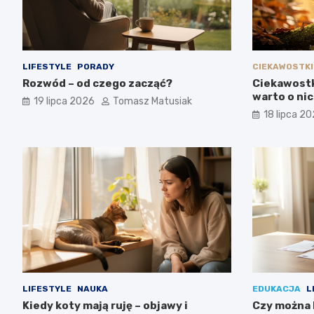
LIFESTYLE
PORADY
CIEKAWOSTKI
Rozwód – od czego zacząć?
Ciekawostk
warto o ni
19 lipca 2026
Tomasz Matusiak
18 lipca 2
LIFESTYLE
NAUKA
EDUKACJA
L
Kiedy koty mają ruję – objawy i
Czy można 