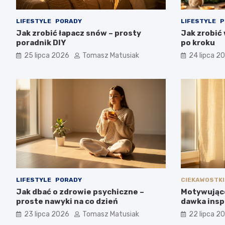
LIFESTYLE
PORADY
LIFESTYLE
P
Jak zrobić łapacz snów – prosty
Jak zrobić
poradnik DIY
po kroku
25 lipca 2026
Tomasz Matusiak
24 lipca 2
LIFESTYLE
PORADY
CIEKAWOSTKI
Jak dbać o zdrowie psychiczne –
Motywujące
proste nawyki na co dzień
dawka inspi
23 lipca 2026
Tomasz Matusiak
22 lipca 2