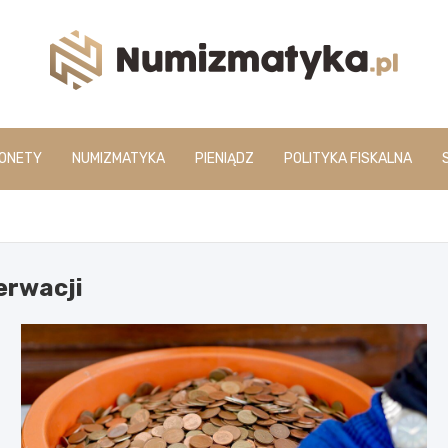
www.numizmatyka.pl
ONETY
NUMIZMATYKA
PIENIĄDZ
POLITYKA FISKALNA
erwacji