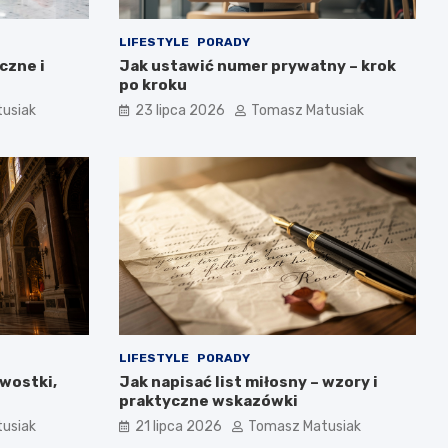
LIFESTYLE
PORADY
czne i
Jak ustawić numer prywatny – krok
po kroku
usiak
23 lipca 2026
Tomasz Matusiak
LIFESTYLE
PORADY
awostki,
Jak napisać list miłosny – wzory i
praktyczne wskazówki
usiak
21 lipca 2026
Tomasz Matusiak