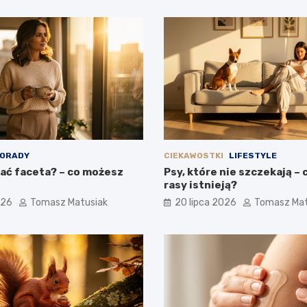
ORADY
CIEKAWOSTKI
LIFESTYLE
ać faceta? – co możesz
Psy, które nie szczekają – 
rasy istnieją?
026
Tomasz Matusiak
20 lipca 2026
Tomasz Mat