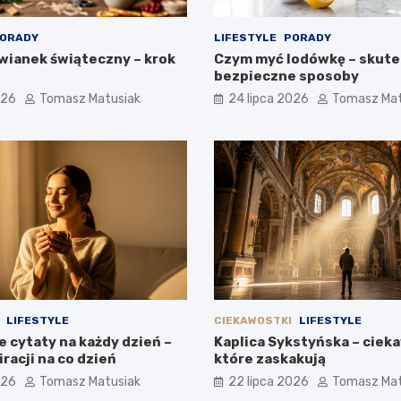
ORADY
LIFESTYLE
PORADY
 wianek świąteczny – krok
Czym myć lodówkę – skute
bezpieczne sposoby
026
Tomasz Matusiak
24 lipca 2026
Tomasz Mat
LIFESTYLE
CIEKAWOSTKI
LIFESTYLE
 cytaty na każdy dzień –
Kaplica Sykstyńska – ciek
racji na co dzień
które zaskakują
026
Tomasz Matusiak
22 lipca 2026
Tomasz Mat