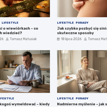
LIFESTYLE
LIFESTYLE
PORADY
i o wiewiórkach – co
Jak szybko pozbyć się sini
ch wiedzieć?
skuteczne sposoby
026
Tomasz Matusiak
18 lipca 2026
Tomasz Mat
IFESTYLE
LIFESTYLE
PORADY
kogoś wymeldować – kiedy
Nadmierne myślenie – jak 