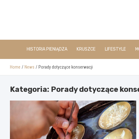
Skip
to
content
HISTORIA PIENIĄDZA
KRUSZCE
LIFESTYLE
M
Home
News
Porady dotyczące konserwacji
Kategoria:
Porady dotyczące kons