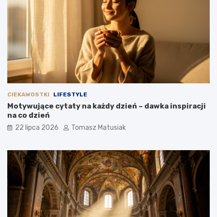
CIEKAWOSTKI
LIFESTYLE
Motywujące cytaty na każdy dzień – dawka inspiracji
na co dzień
22 lipca 2026
Tomasz Matusiak