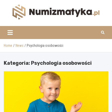
Skip
to
content
www.numizmatyka.pl
Home
News
Psychologia osobowości
Kategoria:
Psychologia osobowości