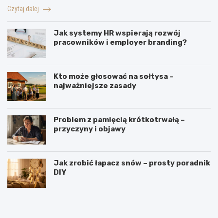
Czytaj dalej
Jak systemy HR wspierają rozwój
pracowników i employer branding?
Kto może głosować na sołtysa –
najważniejsze zasady
Problem z pamięcią krótkotrwałą –
przyczyny i objawy
Jak zrobić łapacz snów – prosty poradnik
DIY
J
W
a
y
k
r
i
o