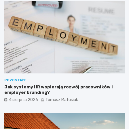
t
o
ś
c
i
o
w
e
?
POZOSTAŁE
Jak systemy HR wspierają rozwój pracowników i
employer branding?
4 sierpnia 2026
Tomasz Matusiak