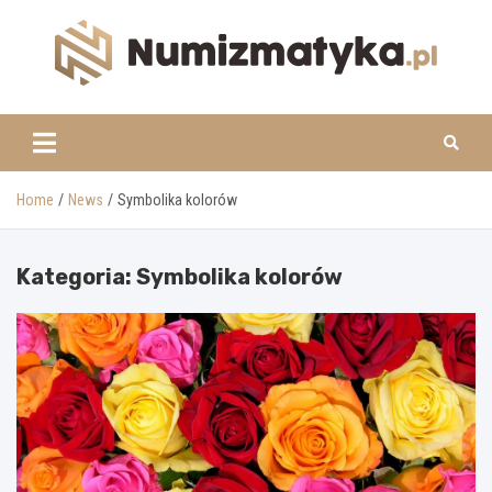
Skip
to
content
www.numizmatyka.pl
Home
News
Symbolika kolorów
Kategoria:
Symbolika kolorów