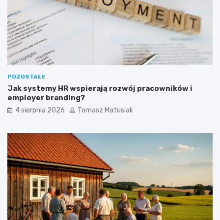
w
e
?
POZOSTAŁE
Jak systemy HR wspierają rozwój pracowników i
employer branding?
4 sierpnia 2026
Tomasz Matusiak