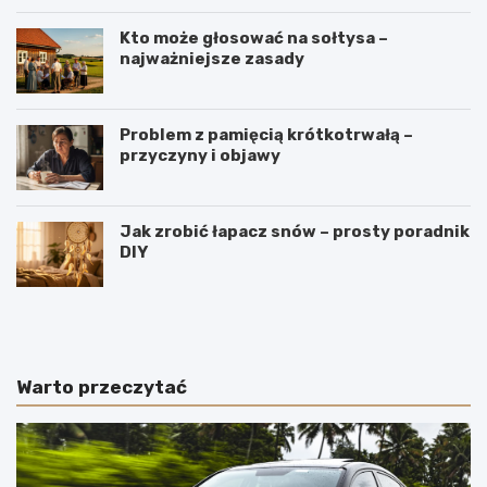
Kto może głosować na sołtysa –
najważniejsze zasady
Problem z pamięcią krótkotrwałą –
przyczyny i objawy
Jak zrobić łapacz snów – prosty poradnik
DIY
J
W
a
y
k
r
i
o
e
b
Warto przeczytać
p
y
o
m
l
e
s
n
k
n