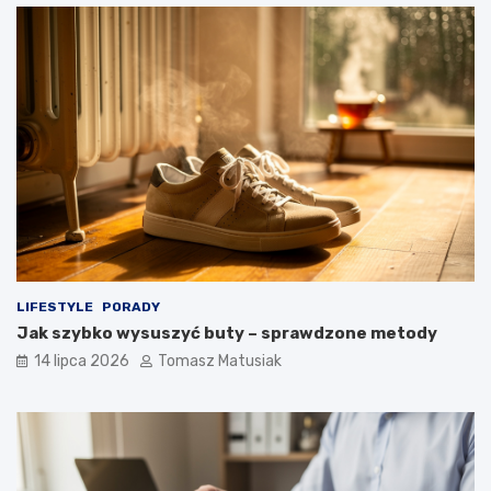
LIFESTYLE
PORADY
Jak szybko wysuszyć buty – sprawdzone metody
14 lipca 2026
Tomasz Matusiak