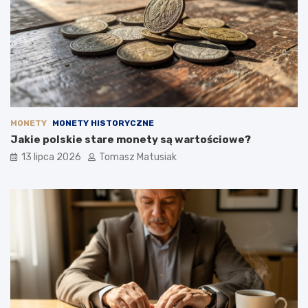
MONETY
MONETY HISTORYCZNE
Jakie polskie stare monety są wartościowe?
13 lipca 2026
Tomasz Matusiak