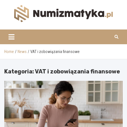
Skip
to
content
www.numizmatyka.pl
Home
News
VAT i zobowiązania finansowe
Kategoria:
VAT i zobowiązania finansowe