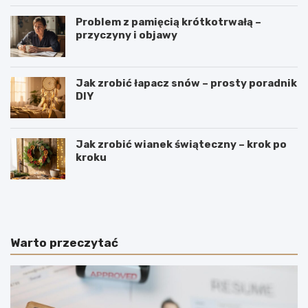
Problem z pamięcią krótkotrwałą –
przyczyny i objawy
Jak zrobić łapacz snów – prosty poradnik
DIY
Jak zrobić wianek świąteczny – krok po
kroku
J
W
a
y
k
r
i
o
e
b
Warto przeczytać
p
y
o
m
l
e
s
n
k
n
i
i