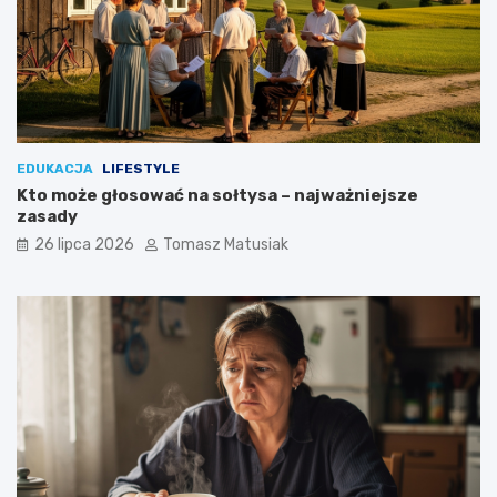
w
e
?
EDUKACJA
LIFESTYLE
Kto może głosować na sołtysa – najważniejsze
zasady
26 lipca 2026
Tomasz Matusiak