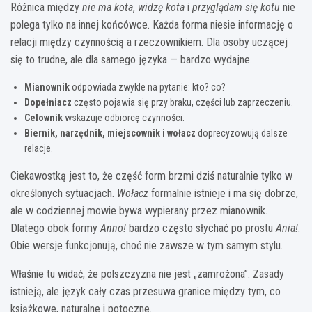
Różnica między
nie ma kota
,
widzę kota
i
przyglądam się kotu
nie
polega tylko na innej końcówce. Każda forma niesie informację o
relacji między czynnością a rzeczownikiem. Dla osoby uczącej
się to trudne, ale dla samego języka — bardzo wydajne.
Mianownik
odpowiada zwykle na pytanie: kto? co?
Dopełniacz
często pojawia się przy braku, części lub zaprzeczeniu.
Celownik
wskazuje odbiorcę czynności.
Biernik, narzędnik, miejscownik i wołacz
doprecyzowują dalsze
relacje.
Ciekawostką jest to, że część form brzmi dziś naturalnie tylko w
określonych sytuacjach.
Wołacz
formalnie istnieje i ma się dobrze,
ale w codziennej mowie bywa wypierany przez mianownik.
Dlatego obok formy
Anno!
bardzo często słychać po prostu
Ania!
.
Obie wersje funkcjonują, choć nie zawsze w tym samym stylu.
Właśnie tu widać, że polszczyzna nie jest „zamrożona”. Zasady
istnieją, ale język cały czas przesuwa granice między tym, co
książkowe, naturalne i potoczne.