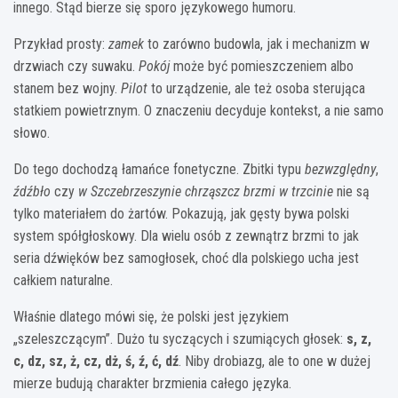
innego. Stąd bierze się sporo językowego humoru.
Przykład prosty:
zamek
to zarówno budowla, jak i mechanizm w
drzwiach czy suwaku.
Pokój
może być pomieszczeniem albo
stanem bez wojny.
Pilot
to urządzenie, ale też osoba sterująca
statkiem powietrznym. O znaczeniu decyduje kontekst, a nie samo
słowo.
Do tego dochodzą łamańce fonetyczne. Zbitki typu
bezwzględny
,
źdźbło
czy
w Szczebrzeszynie chrząszcz brzmi w trzcinie
nie są
tylko materiałem do żartów. Pokazują, jak gęsty bywa polski
system spółgłoskowy. Dla wielu osób z zewnątrz brzmi to jak
seria dźwięków bez samogłosek, choć dla polskiego ucha jest
całkiem naturalne.
Właśnie dlatego mówi się, że polski jest językiem
„szeleszczącym”. Dużo tu syczących i szumiących głosek:
s, z,
c, dz, sz, ż, cz, dż, ś, ź, ć, dź
. Niby drobiazg, ale to one w dużej
mierze budują charakter brzmienia całego języka.