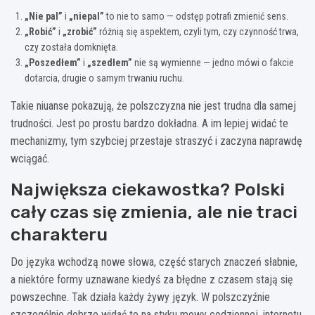
„Nie pal”
i
„niepal”
to nie to samo — odstęp potrafi zmienić sens.
„Robić”
i
„zrobić”
różnią się aspektem, czyli tym, czy czynność trwa,
czy została domknięta.
„Poszedłem”
i
„szedłem”
nie są wymienne — jedno mówi o fakcie
dotarcia, drugie o samym trwaniu ruchu.
Takie niuanse pokazują, że polszczyzna nie jest trudna dla samej
trudności. Jest po prostu bardzo dokładna. A im lepiej widać te
mechanizmy, tym szybciej przestaje straszyć i zaczyna naprawdę
wciągać.
Największa ciekawostka? Polski
cały czas się zmienia, ale nie traci
charakteru
Do języka wchodzą nowe słowa, część starych znaczeń słabnie,
a niektóre formy uznawane kiedyś za błędne z czasem stają się
powszechne. Tak działa każdy żywy język. W polszczyźnie
szczególnie dobrze widać to na styku mowy codziennej, internetu