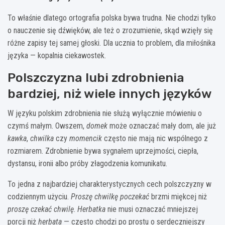
To właśnie dlatego ortografia polska bywa trudna. Nie chodzi tylko
o nauczenie się dźwięków, ale też o zrozumienie, skąd wzięły się
różne zapisy tej samej głoski. Dla ucznia to problem, dla miłośnika
języka — kopalnia ciekawostek.
Polszczyzna lubi zdrobnienia
bardziej, niż wiele innych języków
W języku polskim zdrobnienia nie służą wyłącznie mówieniu o
czymś małym. Owszem,
domek
może oznaczać mały dom, ale już
kawka
,
chwilka
czy
momencik
często nie mają nic wspólnego z
rozmiarem. Zdrobnienie bywa sygnałem uprzejmości, ciepła,
dystansu, ironii albo próby złagodzenia komunikatu.
To jedna z najbardziej charakterystycznych cech polszczyzny w
codziennym użyciu.
Proszę chwilkę poczekać
brzmi miękcej niż
proszę czekać chwilę
.
Herbatka
nie musi oznaczać mniejszej
porcji niż
herbata
— często chodzi po prostu o serdeczniejszy