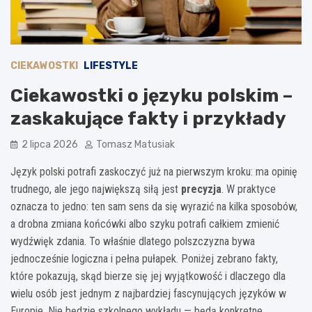
CIEKAWOSTKI
LIFESTYLE
Ciekawostki o języku polskim –
zaskakujące fakty i przykłady
2 lipca 2026
Tomasz Matusiak
Język polski potrafi zaskoczyć już na pierwszym kroku: ma opinię
trudnego, ale jego największą siłą jest
precyzja
. W praktyce
oznacza to jedno: ten sam sens da się wyrazić na kilka sposobów,
a drobna zmiana końcówki albo szyku potrafi całkiem zmienić
wydźwięk zdania. To właśnie dlatego polszczyzna bywa
jednocześnie logiczna i pełna pułapek. Poniżej zebrano fakty,
które pokazują, skąd bierze się jej wyjątkowość i dlaczego dla
wielu osób jest jednym z najbardziej fascynujących języków w
Europie. Nie będzie szkolnego wykładu — będą konkretne