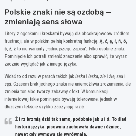
Polskie znaki nie są ozdobą —
zmieniają sens słowa
Litery z ogonkami i kreskami bywają dla obcokrajowców źródłem
frustracji, ale w polskim pełnią konkretną funkcję.
Ą, ć, ę, ł, ń, ó,
ś, ź, ż
to nie warianty „ładniejszego zapisu”, tylko osobne znaki.
Pominięcie ich potrafi zmienić znaczenie albo sprawić, że wyraz
zacznie wyglądać jak z innego języka.
Widać to od razu w parach takich jak
laska
i
łaska
,
zle
i
źle
,
sad
i
sąd
. Czasem brak jednego znaku nie uniemożliwia zrozumienia, ale
zmienia ton albo tworzy zabawny efekt. W komunikacji
internetowej takie pominięcia bywają tolerowane, jednak w
dłuższym tekście szybko zaczynają razić.
Ż
i
rz
brzmią dziś tak samo, podobnie jak
u
i
ó
. To ślad
historii języka: pisownia zachowała dawne różnice,
nawet gdy wymowa się wyrównała.