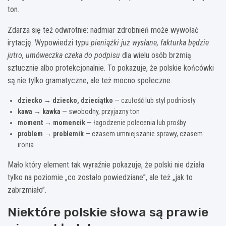
ton.
Zdarza się też odwrotnie: nadmiar zdrobnień może wywołać
irytację. Wypowiedzi typu
pieniążki już wysłane, fakturka będzie
jutro, umóweczka czeka do podpisu
dla wielu osób brzmią
sztucznie albo protekcjonalnie. To pokazuje, że polskie końcówki
są nie tylko gramatyczne, ale też mocno społeczne.
dziecko → dziecko, dzieciątko
— czułość lub styl podniosły
kawa → kawka
— swobodny, przyjazny ton
moment → momencik
— łagodzenie polecenia lub prośby
problem → problemik
— czasem umniejszanie sprawy, czasem
ironia
Mało który element tak wyraźnie pokazuje, że polski nie działa
tylko na poziomie „co zostało powiedziane”, ale też „jak to
zabrzmiało”.
Niektóre polskie słowa są prawie