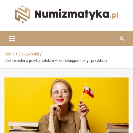
Skip
to
content
www.numizmatyka.pl
Home
Ciekawostki
Ciekawostki o języku polskim – zaskakujące fakty i przykłady