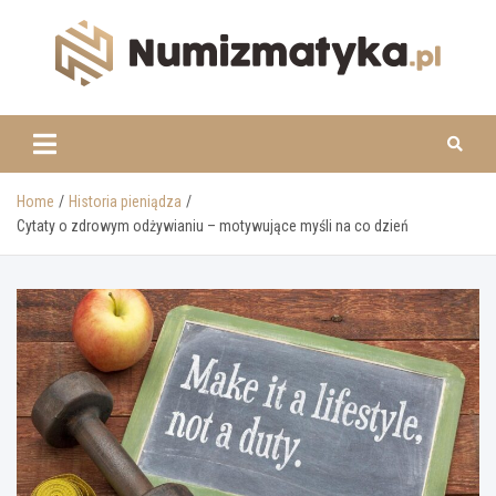
Skip
to
content
www.numizmatyka.pl
Home
Historia pieniądza
Cytaty o zdrowym odżywianiu – motywujące myśli na co dzień