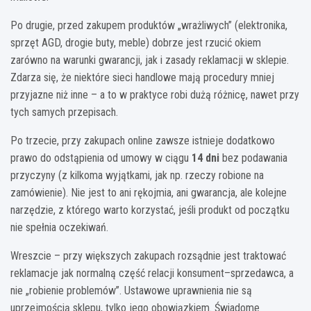
Po drugie, przed zakupem produktów „wrażliwych” (elektronika,
sprzęt AGD, drogie buty, meble) dobrze jest rzucić okiem
zarówno na warunki gwarancji, jak i zasady reklamacji w sklepie.
Zdarza się, że niektóre sieci handlowe mają procedury mniej
przyjazne niż inne – a to w praktyce robi dużą różnicę, nawet przy
tych samych przepisach.
Po trzecie, przy zakupach online zawsze istnieje dodatkowo
prawo do odstąpienia od umowy w ciągu
14 dni
bez podawania
przyczyny (z kilkoma wyjątkami, jak np. rzeczy robione na
zamówienie). Nie jest to ani rękojmia, ani gwarancja, ale kolejne
narzędzie, z którego warto korzystać, jeśli produkt od początku
nie spełnia oczekiwań.
Wreszcie – przy większych zakupach rozsądnie jest traktować
reklamacje jak normalną część relacji konsument–sprzedawca, a
nie „robienie problemów”. Ustawowe uprawnienia nie są
uprzejmością sklepu, tylko jego obowiązkiem. Świadome