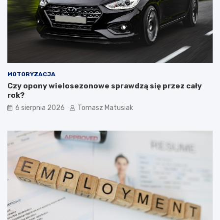
a
–
r
c
e
o
m
w
o
a
n
r
e
t
t
o
MOTORYZACJA
y
k
Czy opony wielosezonowe sprawdzą się przez cały
s
u
rok?
ą
p
6 sierpnia 2026
Tomasz Matusiak
w
i
a
ć
r
?
t
o
ś
c
i
o
w
e
?