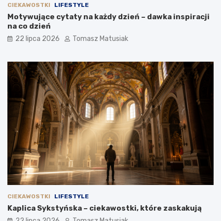
CIEKAWOSTKI
LIFESTYLE
Motywujące cytaty na każdy dzień – dawka inspiracji
na co dzień
22 lipca 2026
Tomasz Matusiak
CIEKAWOSTKI
LIFESTYLE
Kaplica Sykstyńska – ciekawostki, które zaskakują
22 lipca 2026
Tomasz Matusiak