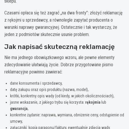
sklepu.
Czasami opłaca się też zagrać „na dwa fronty”: złożyć reklamację
z rękojmi u sprzedawcy, a równolegle zapytać producenta o
warunki naprawy gwarancyjnej. Ostatecznie i tak wystarczy, że
jeden z podmiotów skutecznie usunie problem.
Jak napisać skuteczną reklamację
Nie ma jednego obowiązkowego wzoru, ale pewne elementy
zdecydowanie ułatwiają życie. Dobrze przygotowane pismo
reklamacyjne powinno zawierać:
dane konsumenta i sprzedawcy,
datę zakupu oraz opis produktu (nazwa, model),
krótki, konkretny opis wady (od kiedy, w jakich okolicznościach),
jasne wskazanie, z jakiego trybu się korzysta:
rękojmia
lub
gwarancja
,
konkretne żądanie: naprawa, wymiana, obniżenie ceny, odstąpienie od
umowy,
załączniki: kopia paragonu/faktury, ewentualnie zdjęcia wady.