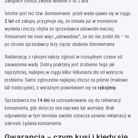
zakupach chodzi zwykle właśnie o te 2 lata.
Istotne jest też tzw. domniemanie: jeżeli wada ujawni się w ciągu
2 lat
od zakupu, przyjmuje się, że istniała już w momencie
wydania rzeczy, chyba że sprzedawca udowodni inaczej.
Konsument nie musi więc „udowadniać”, że nic nie zrobił źle – to
po stronie sprzedawcy leży ciężar obalenia domniemania.
Reklamację z rękojmi należy zgłosić w rozsądnym czasie od
zauważenia wady. Dobrą praktyką jest zrobienie tego jak
najszybciej, najlepiej w ciągu kilku–kilkunastu dni od wykrycia
problemu. Samo zgłoszenie najlepiej złożyć na piśmie (mailowo
lub tradycyjnie), z wyraźnym powołaniem się na
rękojmię
.
Sprzedawca ma
14 dni
na ustosunkowanie się do reklamacji
konsumenta, gdy dotyczy ona naprawy lub wymiany. Brak
odpowiedzi w tym terminie zwykle oznacza uznanie reklamacji w
zakresie żądania konsumenta.
Gwarancja – czym kusi i kiedy się