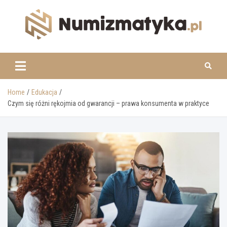
Skip
to
content
www.numizmatyka.pl
Home
Edukacja
Czym się różni rękojmia od gwarancji – prawa konsumenta w praktyce