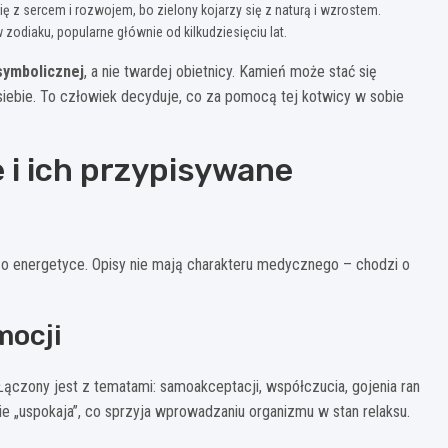
ię z sercem i rozwojem, bo zielony kojarzy się z naturą i wzrostem.
zodiaku, popularne głównie od kilkudziesięciu lat.
symbolicznej
, a nie twardej obietnicy. Kamień może stać się
 siebie. To człowiek decyduje, co za pomocą tej kotwicy w sobie
 i ich przypisywane
ch o energetyce. Opisy nie mają charakteru medycznego – chodzi o
mocji
Łączony jest z tematami: samoakceptacji, współczucia, gojenia ran
ie „uspokaja”, co sprzyja wprowadzaniu organizmu w stan relaksu.