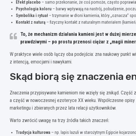
Efekt placebo
– samo przekonanie, że coś pomoże, często poprawia
Psychologia koloru
– barwy wpływają na nastrój, pobudzenie, pocz
Symbolika i rytuał
– trzymanie w dłoni kamienia, który „oznacza” spok
Kontakt z naturą
– fizyczny kontakt z naturalnym materiałem (kamień
To, że mechanizm działania kamieni jest w dużej mierz
prawdziwymi – po prostu przenosi ciężar z „magii mine
W praktyce wiele osób łączy oba podejścia: zna naukowy punkt wi
z intencją, emocjami i nawykami.
Skąd biorą się znaczenia 
Znaczenia przypisywane kamieniom nie wzięły się znikąd. Część z
a część w nowoczesnej ezoteryce XX wieku. Współczesne opisy typ
marketingu i zbieranych przez lata relacji użytkowników.
Warto zwrócić uwagę na trzy źródła takich znaczeń:
Tradycja kulturowa
– np. lapis lazuli w starożytnym Egipcie kojarzon