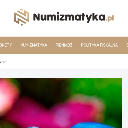
www.numizmatyka.pl
ONETY
NUMIZMATYKA
PIENIĄDZ
POLITYKA FISKALNA
czne