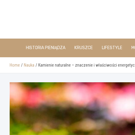
Skip
to
content
HISTORIA PIENIĄDZA
KRUSZCE
LIFESTYLE
M
Home
Nauka
Kamienie naturalne – znaczenie i właściwości energety