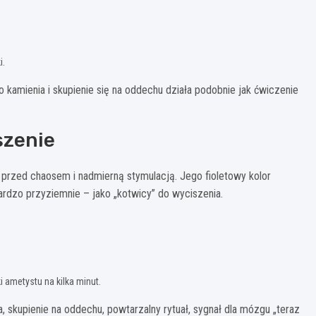
i.
 kamienia i skupienie się na oddechu działa podobnie jak ćwiczenie
szenie
 przed chaosem i nadmierną stymulacją. Jego fioletowy kolor
ardzo przyziemnie – jako „kotwicy” do wyciszenia.
i ametystu na kilka minut.
a, skupienie na oddechu, powtarzalny rytuał, sygnał dla mózgu „teraz