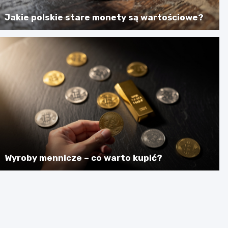
Jakie polskie stare monety są wartościowe?
Wyroby mennicze – co warto kupić?