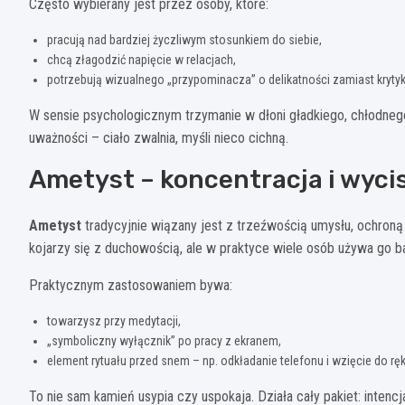
Często wybierany jest przez osoby, które:
pracują nad bardziej życzliwym stosunkiem do siebie,
chcą złagodzić napięcie w relacjach,
potrzebują wizualnego „przypominacza” o delikatności zamiast krytyk
W sensie psychologicznym trzymanie w dłoni gładkiego, chłodnego
uważności – ciało zwalnia, myśli nieco cichną.
Ametyst – koncentracja i wyci
Ametyst
tradycyjnie wiązany jest z trzeźwością umysłu, ochroną
kojarzy się z duchowością, ale w praktyce wiele osób używa go b
Praktycznym zastosowaniem bywa:
towarzysz przy medytacji,
„symboliczny wyłącznik” po pracy z ekranem,
element rytuału przed snem – np. odkładanie telefonu i wzięcie do ręk
To nie sam kamień usypia czy uspokaja. Działa cały pakiet: intencj