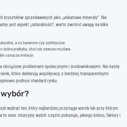
ych kryształów sprzedawanych jako „unikatowe minerały”. Nie
ażny jest aspekt „naturalności”, warto zwrócić uwagę na kilka
turalne, a co barwione czy syntetyczne.
 to dobra praktyka, choć nie zawsze możliwa.
kle oznacza imitacje.
wa obciążone problemami społecznymi i środowiskowymi. Nie każdy
marek, które deklarują współpracę z bardziej transparentnymi
opniowo podnosi standard rynku.
y wybór?
zyli wybrać ten, który najbardziej przyciąga wzrok lub przy którym
o sens: intuicyjny wybór często pokazuje, jakiego koloru, faktury i