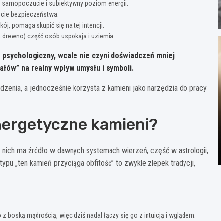
 samopoczucie i subiektywny poziom energii.
ucie bezpieczeństwa.
ój, pomaga skupić się na tej intencji.
, drewno) część osób uspokaja i uziemia.
e psychologiczny, wcale nie czyni doświadczeń mniej
rałów” na realny wpływ
umysłu i symboli
.
dzenia, a jednocześnie korzysta z kamieni jako narzędzia do pracy
energetyczne kamieni?
 nich ma źródło w dawnych systemach wierzeń, część w astrologii,
u „ten kamień przyciąga obfitość” to zwykle zlepek tradycji,
o z boską mądrością, więc dziś nadal łączy się go z intuicją i wglądem.