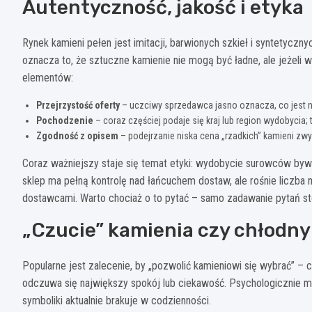
Autentyczność, jakość i etyka
Rynek kamieni pełen jest imitacji, barwionych szkieł i syntetyczn
oznacza to, że sztuczne kamienie nie mogą być ładne, ale jeżeli w
elementów:
Przejrzystość oferty
– uczciwy sprzedawca jasno oznacza, co jest na
Pochodzenie
– coraz częściej podaje się kraj lub region wydobycia;
Zgodność z opisem
– podejrzanie niska cena „rzadkich” kamieni zwy
Coraz ważniejszy staje się temat etyki: wydobycie surowców by
sklep ma pełną kontrolę nad łańcuchem dostaw, ale rośnie liczba 
dostawcami. Warto chociaż o to pytać – samo zadawanie pytań st
„Czucie” kamienia czy chłodn
Popularne jest zalecenie, by „pozwolić kamieniowi się wybrać” – c
odczuwa się największy spokój lub ciekawość. Psychologicznie ma t
symboliki aktualnie brakuje w codzienności.