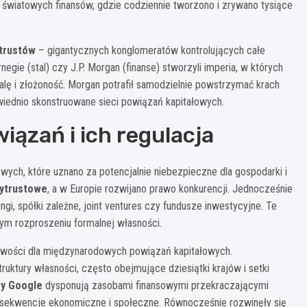
i światowych finansów, gdzie codziennie tworzono i zrywano tysiące
trustów
– gigantycznych konglomeratów kontrolujących całe
negie (stal) czy J.P. Morgan (finanse) stworzyli imperia, w których
ę i złożoność. Morgan potrafił samodzielnie powstrzymać krach
iednio skonstruowane sieci powiązań kapitałowych.
ązań i ich regulacja
owych, które uznano za potencjalnie niebezpieczne dla gospodarki i
tytrustowe
, a w Europie rozwijano prawo konkurencji. Jednocześnie
gi, spółki zależne, joint ventures czy fundusze inwestycyjne. Te
ym rozproszeniu formalnej własności.
liwości dla międzynarodowych powiązań kapitałowych.
ktury własności, często obejmujące dziesiątki krajów i setki
zy Google
dysponują zasobami finansowymi przekraczającymi
onsekwencje ekonomiczne i społeczne. Równocześnie rozwinęły się