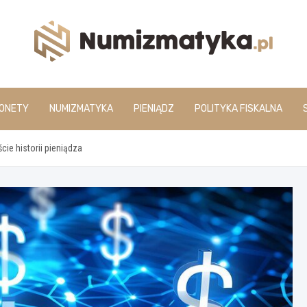
www.numizmatyka.pl
ONETY
NUMIZMATYKA
PIENIĄDZ
POLITYKA FISKALNA
ie historii pieniądza