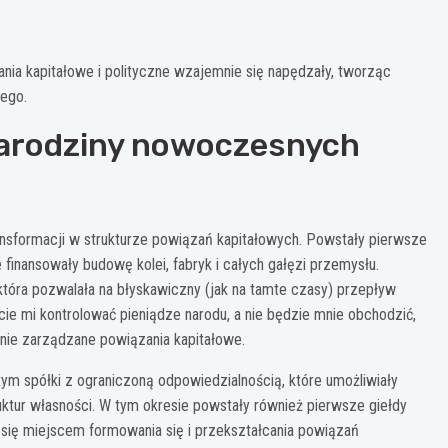
zania kapitałowe i polityczne wzajemnie się napędzały, tworząc
ego.
narodziny nowoczesnych
ansformacji w strukturze powiązań kapitałowych. Powstały pierwsze
e finansowały budowę kolei, fabryk i całych gałęzi przemysłu.
tóra pozwalała na błyskawiczny (jak na tamte czasy) przepływ
cie mi kontrolować pieniądze narodu, a nie będzie mnie obchodzić,
tnie zarządzane powiązania kapitałowe.
ym spółki z ograniczoną odpowiedzialnością, które umożliwiały
uktur własności. W tym okresie powstały również pierwsze giełdy
się miejscem formowania się i przekształcania powiązań