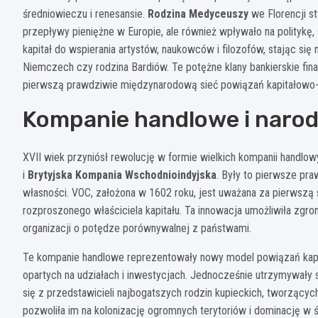
średniowieczu i renesansie.
Rodzina Medyceuszy
we Florencji st
przepływy pieniężne w Europie, ale również wpływało na politykę,
kapitał do wspierania artystów, naukowców i filozofów, stając s
Niemczech czy rodzina Bardiów. Te potężne klany bankierskie fi
pierwszą prawdziwie międzynarodową sieć powiązań kapitałowo
Kompanie handlowe i narod
XVII wiek przyniósł rewolucję w formie wielkich kompanii handlow
i
Brytyjska Kompania Wschodnioindyjska
. Były to pierwsze pr
własności. VOC, założona w 1602 roku, jest uważana za pierwszą s
rozproszonego właściciela kapitału. Ta innowacja umożliwiła z
organizacji o potędze porównywalnej z państwami.
Te kompanie handlowe reprezentowały nowy model powiązań kapita
opartych na udziałach i inwestycjach. Jednocześnie utrzymywały 
się z przedstawicieli najbogatszych rodzin kupieckich, tworzących
pozwoliła im na kolonizację ogromnych terytoriów i dominację w 