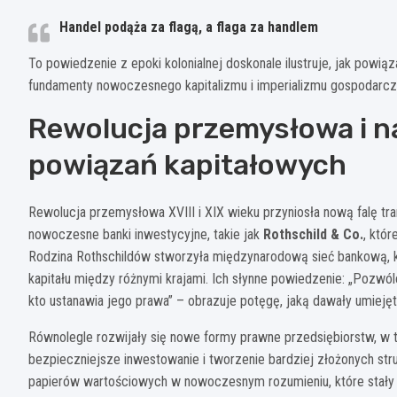
Handel podąża za flagą, a flaga za handlem
To powiedzenie z epoki kolonialnej doskonale ilustruje, jak powią
fundamenty nowoczesnego kapitalizmu i imperializmu gospodarcz
Rewolucja przemysłowa i 
powiązań kapitałowych
Rewolucja przemysłowa XVIII i XIX wieku przyniosła nową falę tr
nowoczesne banki inwestycyjne, takie jak
Rothschild & Co.
, któr
Rodzina Rothschildów stworzyła międzynarodową sieć bankową, k
kapitału między różnymi krajami. Ich słynne powiedzenie: „Pozwól
kto ustanawia jego prawa” – obrazuje potęgę, jaką dawały umieję
Równolegle rozwijały się nowe formy prawne przedsiębiorstw, w t
bezpieczniejsze inwestowanie i tworzenie bardziej złożonych str
papierów wartościowych w nowoczesnym rozumieniu, które stały 