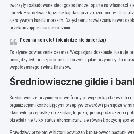
tworzyły rozbudowane sieci gospodarcze, oparte na własności zie
spółek – umożliwiał łączenie kapitału przez różne osoby dla real
lukratywnym handlu morskim. Dzięki temu rozwiązaniu nawet oso
przekraczające granice rodzinne.
Pecunia non olet (pieniądze nie śmierdzą)
To słynne powiedzenie cesarza Wespazjana doskonale ilustruje 
pieniędzy było mniej istotne niż korzyści, jakie przynosiły. Ta ma
współczesnego świata finansów.
Średniowieczne gildie i ban
Średniowiecze przyniosło nowe formy powiązań kapitałowych i oso
organizacjami kontrolującymi przepływ towarów i pieniądza w mias
stanowiło przepustkę do zamkniętego kręgu gospodarczego i pol
określała nie tylko status ekonomiczny, ale również pozycję społ
Prawdziwy przełom w historii powiązań kapitałowych nastąpił wra