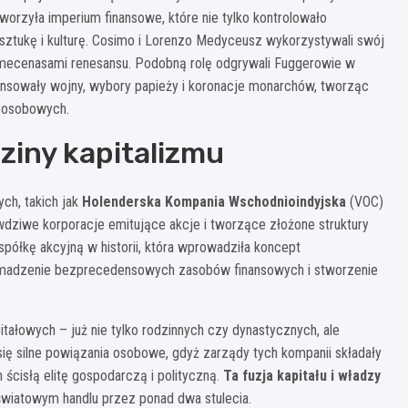
worzyła imperium finansowe, które nie tylko kontrolowało
 sztukę i kulturę. Cosimo i Lorenzo Medyceusz wykorzystywali swój
ię mecenasami renesansu. Podobną rolę odgrywali Fuggerowie w
nansowały wojny, wybory papieży i koronacje monarchów, tworząc
-osobowych.
ziny kapitalizmu
ych, takich jak
Holenderska Kompania Wschodnioindyjska
(VOC)
awdziwe korporacje emitujące akcje i tworzące złożone struktury
półkę akcyjną w historii, która wprowadziła koncept
gromadzenie bezprecedensowych zasobów finansowych i stworzenie
łowych – już nie tylko rodzinnych czy dynastycznych, ale
się silne powiązania osobowe, gdyż zarządy tych kompanii składały
 ścisłą elitę gospodarczą i polityczną.
Ta fuzja kapitału i władzy
światowym handlu przez ponad dwa stulecia.