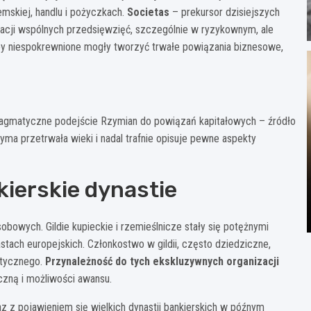
mskiej, handlu i pożyczkach.
Societas
– prekursor dzisiejszych
izacji wspólnych przedsięwzięć, szczególnie w ryzykownym, ale
by niespokrewnione mogły tworzyć trwałe powiązania biznesowe,
pragmatyczne podejście Rzymian do powiązań kapitałowych – źródło
ksyma przetrwała wieki i nadal trafnie opisuje pewne aspekty
kierskie dynastie
bowych. Gildie kupieckie i rzemieślnicze stały się potężnymi
tach europejskich. Członkostwo w gildii, często dziedziczne,
itycznego.
Przynależność do tych ekskluzywnych organizacji
eczną i możliwości awansu.
z z pojawieniem się wielkich dynastii bankierskich w późnym