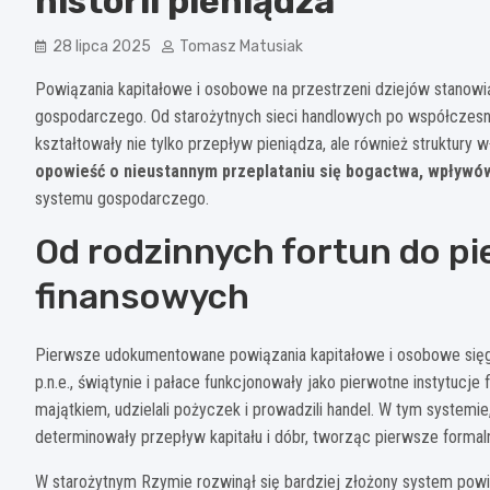
historii pieniądza
28 lipca 2025
Tomasz Matusiak
Powiązania kapitałowe i osobowe na przestrzeni dziejów stanowi
gospodarczego. Od starożytnych sieci handlowych po współczesne
kształtowały nie tylko przepływ pieniądza, ale również struktury w
opowieść o nieustannym przeplataniu się bogactwa, wpływów
systemu gospodarczego.
Od rodzinnych fortun do pi
finansowych
Pierwsze udokumentowane powiązania kapitałowe i osobowe sięgaj
p.n.e., świątynie i pałace funkcjonowały jako pierwotne instytucje
majątkiem, udzielali pożyczek i prowadzili handel. W tym systemie
determinowały przepływ kapitału i dóbr, tworząc pierwsze formal
W starożytnym Rzymie rozwinął się bardziej złożony system powiąz