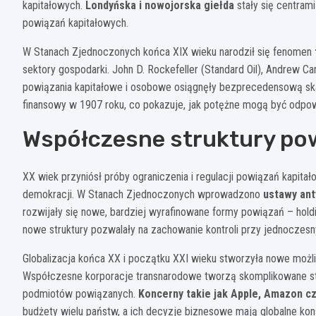
kapitałowych.
Londyńska i nowojorska giełda
stały się centram
powiązań kapitałowych.
W Stanach Zjednoczonych końca XIX wieku narodził się fenomen
sektory gospodarki. John D. Rockefeller (Standard Oil), Andrew Car
powiązania kapitałowe i osobowe osiągnęły bezprecedensową skal
finansowy w 1907 roku, co pokazuje, jak potężne mogą być odpow
Współczesne struktury powi
XX wiek przyniósł próby ograniczenia i regulacji powiązań kapitał
demokracji. W Stanach Zjednoczonych wprowadzono
ustawy an
rozwijały się nowe, bardziej wyrafinowane formy powiązań – holdin
nowe struktury pozwalały na zachowanie kontroli przy jednoczesn
Globalizacja końca XX i początku XXI wieku stworzyła nowe moż
Współczesne korporacje transnarodowe tworzą skomplikowane stru
podmiotów powiązanych.
Koncerny takie jak Apple, Amazon c
budżety wielu państw, a ich decyzje biznesowe mają globalne k