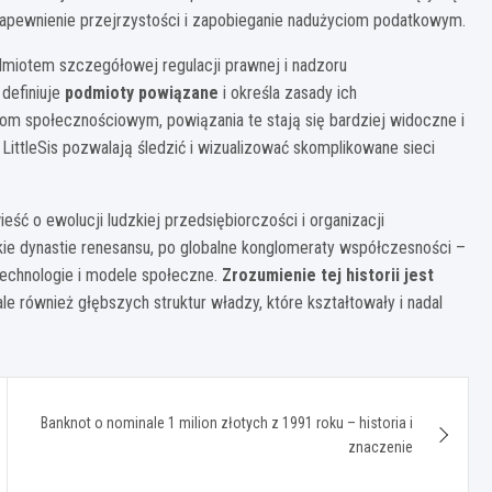
zapewnienie przejrzystości i zapobieganie nadużyciom podatkowym.
dmiotem szczegółowej regulacji prawnej i nadzoru
definiuje
podmioty powiązane
i określa zasady ich
om społecznościowym, powiązania te stają się bardziej widoczne i
 LittleSis pozwalają śledzić i wizualizować skomplikowane sieci
ść o ewolucji ludzkiej przedsiębiorczości i organizacji
skie dynastie renesansu, po globalne konglomeraty współczesności –
 technologie i modele społeczne.
Zrozumienie tej historii jest
 ale również głębszych struktur władzy, które kształtowały i nadal
Banknot o nominale 1 milion złotych z 1991 roku – historia i
znaczenie