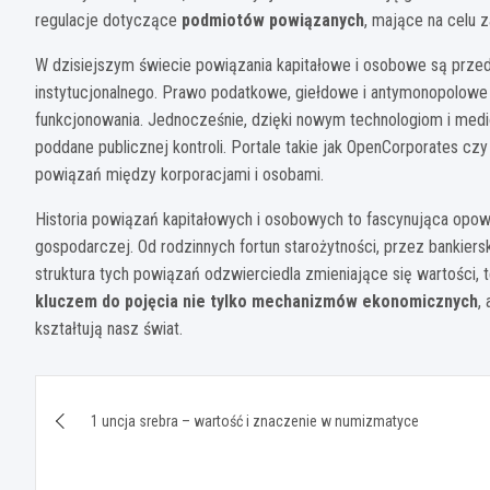
regulacje dotyczące
podmiotów powiązanych
, mające na celu 
W dzisiejszym świecie powiązania kapitałowe i osobowe są prze
instytucjonalnego. Prawo podatkowe, giełdowe i antymonopolowe 
funkcjonowania. Jednocześnie, dzięki nowym technologiom i medi
poddane publicznej kontroli. Portale takie jak OpenCorporates czy
powiązań między korporacjami i osobami.
Historia powiązań kapitałowych i osobowych to fascynująca opowie
gospodarczej. Od rodzinnych fortun starożytności, przez bankier
struktura tych powiązań odzwierciedla zmieniające się wartości,
kluczem do pojęcia nie tylko mechanizmów ekonomicznych
,
kształtują nasz świat.
Nawigacja
1 uncja srebra – wartość i znaczenie w numizmatyce
wpisu