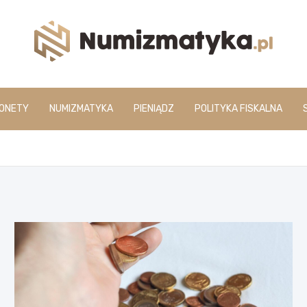
www.numizmatyka.pl
ONETY
NUMIZMATYKA
PIENIĄDZ
POLITYKA FISKALNA