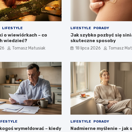
LIFESTYLE
LIFESTYLE
PORADY
i o wiewiórkach – co
Jak szybko pozbyć się sini
ch wiedzieć?
skuteczne sposoby
026
Tomasz Matusiak
18 lipca 2026
Tomasz Mat
IFESTYLE
LIFESTYLE
PORADY
kogoś wymeldować – kiedy
Nadmierne myślenie – jak 