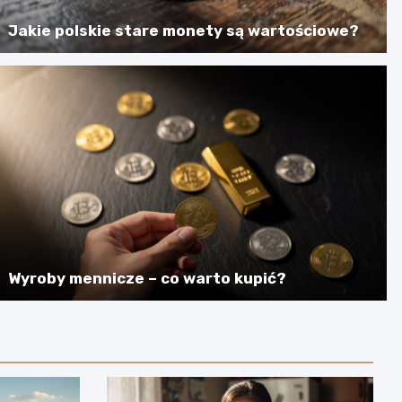
Jakie polskie stare monety są wartościowe?
Wyroby mennicze – co warto kupić?