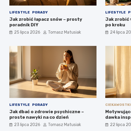
LIFESTYLE
PORADY
LIFESTYLE
P
Jak zrobić łapacz snów – prosty
Jak zrobić
poradnik DIY
po kroku
25 lipca 2026
Tomasz Matusiak
24 lipca 2
LIFESTYLE
PORADY
CIEKAWOSTKI
Jak dbać o zdrowie psychiczne –
Motywujące
proste nawyki na co dzień
dawka inspi
23 lipca 2026
Tomasz Matusiak
22 lipca 2