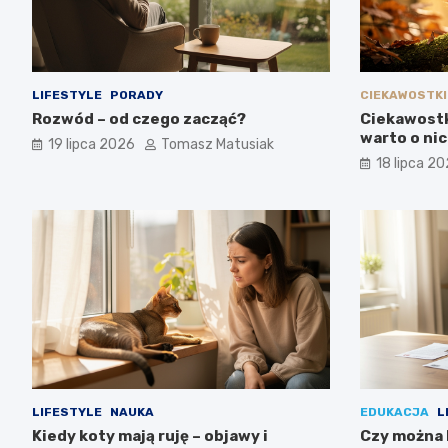
LIFESTYLE
PORADY
CIEKAWOSTKI
Rozwód – od czego zacząć?
Ciekawostk
warto o ni
19 lipca 2026
Tomasz Matusiak
18 lipca 2
LIFESTYLE
NAUKA
EDUKACJA
L
Kiedy koty mają ruję – objawy i
Czy można 