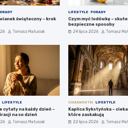
ORADY
LIFESTYLE
PORADY
 wianek świąteczny – krok
Czym myć lodówkę – skute
bezpieczne sposoby
026
Tomasz Matusiak
24 lipca 2026
Tomasz Mat
LIFESTYLE
CIEKAWOSTKI
LIFESTYLE
 cytaty na każdy dzień –
Kaplica Sykstyńska – ciek
racji na co dzień
które zaskakują
026
Tomasz Matusiak
22 lipca 2026
Tomasz Mat