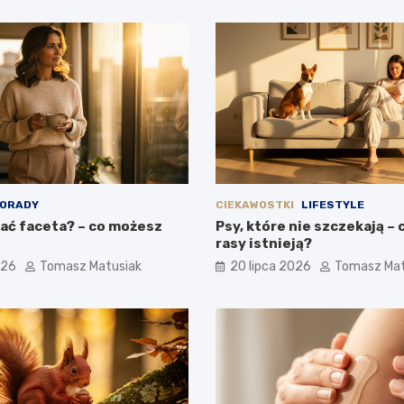
ORADY
CIEKAWOSTKI
LIFESTYLE
ać faceta? – co możesz
Psy, które nie szczekają – 
rasy istnieją?
026
Tomasz Matusiak
20 lipca 2026
Tomasz Mat