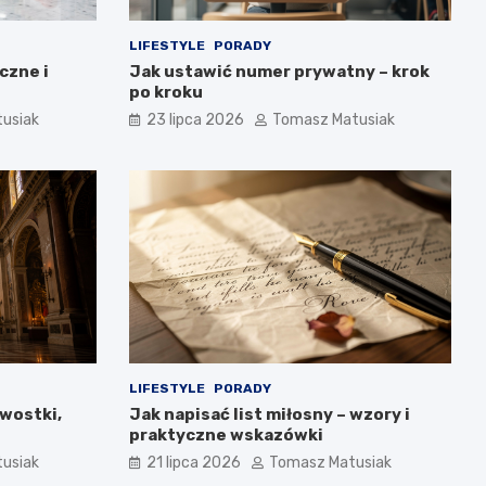
LIFESTYLE
PORADY
czne i
Jak ustawić numer prywatny – krok
po kroku
usiak
23 lipca 2026
Tomasz Matusiak
LIFESTYLE
PORADY
awostki,
Jak napisać list miłosny – wzory i
praktyczne wskazówki
usiak
21 lipca 2026
Tomasz Matusiak