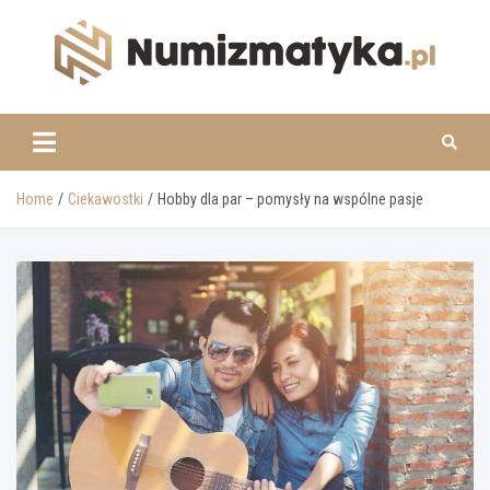
Skip
to
content
www.numizmatyka.pl
Home
Ciekawostki
Hobby dla par – pomysły na wspólne pasje