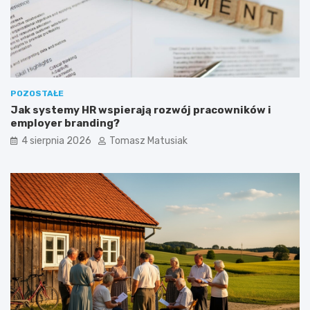
e
?
POZOSTAŁE
Jak systemy HR wspierają rozwój pracowników i
employer branding?
4 sierpnia 2026
Tomasz Matusiak