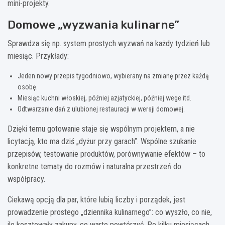
mini-projekty.
Domowe „wyzwania kulinarne”
Sprawdza się np. system prostych wyzwań na każdy tydzień lub
miesiąc. Przykłady:
Jeden nowy przepis tygodniowo, wybierany na zmianę przez każdą
osobę.
Miesiąc kuchni włoskiej, później azjatyckiej, później wege itd.
Odtwarzanie dań z ulubionej restauracji w wersji domowej.
Dzięki temu gotowanie staje się wspólnym projektem, a nie
licytacją, kto ma dziś „dyżur przy garach”. Wspólne szukanie
przepisów, testowanie produktów, porównywanie efektów – to
konkretne tematy do rozmów i naturalna przestrzeń do
współpracy.
Ciekawą opcją dla par, które lubią liczby i porządek, jest
prowadzenie prostego „dziennika kulinarnego”: co wyszło, co nie,
ile kosztowały zakupy, co warto powtórzyć. Po kilku miesiącach