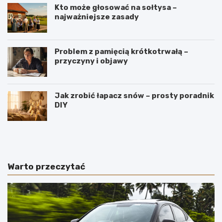
Kto może głosować na sołtysa –
najważniejsze zasady
Problem z pamięcią krótkotrwałą –
przyczyny i objawy
Jak zrobić łapacz snów – prosty poradnik
DIY
J
W
a
y
k
r
i
o
e
b
Warto przeczytać
p
y
o
m
l
e
s
n
k
n
i
i