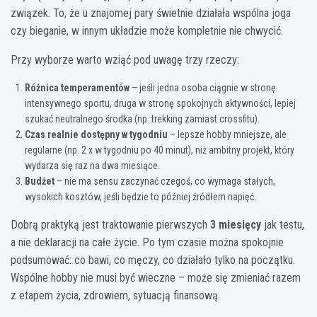
związek. To, że u znajomej pary świetnie działała wspólna joga
czy bieganie, w innym układzie może kompletnie nie chwycić.
Przy wyborze warto wziąć pod uwagę trzy rzeczy:
Różnica temperamentów
– jeśli jedna osoba ciągnie w stronę
intensywnego sportu, druga w stronę spokojnych aktywności, lepiej
szukać neutralnego środka (np. trekking zamiast crossfitu).
Czas realnie dostępny w tygodniu
– lepsze hobby mniejsze, ale
regularne (np. 2 x w tygodniu po 40 minut), niż ambitny projekt, który
wydarza się raz na dwa miesiące.
Budżet
– nie ma sensu zaczynać czegoś, co wymaga stałych,
wysokich kosztów, jeśli będzie to później źródłem napięć.
Dobrą praktyką jest traktowanie pierwszych
3 miesięcy
jak testu,
a nie deklaracji na całe życie. Po tym czasie można spokojnie
podsumować: co bawi, co męczy, co działało tylko na początku.
Wspólne hobby nie musi być wieczne – może się zmieniać razem
z etapem życia, zdrowiem, sytuacją finansową.