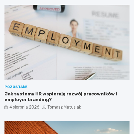
r
?
t
o
ś
c
i
o
w
e
?
POZOSTAŁE
Jak systemy HR wspierają rozwój pracowników i
employer branding?
4 sierpnia 2026
Tomasz Matusiak