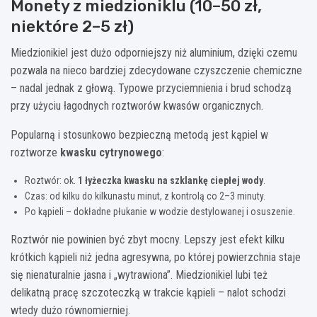
Monety z miedzioniklu (10–50 zł,
niektóre 2–5 zł)
Miedzionikiel jest dużo odporniejszy niż aluminium, dzięki czemu
pozwala na nieco bardziej zdecydowane czyszczenie chemiczne
– nadal jednak z głową. Typowe przyciemnienia i brud schodzą
przy użyciu łagodnych roztworów kwasów organicznych.
Popularną i stosunkowo bezpieczną metodą jest kąpiel w
roztworze
kwasku cytrynowego
:
Roztwór: ok.
1 łyżeczka kwasku na szklankę ciepłej wody
.
Czas: od kilku do kilkunastu minut, z kontrolą co 2–3 minuty.
Po kąpieli – dokładne płukanie w wodzie destylowanej i osuszenie.
Roztwór nie powinien być zbyt mocny. Lepszy jest efekt kilku
krótkich kąpieli niż jedna agresywna, po której powierzchnia staje
się nienaturalnie jasna i „wytrawiona”. Miedzionikiel lubi też
delikatną pracę szczoteczką w trakcie kąpieli – nalot schodzi
wtedy dużo równomierniej.