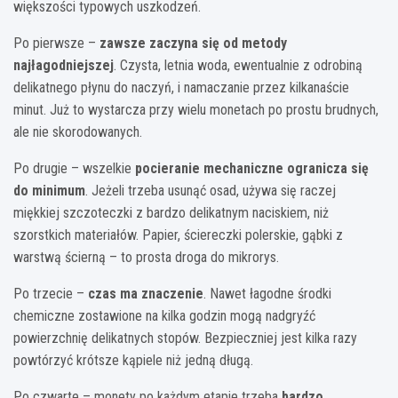
większości typowych uszkodzeń.
Po pierwsze –
zawsze zaczyna się od metody
najłagodniejszej
. Czysta, letnia woda, ewentualnie z odrobiną
delikatnego płynu do naczyń, i namaczanie przez kilkanaście
minut. Już to wystarcza przy wielu monetach po prostu brudnych,
ale nie skorodowanych.
Po drugie – wszelkie
pocieranie mechaniczne ogranicza się
do minimum
. Jeżeli trzeba usunąć osad, używa się raczej
miękkiej szczoteczki z bardzo delikatnym naciskiem, niż
szorstkich materiałów. Papier, ściereczki polerskie, gąbki z
warstwą ścierną – to prosta droga do mikrorys.
Po trzecie –
czas ma znaczenie
. Nawet łagodne środki
chemiczne zostawione na kilka godzin mogą nadgryźć
powierzchnię delikatnych stopów. Bezpieczniej jest kilka razy
powtórzyć krótsze kąpiele niż jedną długą.
Po czwarte – monety po każdym etapie trzeba
bardzo