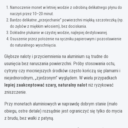
Namoczenie monet w letniej wodzie z odrobiną delikatnego płynu do
naczyń przez 10–20 minut.
Bardzo delikatne „przejechanie” powierzchni miękką szczoteczką (np.
do zębów z miękkim włosiem), bez dociskania.
Dokładne płukanie w czystej wodzie, najlepiej destylowanej.
Osuszenie przez położenie na ręczniku papierowym i pozostawienie
do naturalnego wyschnięcia.
Głębsze naloty i przyciemnienia na aluminium są trudne do
usunięcia bez naruszania powierzchni. Próby stosowania octu,
cytryny czy mocniejszych środków często kończą się plamami i
niejednorodnym, „zjedzonym” wyglądem. W wielu przypadkach
lepiej zaakceptować szary, naturalny nalot
niż ryzykować
zniszczenie.
Przy monetach aluminiowych w naprawdę dobrym stanie (mało
obiegu, ostre detale) rozsądnie jest ograniczyć się tylko do mycia
z brudu, bez walki z patyną.