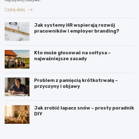
Czytaj dalej
Jak systemy HR wspierają rozwój
pracowników i employer branding?
Kto może głosować na sołtysa –
najważniejsze zasady
Problem z pamięcią krótkotrwałą –
przyczyny i objawy
Jak zrobić łapacz snów – prosty poradnik
DIY
J
W
a
y
k
r