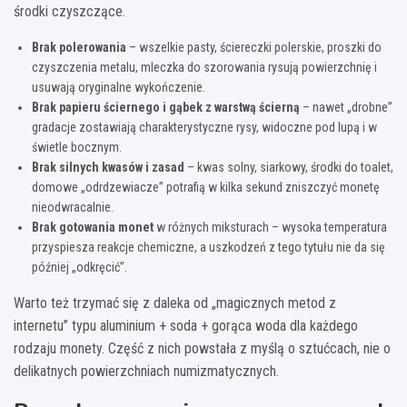
środki czyszczące.
Brak polerowania
– wszelkie pasty, ściereczki polerskie, proszki do
czyszczenia metalu, mleczka do szorowania rysują powierzchnię i
usuwają oryginalne wykończenie.
Brak papieru ściernego i gąbek z warstwą ścierną
– nawet „drobne”
gradacje zostawiają charakterystyczne rysy, widoczne pod lupą i w
świetle bocznym.
Brak silnych kwasów i zasad
– kwas solny, siarkowy, środki do toalet,
domowe „odrdzewiacze” potrafią w kilka sekund zniszczyć monetę
nieodwracalnie.
Brak gotowania monet
w różnych miksturach – wysoka temperatura
przyspiesza reakcje chemiczne, a uszkodzeń z tego tytułu nie da się
później „odkręcić”.
Warto też trzymać się z daleka od „magicznych metod z
internetu” typu aluminium + soda + gorąca woda dla każdego
rodzaju monety. Część z nich powstała z myślą o sztućcach, nie o
delikatnych powierzchniach numizmatycznych.