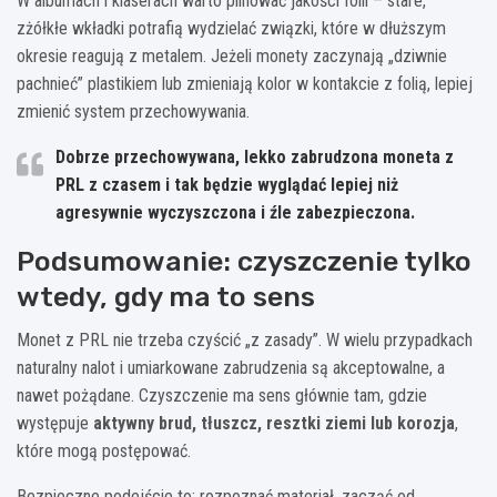
W albumach i klaserach warto pilnować jakości folii – stare,
zżółkłe wkładki potrafią wydzielać związki, które w dłuższym
okresie reagują z metalem. Jeżeli monety zaczynają „dziwnie
pachnieć” plastikiem lub zmieniają kolor w kontakcie z folią, lepiej
zmienić system przechowywania.
Dobrze przechowywana, lekko zabrudzona moneta z
PRL z czasem i tak będzie wyglądać lepiej niż
agresywnie wyczyszczona i źle zabezpieczona.
Podsumowanie: czyszczenie tylko
wtedy, gdy ma to sens
Monet z PRL nie trzeba czyścić „z zasady”. W wielu przypadkach
naturalny nalot i umiarkowane zabrudzenia są akceptowalne, a
nawet pożądane. Czyszczenie ma sens głównie tam, gdzie
występuje
aktywny brud, tłuszcz, resztki ziemi lub korozja
,
które mogą postępować.
Bezpieczne podejście to: rozpoznać materiał, zacząć od