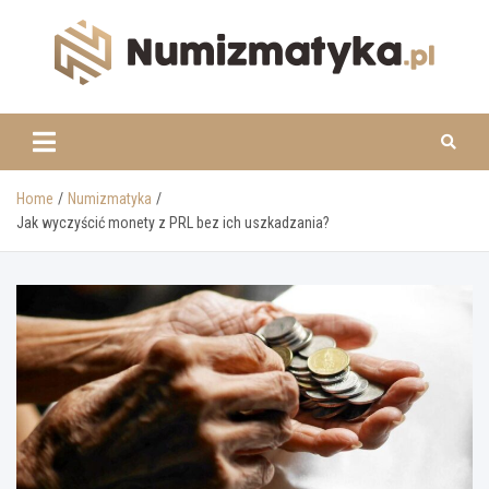
Skip
to
content
www.numizmatyka.pl
Home
Numizmatyka
Jak wyczyścić monety z PRL bez ich uszkadzania?