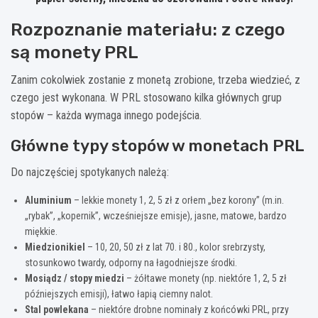
Rozpoznanie materiału: z czego
są monety PRL
Zanim cokolwiek zostanie z monetą zrobione, trzeba wiedzieć, z
czego jest wykonana. W PRL stosowano kilka głównych grup
stopów – każda wymaga innego podejścia.
Główne typy stopów w monetach PRL
Do najczęściej spotykanych należą:
Aluminium
– lekkie monety 1, 2, 5 zł z orłem „bez korony” (m.in.
„rybak”, „kopernik”, wcześniejsze emisje), jasne, matowe, bardzo
miękkie.
Miedzionikiel
– 10, 20, 50 zł z lat 70. i 80., kolor srebrzysty,
stosunkowo twardy, odporny na łagodniejsze środki.
Mosiądz / stopy miedzi
– żółtawe monety (np. niektóre 1, 2, 5 zł
późniejszych emisji), łatwo łapią ciemny nalot.
Stal powlekana
– niektóre drobne nominały z końcówki PRL, przy