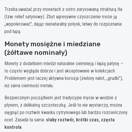
Trzeba uważać przy monetach z ostro zarysowaną strukturą tła
(tzw. relief satynowy). Zbyt agresywne czyszczenie może ją
„wypolerować”, dając nienaturalny połysk, łatwy do rozpoznania
pod lupą.
Monety mosiężne i miedziane
(żółtawe nominały)
Monety z dodatkiem miedzi naturalnie ciemnieją i łapią patynę –
to często wygląda dobrze i jest akceptowane w kolekcjach.
Problemem jest raczej aktywna korozja (zielony nalot, „grudki”),
niż sama ciemność metalu.
Bezpiecznym początkiem jest tradycyjne mycie w wodzie z
płynem, z delikatną szczoteczką. Jeśli to nie wystarczy, można
sięgnąć po roztwór kwasku cytrynowego lub bardzo rozcieńczony
ocet. Zasada ta sama:
słaby roztwór, krótki czas, częsta
kontrola
.