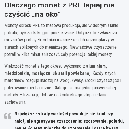
Dlaczego monet z PRL lepiej nie
czyścić „na oko”
Monety okresu PRL to masowa produkcja, ale w dobrym stanie
potrafią być zaskakująco poszukiwane. Dotyczy to zwłaszcza
roczników próbnych, odmian menniczych lub egzemplarzy w
stanach zbliżonych do menniczego. Niewłaściwe czyszczenie
potrafi w kilka minut zniszczyć cały potencjał takiej monety.
Większość monet z tego okresu wykonano z
aluminium,
miedzioniklu, mosiądzu lub stali powlekanej
. Każdy z tych
materiałów reaguje inaczej na wodę, kwasy, środki czyszczące i
polerowanie mechaniczne. Dlatego nie ma jednej uniwersalnej
metody – trzeba ją dobrać do konkretnego stopu i stanu
zachowania.
Największe straty wartości powoduje nie brud czy
nalot, ale agresywne czyszczenie: szorowanie, polerki,
papier ścierny, mleczka do szorowania i ostre kwasy.