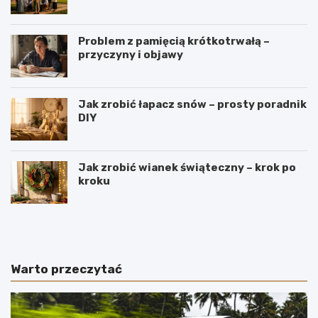
Problem z pamięcią krótkotrwałą –
przyczyny i objawy
Jak zrobić łapacz snów – prosty poradnik
DIY
Jak zrobić wianek świąteczny – krok po
kroku
J
W
a
y
k
r
i
o
e
b
Warto przeczytać
p
y
o
m
l
e
s
n