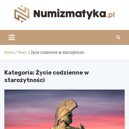
Skip
to
content
www.numizmatyka.pl
Home
News
Życie codzienne w starożytności
Kategoria:
Życie codzienne w
starożytności