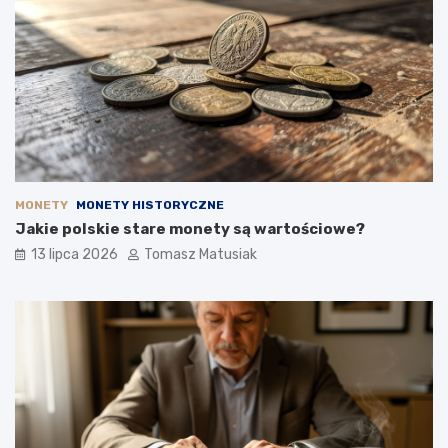
MONETY
MONETY HISTORYCZNE
Jakie polskie stare monety są wartościowe?
13 lipca 2026
Tomasz Matusiak