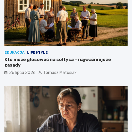
o
w
e
?
EDUKACJA
LIFESTYLE
Kto może głosować na sołtysa – najważniejsze
zasady
26 lipca 2026
Tomasz Matusiak