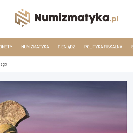
www.numizmatyka.pl
ONETY
NUMIZMATYKA
PIENIĄDZ
POLITYKA FISKALNA
nnego