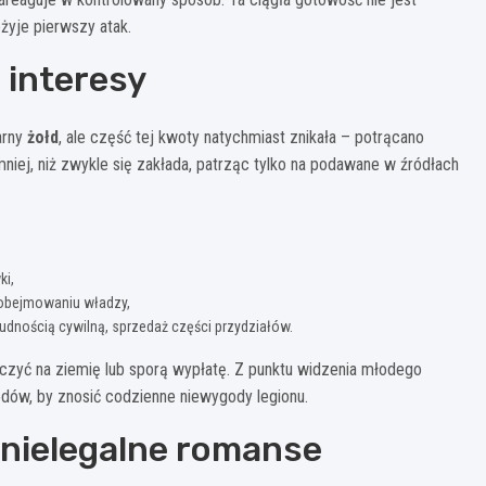
żyje pierwszy atak.
 interesy
arny
żołd
, ale część tej kwoty natychmiast znikała – potrącano
iej, niż zwykle się zakłada, patrząc tylko na podawane w źródłach
ki,
 obejmowaniu władzy,
udnością cywilną, sprzedaż części przydziałów.
iczyć na ziemię lub sporą wypłatę. Z punktu widzenia młodego
odów, by znosić codzienne niewygody legionu.
i nielegalne romanse