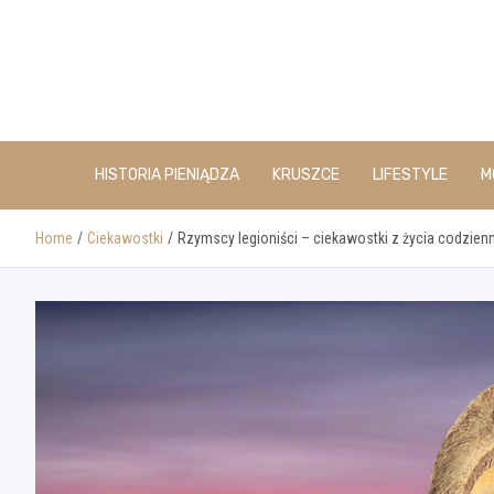
Skip
to
content
HISTORIA PIENIĄDZA
KRUSZCE
LIFESTYLE
M
Home
Ciekawostki
Rzymscy legioniści – ciekawostki z życia codzie