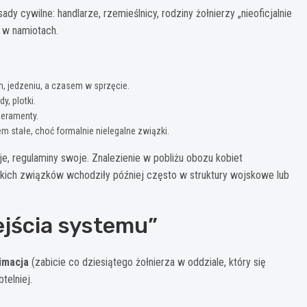
ady cywilne: handlarze, rzemieślnicy, rodziny żołnierzy „nieoficjalnie
e w namiotach.
h, jedzeniu, a czasem w sprzęcie.
y, plotki.
mperamenty.
m stałe, choć formalnie nielegalne związki.
e, regulaminy swoje. Znalezienie w pobliżu obozu kobiet
takich związków wchodziły później często w struktury wojskowe lub
ejścia systemu”
imacja
(zabicie co dziesiątego żołnierza w oddziale, który się
telniej.