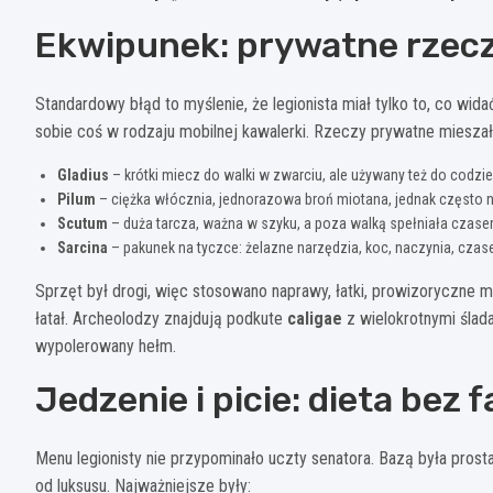
Ekwipunek: prywatne rzeczy
Standardowy błąd to myślenie, że legionista miał tylko to, co wi
sobie coś w rodzaju mobilnej kawalerki. Rzeczy prywatne miesza
Gladius
– krótki miecz do walki w zwarciu, ale używany też do codzien
Pilum
– ciężka włócznia, jednorazowa broń miotana, jednak często n
Scutum
– duża tarcza, ważna w szyku, a poza walką spełniała czase
Sarcina
– pakunek na tyczce: żelazne narzędzia, koc, naczynia, czasem
Sprzęt był drogi, więc stosowano naprawy, łatki, prowizoryczne m
łatał. Archeolodzy znajdują podkute
caligae
z wielokrotnymi ślada
wypolerowany hełm.
Jedzenie i picie: dieta bez
Menu legionisty nie przypominało uczty senatora. Bazą była prosta
od luksusu. Najważniejsze były: