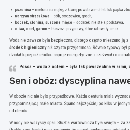
pszenica
– mielona na mąkę, z której powstawał chleb lub papka zb
warzywa strączkowe
– bób, soczewica, groch,
boczek, słonina, suszone mięso
– dodatek, nie stała podstawa,
oliwa, ocet, garum
– tłuszcz i przyprawy, które ratowały smak.
Woda nie zawsze była bezpieczna, dlatego często mieszano ją z
środek higieniczny
niż czysta przyjemność. Równie typowy był
działał lepiej niż słodkie napoje energetyczne: orzeźwiał i mini
Posca – woda z octem – była tak powszechna w armii, ż
Sen i obóz: dyscyplina naw
W obozie nic nie było przypadkowe. Każda centuria miała wyznacz
przypominającą małe miasto. Spano najczęściej po kilku w jednym 
od chłodu.
W nocy nie wszyscy spali. Służba wartownicza była święta – za za
(trąbki, rogi, hasła) miał zapewnić, że nawet zaskoczony oddział 