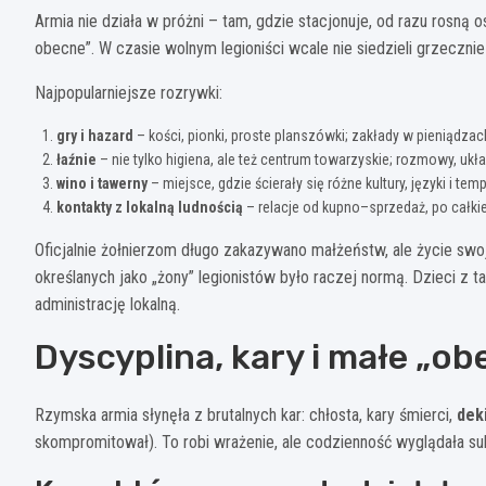
Armia nie działa w próżni – tam, gdzie stacjonuje, od razu rosną os
obecne”. W czasie wolnym legioniści wcale nie siedzieli grzeczni
Najpopularniejsze rozrywki:
gry i hazard
– kości, pionki, proste planszówki; zakłady w pieniądzac
łaźnie
– nie tylko higiena, ale też centrum towarzyskie; rozmowy, układ
wino i tawerny
– miejsce, gdzie ścierały się różne kultury, języki i te
kontakty z lokalną ludnością
– relacje od kupno–sprzedaż, po całkie
Oficjalnie żołnierzom długo zakazywano małżeństw, ale życie swoj
określanych jako „żony” legionistów było raczej normą. Dzieci z 
administrację lokalną.
Dyscyplina, kary i małe „ob
Rzymska armia słynęła z brutalnych kar: chłosta, kary śmierci,
dek
skompromitował). To robi wrażenie, ale codzienność wyglądała sub