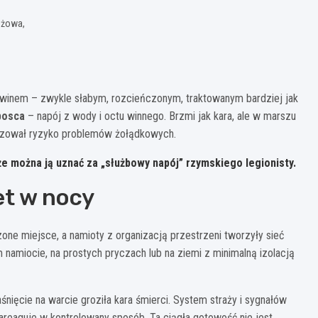
ożowa,
 winem – zwykle słabym, rozcieńczonym, traktowanym bardziej jak
posca
– napój z wody i octu winnego. Brzmi jak kara, ale w marszu
malizował ryzyko problemów żołądkowych.
e można ją uznać za „służbowy napój” rzymskiego legionisty.
et w nocy
one miejsce, a namioty z organizacją przestrzeni tworzyły sieć
namiocie, na prostych pryczach lub na ziemi z minimalną izolacją
śnięcie na warcie groziła kara śmierci. System straży i sygnałów
zareaguje w kontrolowany sposób. Ta ciągła gotowość nie jest