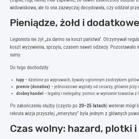
widowiskowa, ale to ona zazwyczaj decydowała, czy oddział prze
Pieniądze, żołd i dodatkowe
Legionista nie żył „za darmo na koszt państwa”. Otrzymywał regul
koszt wyżywienia, sprzętu, czasem nawet odzieży. Pozostawało mn
sumy.
Do tego dochodziły:
łupy
– dzielone po wyprawach, bywały ogromnym zastrzykiem gotów
premie (donativa)
– jednorazowe wypłaty od cesarzy, głównie przy
drobny handel
– legalny i nielegalny: pomoc w wymianie towarów z l
Po zakończeniu służby (często po
20–25 latach
) weteran mógł l
rekruta wizja przyszłej „emerytury” była jednym z głównych pow
Czas wolny: hazard, plotki 