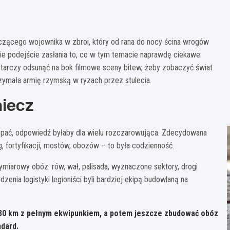
lczącego wojownika w zbroi, który od rana do nocy ścina wrogów
e podejście zasłania to, co w tym temacie naprawdę ciekawe:
starczy odsunąć na bok filmowe sceny bitew, żeby zobaczyć świat
trzymała armię rzymską w ryzach przez stulecia.
miecz
 kopać, odpowiedź byłaby dla wielu rozczarowująca. Zdecydowana
, fortyfikacji, mostów, obozów – to była codzienność.
miarowy obóz: rów, wał, palisada, wyznaczone sektory, drogi
enia logistyki legioniści byli bardziej ekipą budowlaną na
30 km
z pełnym ekwipunkiem, a potem jeszcze zbudować obóz
ndard.