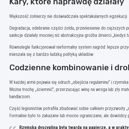
Kary, które naprawdę działały
Większość żołnierzy nie doświadczała spektakularnych egzekucji.
Degradacja, odebranie części żołdu, przeniesienie do cięższych p
sankcje działały mocniej niż abstrakcyjna groźba śmierci „kiedyś 
Równolegle funkcjonował nieformalny system nagród: lepsze przydz
mieszała się z bardzo ludzką polityką układów.
Codzienne kombinowanie i dro
W każdej armii pojawia się odruch „obejścia regulaminu” i rzymska
Można trochę „ściemnić”, przerzucając winę na wroga lub zły mate
handlarzom.
Część legionistów potrafiła zbudować sobie całkiem przyzwoity „
Formalnie było to zakazane lub mocno ograniczane, ale dowódcy 
Rzymska dyscyplina była twarda na papierze, a w praktyc