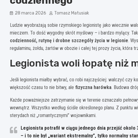
codziennego
28 marca 2026
Tomasz Matusiak
Ludzie wyobrażają sobie rzymskiego legionistę jako wiecznie wa
mieczem. To dość wygodny skrót myślowy – i bardzo mylący. Taki
codzienność, rutynę i drobne szczegóły życia w legionie
. Wy
regulaminu, żołdu, żartów w obozie i całej tej prozy życia, która 
Legionista woli łopatę niż 
Jeśli legionista miałby wybrać, co robi najczęściej: walczyć czy
większość czasu to nie bitwy, ale
fizyczna harówka
. Budowa dróg
Każde poważniejsze zatrzymanie się w terenie oznaczało pełnowy
wewnątrz. Wszystko według ściśle określonego planu. Z punktu widz
sterydach niż „romantycznymi” wojownikami.
Legionista potrafił w ciągu jednego dnia przejść około
– i to nie był „wariant ekstremalny”, tylko normalny sta