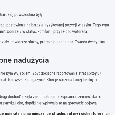
 Bardziej powszechne były:
rac, postawienie na bardziej ryzykownej pozycji w szyku. Tego typu
tam”. Uderzały w status, komfort i przyszłość weterana.
iały, łatwiejsze służby, protekcja centuriona. Twarda dyscyplina
bne nadużycia
 nie była wyjątkiem. Zbyt dokładne raportowanie strat sprzętu?
riał. Nadwyżki z magazynu? Ktoś je sprzeda taniej lokalnym
drugi dochód” dzięki znajomościom z kupcami i rzemieślnikami.
przymykali oko, dopóki nie wpływało to na gotowość bojową.
e opierała się na mieszance strachu, rutyny i cichej tolerancji