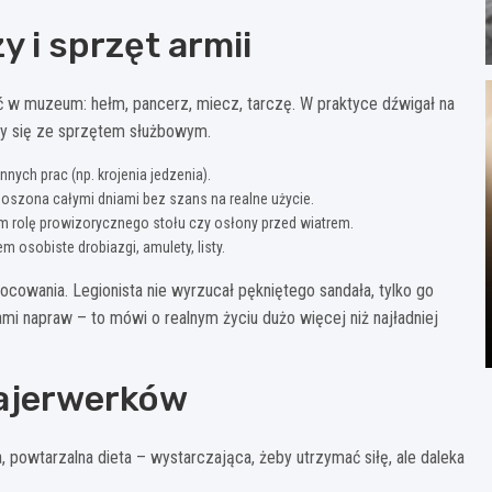
 i sprzęt armii
dać w muzeum: hełm, pancerz, miecz, tarczę. W praktyce dźwigał na
ły się ze sprzętem służbowym.
nych prac (np. krojenia jedzenia).
oszona całymi dniami bez szans na realne użycie.
m rolę prowizorycznego stołu czy osłony przed wiatrem.
 osobiste drobiazgi, amulety, listy.
ocowania. Legionista nie wyrzucał pękniętego sandała, tylko go
mi napraw – to mówi o realnym życiu dużo więcej niż najładniej
 fajerwerków
, powtarzalna dieta – wystarczająca, żeby utrzymać siłę, ale daleka