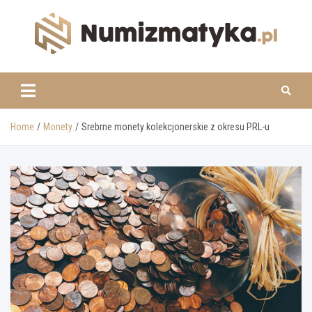
Skip
to
content
www.numizmatyka.pl
Home
Monety
Srebrne monety kolekcjonerskie z okresu PRL-u