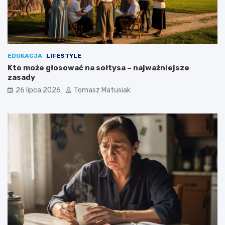
?
EDUKACJA
LIFESTYLE
Kto może głosować na sołtysa – najważniejsze
zasady
26 lipca 2026
Tomasz Matusiak