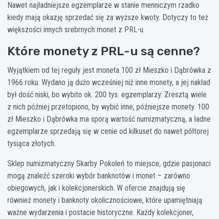
Nawet najładniejsze egzemplarze w stanie menniczym rzadko
kiedy mają okazję sprzedać się za wyższe kwoty. Dotyczy to też
większości innych srebrnych monet z PRL-u.
Które monety z PRL-u są cenne?
Wyjątkiem od tej reguły jest moneta 100 zł Mieszko i Dąbrówka z
1966 roku. Wydano ją dużo wcześniej niż inne monety, a jej nakład
był dość niski, bo wybito ok. 200 tys. egzemplarzy. Zresztą wiele
z nich później przetopiono, by wybić inne, późniejsze monety. 100
zł Mieszko i Dąbrówka ma sporą wartość numizmatyczną, a ładne
egzemplarze sprzedają się w cenie od kilkuset do nawet półtorej
tysiąca złotych.
Sklep numizmatyczny Skarby Pokoleń to miejsce, gdzie pasjonaci
mogą znaleźć szeroki wybór banknotów i monet – zarówno
obiegowych, jak i kolekcjonerskich. W ofercie znajdują się
również monety i banknoty okolicznościowe, które upamiętniają
ważne wydarzenia i postacie historyczne. Każdy kolekcjoner,