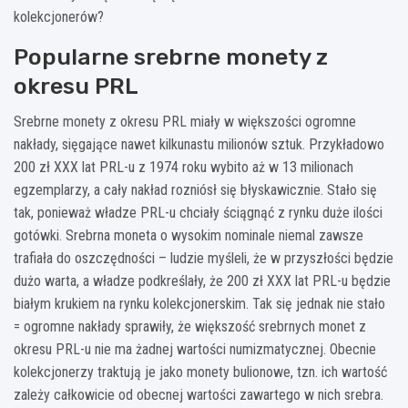
kolekcjonerów?
Popularne srebrne monety z
okresu PRL
Srebrne monety z okresu PRL miały w większości ogromne
nakłady, sięgające nawet kilkunastu milionów sztuk. Przykładowo
200 zł XXX lat PRL-u z 1974 roku wybito aż w 13 milionach
egzemplarzy, a cały nakład rozniósł się błyskawicznie. Stało się
tak, ponieważ władze PRL-u chciały ściągnąć z rynku duże ilości
gotówki. Srebrna moneta o wysokim nominale niemal zawsze
trafiała do oszczędności – ludzie myśleli, że w przyszłości będzie
dużo warta, a władze podkreślały, że 200 zł XXX lat PRL-u będzie
białym krukiem na rynku kolekcjonerskim. Tak się jednak nie stało
= ogromne nakłady sprawiły, że większość srebrnych monet z
okresu PRL-u nie ma żadnej wartości numizmatycznej. Obecnie
kolekcjonerzy traktują je jako monety bulionowe, tzn. ich wartość
zależy całkowicie od obecnej wartości zawartego w nich srebra.