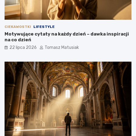
CIEKAWOSTKI
LIFESTYLE
Motywujące cytaty na każdy dzień – dawka inspiracji
na co dzień
22 lipca 2026
Tomasz Matusiak