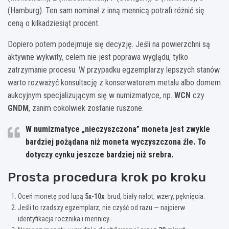
(Hamburg). Ten sam nominał z inną mennicą potrafi różnić się
ceną o kilkadziesiąt procent.
Dopiero potem podejmuje się decyzję. Jeśli na powierzchni są
aktywne wykwity, celem nie jest poprawa wyglądu, tylko
zatrzymanie procesu. W przypadku egzemplarzy lepszych stanów
warto rozważyć konsultację z konserwatorem metalu albo domem
aukcyjnym specjalizującym się w numizmatyce, np.
WCN
czy
GNDM
, zanim cokolwiek zostanie ruszone.
W numizmatyce „nieczyszczona” moneta jest zwykle
bardziej pożądana niż moneta wyczyszczona źle. To
dotyczy cynku jeszcze bardziej niż srebra.
Prosta procedura krok po kroku
Oceń monetę pod lupą
5x-10x
: brud, biały nalot, wżery, pęknięcia.
Jeśli to rzadszy egzemplarz, nie czyść od razu — najpierw
identyfikacja rocznika i mennicy.