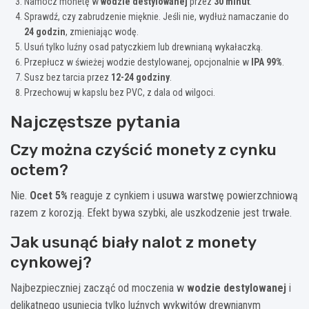
Namocz monetę w
wodzie destylowanej
przez
30 minut
.
Sprawdź, czy zabrudzenie mięknie. Jeśli nie, wydłuż namaczanie do
24 godzin
, zmieniając wodę.
Usuń tylko luźny osad patyczkiem lub drewnianą wykałaczką.
Przepłucz w świeżej wodzie destylowanej, opcjonalnie w
IPA 99%
.
Susz bez tarcia przez
12-24 godziny
.
Przechowuj w kapslu bez PVC, z dala od wilgoci.
Najczęstsze pytania
Czy można czyścić monety z cynku
octem?
Nie.
Ocet 5%
reaguje z cynkiem i usuwa warstwę powierzchniową
razem z korozją. Efekt bywa szybki, ale uszkodzenie jest trwałe.
Jak usunąć biały nalot z monety
cynkowej?
Najbezpieczniej zacząć od moczenia w
wodzie destylowanej
i
delikatnego usunięcia tylko luźnych wykwitów drewnianym