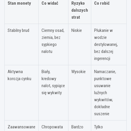
Stan monety
Co widać
Ryzyko
Co robić
dalszych
strat
Stabilny brud
Ciemny osad,
Niskie
Płukanie w
ziemia, bez
wodzie
sypkiego
destylowanej,
nalotu
bez dalszej
ingerencji
Aktywna
Biały,
Wysokie
Namaczanie,
korozja cynku
kredowy
punktowe
nalot, sypiące
usuwanie
się wykwity
luźnych
wykwitów,
dokładne
suszenie
Zaawansowane
Chropowata
Bardzo
Tylko