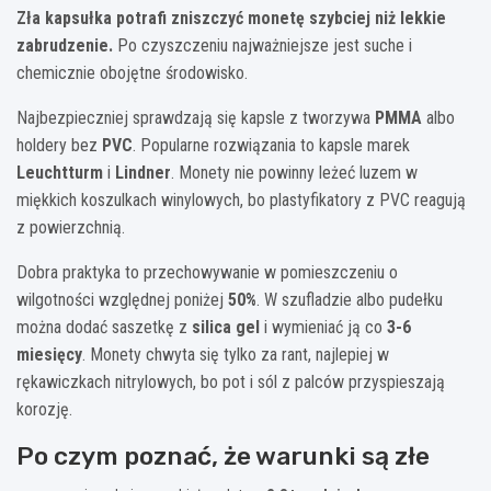
Zła kapsułka potrafi zniszczyć monetę szybciej niż lekkie
zabrudzenie.
Po czyszczeniu najważniejsze jest suche i
chemicznie obojętne środowisko.
Najbezpieczniej sprawdzają się kapsle z tworzywa
PMMA
albo
holdery bez
PVC
. Popularne rozwiązania to kapsle marek
Leuchtturm
i
Lindner
. Monety nie powinny leżeć luzem w
miękkich koszulkach winylowych, bo plastyfikatory z PVC reagują
z powierzchnią.
Dobra praktyka to przechowywanie w pomieszczeniu o
wilgotności względnej poniżej
50%
. W szufladzie albo pudełku
można dodać saszetkę z
silica gel
i wymieniać ją co
3-6
miesięcy
. Monety chwyta się tylko za rant, najlepiej w
rękawiczkach nitrylowych, bo pot i sól z palców przyspieszają
korozję.
Po czym poznać, że warunki są złe