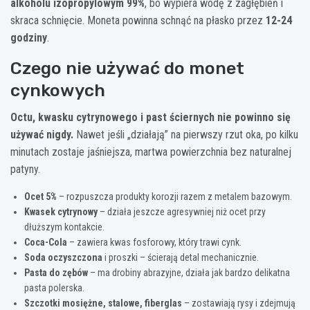
alkoholu izopropylowym 99%
, bo wypiera wodę z zagłębień i
skraca schnięcie. Moneta powinna schnąć na płasko przez
12-24
godziny
.
Czego nie używać do monet
cynkowych
Octu, kwasku cytrynowego i past ściernych nie powinno się
używać nigdy.
Nawet jeśli „działają” na pierwszy rzut oka, po kilku
minutach zostaje jaśniejsza, martwa powierzchnia bez naturalnej
patyny.
Ocet 5%
– rozpuszcza produkty korozji razem z metalem bazowym.
Kwasek cytrynowy
– działa jeszcze agresywniej niż ocet przy
dłuższym kontakcie.
Coca-Cola
– zawiera kwas fosforowy, który trawi cynk.
Soda oczyszczona
i proszki – ścierają detal mechanicznie.
Pasta do zębów
– ma drobiny abrazyjne, działa jak bardzo delikatna
pasta polerska.
Szczotki mosiężne, stalowe, fiberglas
– zostawiają rysy i zdejmują