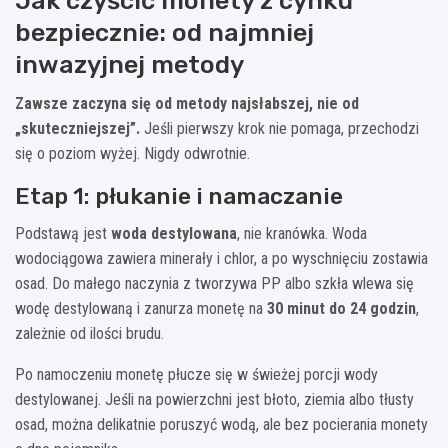
Jak czyścić monety z cynku
bezpiecznie: od najmniej
inwazyjnej metody
Zawsze zaczyna się od metody najsłabszej, nie od
„skuteczniejszej”.
Jeśli pierwszy krok nie pomaga, przechodzi
się o poziom wyżej. Nigdy odwrotnie.
Etap 1: płukanie i namaczanie
Podstawą jest
woda destylowana
, nie kranówka. Woda
wodociągowa zawiera minerały i chlor, a po wyschnięciu zostawia
osad. Do małego naczynia z tworzywa PP albo szkła wlewa się
wodę destylowaną i zanurza monetę na
30 minut do 24 godzin
,
zależnie od ilości brudu.
Po namoczeniu monetę płucze się w świeżej porcji wody
destylowanej. Jeśli na powierzchni jest błoto, ziemia albo tłusty
osad, można delikatnie poruszyć wodą, ale bez pocierania monety