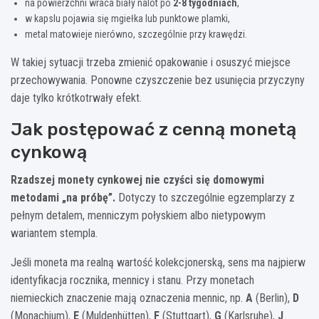
na powierzchni wraca biały nalot po
2-8 tygodniach
,
w kapslu pojawia się mgiełka lub punktowe plamki,
metal matowieje nierówno, szczególnie przy krawędzi.
W takiej sytuacji trzeba zmienić opakowanie i osuszyć miejsce
przechowywania. Ponowne czyszczenie bez usunięcia przyczyny
daje tylko krótkotrwały efekt.
Jak postępować z cenną monetą
cynkową
Rzadszej monety cynkowej nie czyści się domowymi
metodami „na próbę”.
Dotyczy to szczególnie egzemplarzy z
pełnym detalem, menniczym połyskiem albo nietypowym
wariantem stempla.
Jeśli moneta ma realną wartość kolekcjonerską, sens ma najpierw
identyfikacja rocznika, mennicy i stanu. Przy monetach
niemieckich znaczenie mają oznaczenia mennic, np.
A
(Berlin),
D
(Monachium),
E
(Muldenhütten),
F
(Stuttgart),
G
(Karlsruhe),
J