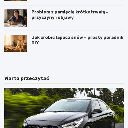
Problem z pamięcią krótkotrwałą –
przyczyny i objawy
Jak zrobić łapacz snów – prosty poradnik
DIY
J
W
a
y
k
r
i
o
e
b
Warto przeczytać
p
y
o
m
l
e
s
n
k
n
i
i
e
c
s
z
t
e
a
–