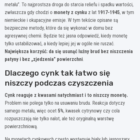
metalu”. To najprostsza droga do starcia reliefu i spadku wartości,
zwłaszcza gdy chodzi o
monety z cynku
z lat
1917-1945
, w tym
niemieckie i okupacyjne emisje. W tym tekście opisane są
bezpieczne metody, które da się wykonać w domu bez
agresywnej chemii. Będzie też jasna odpowiedź, kiedy monetę
tylko ustabilizować, a kiedy lepiej jej w ogóle nie ruszać.
Największa korzyść: da się usunąć luźny brud bez niszczenia
patyny i bez „zjedzenia” powierzchni
.
Dlaczego cynk tak łatwo się
niszczy podczas czyszczenia
Cynk reaguje z kwasami natychmiast i to niszczy monetę.
Problem nie polega tylko na usuwaniu brudu. Reakcja dotyczy
samego metalu, więc ocet
5%
, kwasek cytrynowy czy cola
rozpuszczają nie tylko nalot, ale też oryginalną warstwę
powierzchniową.
Na monetach cynkowych często występuje biały lub jasnoszary