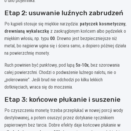
o dno pojemnika.
Etap 2: usuwanie luźnych zabrudzeń
Po kąpieli stosuje się miękkie narzędzia:
patyczek kosmetyczny
,
drewnianą wykałaczkę
z zaokrąglonym końcem albo pędzelek o
miękkim włosiu, np. typu
00
. Drewno jest bezpieczniejsze niż
metal, bo najpierw ugina się i ściera samo, a dopiero później działa
na powierzchnię monety.
Ruch powinien być punktowy, pod lupą
5x-10x
, bez szorowania
całej powierzchni. Chodzi o podważenie luźnego nalotu, nie o
„polerowanie”. Jeśli brud nie odchodzi po kilku lekkich
dotknięciach, wraca się do moczenia.
Etap 3: końcowe płukanie i suszenie
Po czyszczeniu monetę trzeba przepłukać w nowej porcji wody
destylowanej, a potem osuszyć przez dotykanie ręcznikiem
papierowym bez tarcia. Dobre efekty daje końcowe płukanie w