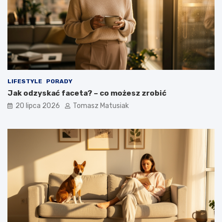
LIFESTYLE
PORADY
Jak odzyskać faceta? – co możesz zrobić
20 lipca 2026
Tomasz Matusiak