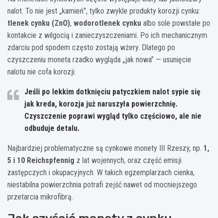
nalot. To nie jest „kamień”, tylko zwykle produkty korozji cynku:
tlenek cynku (ZnO)
,
wodorotlenek cynku
albo sole powstałe po
kontakcie z wilgocią i zanieczyszczeniami. Po ich mechanicznym
zdarciu pod spodem często zostają wżery. Dlatego po
czyszczeniu moneta rzadko wygląda „jak nowa” — usunięcie
nalotu nie cofa korozji.
Jeśli po lekkim dotknięciu patyczkiem nalot sypie się
jak kreda, korozja już naruszyła powierzchnię.
Czyszczenie poprawi wygląd tylko częściowo, ale nie
odbuduje detalu.
Najbardziej problematyczne są cynkowe monety III Rzeszy, np.
1,
5 i 10 Reichspfennig
z lat wojennych, oraz część emisji
zastępczych i okupacyjnych. W takich egzemplarzach cienka,
niestabilna powierzchnia potrafi zejść nawet od mocniejszego
przetarcia mikrofibrą.