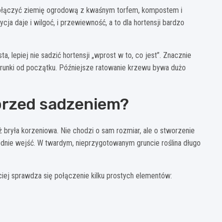
połączyć ziemię ogrodową z kwaśnym torfem, kompostem i
ja daje i wilgoć, i przewiewność, a to dla hortensji bardzo
ta, lepiej nie sadzić hortensji „wprost w to, co jest”. Znacznie
arunki od początku. Późniejsze ratowanie krzewu bywa dużo
przed sadzeniem?
 bryła korzeniowa. Nie chodzi o sam rozmiar, ale o stworzenie
odnie wejść. W twardym, nieprzygotowanym gruncie roślina długo
ciej sprawdza się połączenie kilku prostych elementów: