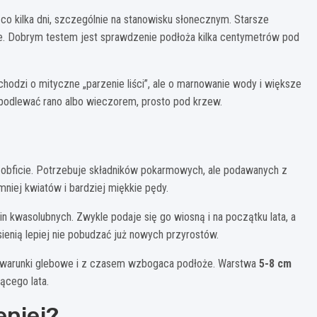
 kilka dni, szczególnie na stanowisku słonecznym. Starsze
nie. Dobrym testem jest sprawdzenie podłoża kilka centymetrów pod
chodzi o mityczne „parzenie liści”, ale o marnowanie wody i większe
j podlewać rano albo wieczorem, prosto pod krzew.
 i obficie. Potrzebuje składników pokarmowych, ale podawanych z
niej kwiatów i bardziej miękkie pędy.
n kwasolubnych. Zwykle podaje się go wiosną i na początku lata, a
sienią lepiej nie pobudzać już nowych przyrostów.
ia warunki glebowe i z czasem wzbogaca podłoże. Warstwa
5-8 cm
ącego lata.
epiej?