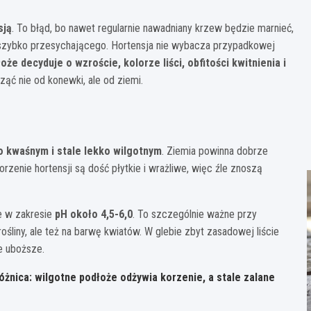
sją
. To błąd, bo nawet regularnie nawadniany krzew będzie marnieć,
o szybko przesychającego. Hortensja nie wybacza przypadkowej
że decyduje o wzroście, kolorze liści, obfitości kwitnienia i
ąć nie od konewki, ale od ziemi.
?
o kwaśnym i stale lekko wilgotnym
. Ziemia powinna dobrze
rzenie hortensji są dość płytkie i wrażliwe, więc źle znoszą
le w zakresie
pH około 4,5-6,0
. To szczególnie ważne przy
śliny, ale też na barwę kwiatów. W glebie zbyt zasadowej liście
ie uboższe.
różnica: wilgotne podłoże odżywia korzenie, a stale zalane