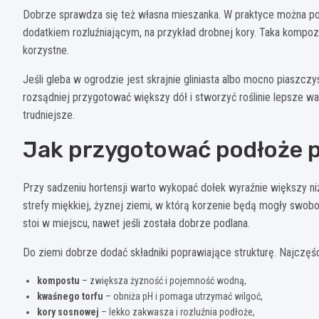
Dobrze sprawdza się też własna mieszanka. W praktyce można 
dodatkiem rozluźniającym, na przykład drobnej kory. Taka kompozyc
korzystne.
Jeśli gleba w ogrodzie jest skrajnie gliniasta albo mocno piaszczys
rozsądniej przygotować większy dół i stworzyć roślinie lepsze w
trudniejsze.
Jak przygotować podłoże 
Przy sadzeniu hortensji warto wykopać dołek wyraźnie większy niż
strefy miękkiej, żyznej ziemi, w którą korzenie będą mogły swob
stoi w miejscu, nawet jeśli została dobrze podlana.
Do ziemi dobrze dodać składniki poprawiające strukturę. Najczęś
kompostu
– zwiększa żyzność i pojemność wodną,
kwaśnego torfu
– obniża pH i pomaga utrzymać wilgoć,
kory sosnowej
– lekko zakwasza i rozluźnia podłoże,