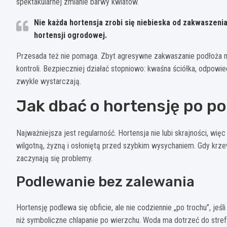
spektakularnej zmianie barwy kwiatów.
Nie każda hortensja zrobi się niebieska od zakwaszeni
hortensji ogrodowej.
Przesada też nie pomaga. Zbyt agresywne zakwaszanie podłoża moż
kontroli. Bezpieczniej działać stopniowo: kwaśna ściółka, odpowi
zwykle wystarczają.
Jak dbać o hortensję po p
Najważniejsza jest regularność. Hortensja nie lubi skrajności, wi
wilgotną, żyzną i osłoniętą przed szybkim wysychaniem. Gdy krzew 
zaczynają się problemy.
Podlewanie bez zalewania
Hortensję podlewa się obficie, ale nie codziennie „po trochu”, jeś
niż symboliczne chlapanie po wierzchu. Woda ma dotrzeć do strefy