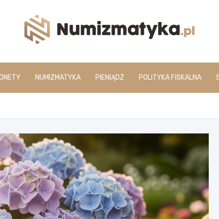
www.numizmatyka.pl
ONETY
NUMIZMATYKA
PIENIĄDZ
POLITYKA FISKALNA