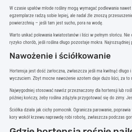
W czasie upałów młode rośliny mogą wymagać podlewania nawet co
egzemplarze radzą sobie lepiej, ale nadal źle znoszą przesusze
powierzchnią – jeśli tam jest sucho, pora na wodę.
Warto unikać polewania kwiatostanów i liści w pełnym słońcu. Nie 
ryzyko chorób, jeśli roślina długo pozostaje mokra. Najrozsądnie
Nawożenie i ściółkowanie
Hortensja jest dość żarłoczna, zwłaszcza jeśli ma kwitnąć długo
wyczuciem. Zbyt mocne nawożenie azotem daje dużo liści, za to m
Najwygodniej stosować nawóz przeznaczony dla hortensji lub rośli
później kończy, żeby roślina zdążyła przygotować się do zimy. Je
Ściółka działa jak cichy pomocnik. Ogranicza parowanie, popraw
kory wokół krzewu naprawdę robi robotę, zwłaszcza podczas gor
Gdzie hortensja rośnie najl