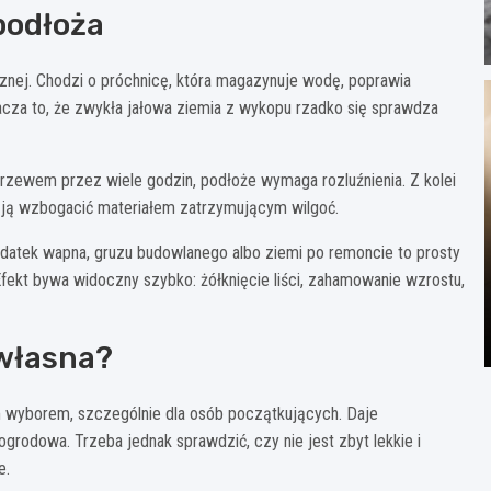
podłoża
cznej. Chodzi o próchnicę, która magazynuje wodę, poprawia
acza to, że zwykła jałowa ziemia z wykopu rzadko się sprawdza
krzewem przez wiele godzin, podłoże wymaga rozluźnienia. Z kolei
eba ją wzbogacić materiałem zatrzymującym wilgoć.
odatek wapna, gruzu budowlanego albo ziemi po remoncie to prosty
ekt bywa widoczny szybko: żółknięcie liści, zahamowanie wzrostu,
własna?
 wyborem, szczególnie dla osób początkujących. Daje
grodowa. Trzeba jednak sprawdzić, czy nie jest zbyt lekkie i
e.