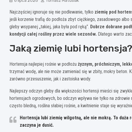
6 lipca 2026
Tomasz Matusiak
Najczęściej ignoruje się nie podlewanie, tylko
ziemię pod horten
jeśli korzenie trafią do podłoża zbyt ciężkiego, zasadowego alb
gleby wsypanej „takiej, jaka była pod ręką”.
Dobrze dobrane podło
kondycji całej rośliny przez wiele sezonów.
Dlatego warto zacz
Jaką ziemię lubi hortensja
Hortensja najlepiej rośnie w podłożu
żyznym, próchniczym, lekk
trzymać wodę, ale nie może zamieniać się w zbity, mokry beton. Ko
zarówno przesuszenie, jak i zastoiska wody.
Najlepszy odczyn gleby dla większości hortensji mieści się zwyk
hortensjach ogrodowych, bo odczyn wpływa nie tylko na zdrowie ro
często bledną, roślina słabiej rośnie, a kwitnienie staje się wyraźn
Hortensja lubi ziemię wilgotną, ale nie mokrą. To duża 
zaczyna je dusić.