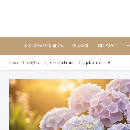
Skip
to
content
HISTORIA PIENIĄDZA
KRUSZCE
LIFESTYLE
M
Home
Lifestyle
Jaką ziemię lubi hortensja i jak o nią dbać?