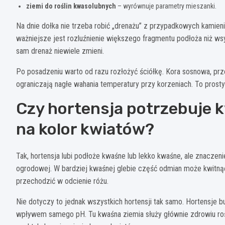
ziemi do roślin kwasolubnych
– wyrównuje parametry mieszanki.
Na dnie dołka nie trzeba robić „drenażu” z przypadkowych kamieni, 
ważniejsze jest rozluźnienie większego fragmentu podłoża niż ws
sam drenaż niewiele zmieni.
Po posadzeniu warto od razu rozłożyć ściółkę. Kora sosnowa, prz
ograniczają nagłe wahania temperatury przy korzeniach. To prosty
Czy hortensja potrzebuje k
na kolor kwiatów?
Tak, hortensja lubi podłoże kwaśne lub lekko kwaśne, ale znaczeni
ogrodowej. W bardziej kwaśnej glebie część odmian może kwitnąć 
przechodzić w odcienie różu.
Nie dotyczy to jednak wszystkich hortensji tak samo. Hortensje bu
wpływem samego pH. Tu kwaśna ziemia służy głównie zdrowiu rośl