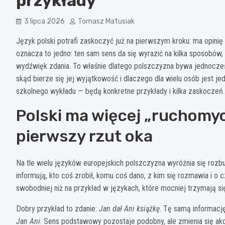
przykłady
3 lipca 2026
Tomasz Matusiak
Język polski potrafi zaskoczyć już na pierwszym kroku: ma opinię 
oznacza to jedno: ten sam sens da się wyrazić na kilka sposobów,
wydźwięk zdania. To właśnie dlatego polszczyzna bywa jednocześni
skąd bierze się jej wyjątkowość i dlaczego dla wielu osób jest j
szkolnego wykładu — będą konkretne przykłady i kilka zaskoczeń.
Polski ma więcej „ruchomych
pierwszy rzut oka
Na tle wielu języków europejskich polszczyzna wyróżnia się rozb
informują, kto coś zrobił, komu coś dano, z kim się rozmawia i 
swobodniej niż na przykład w językach, które mocniej trzymają si
Dobry przykład to zdanie:
Jan dał Ani książkę
. Tę samą informacj
Jan Ani
. Sens podstawowy pozostaje podobny, ale zmienia się akce