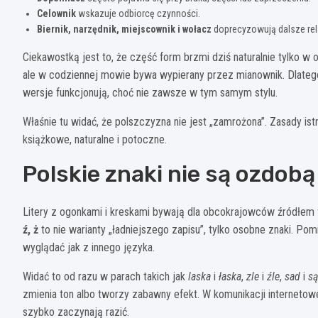
Celownik
wskazuje odbiorcę czynności.
Biernik, narzędnik, miejscownik i wołacz
doprecyzowują dalsze rel
Ciekawostką jest to, że część form brzmi dziś naturalnie tylko w 
ale w codziennej mowie bywa wypierany przez mianownik. Dlate
wersje funkcjonują, choć nie zawsze w tym samym stylu.
Właśnie tu widać, że polszczyzna nie jest „zamrożona”. Zasady ist
książkowe, naturalne i potoczne.
Polskie znaki nie są ozdob
Litery z ogonkami i kreskami bywają dla obcokrajowców źródłem fr
ź, ż
to nie warianty „ładniejszego zapisu”, tylko osobne znaki. Pom
wyglądać jak z innego języka.
Widać to od razu w parach takich jak
laska
i
łaska
,
zle
i
źle
,
sad
i
s
zmienia ton albo tworzy zabawny efekt. W komunikacji internetow
szybko zaczynają razić.