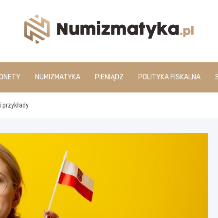
www.numizmatyka.pl
ONETY
NUMIZMATYKA
PIENIĄDZ
POLITYKA FISKALNA
i przykłady