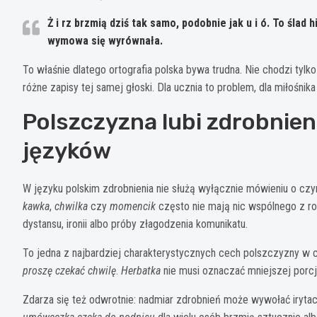
Ż
i
rz
brzmią dziś tak samo, podobnie jak
u
i
ó
. To ślad 
wymowa się wyrównała.
To właśnie dlatego ortografia polska bywa trudna. Nie chodzi tylk
różne zapisy tej samej głoski. Dla ucznia to problem, dla miłośnik
Polszczyzna lubi zdrobnieni
języków
W języku polskim zdrobnienia nie służą wyłącznie mówieniu o 
kawka
,
chwilka
czy
momencik
często nie mają nic wspólnego z ro
dystansu, ironii albo próby złagodzenia komunikatu.
To jedna z najbardziej charakterystycznych cech polszczyzny w 
proszę czekać chwilę
.
Herbatka
nie musi oznaczać mniejszej porcj
Zdarza się też odwrotnie: nadmiar zdrobnień może wywołać iryta