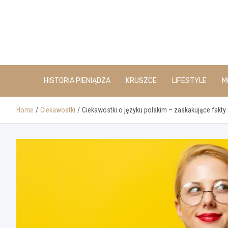
Skip
to
content
HISTORIA PIENIĄDZA
KRUSZCE
LIFESTYLE
M
Home
Ciekawostki
Ciekawostki o języku polskim – zaskakujące fakty 