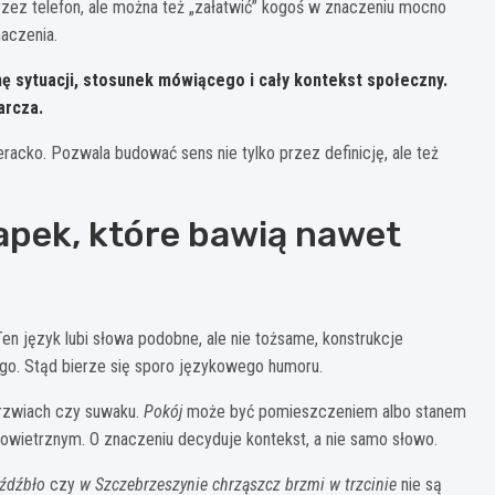
rzez telefon, ale można też „załatwić” kogoś w znaczeniu mocno
aczenia.
enę sytuacji, stosunek mówiącego i cały kontekst społeczny.
arcza.
eracko. Pozwala budować sens nie tylko przez definicję, ale też
łapek, które bawią nawet
en język lubi słowa podobne, ale nie tożsame, konstrukcje
go. Stąd bierze się sporo językowego humoru.
rzwiach czy suwaku.
Pokój
może być pomieszczeniem albo stanem
powietrznym. O znaczeniu decyduje kontekst, a nie samo słowo.
źdźbło
czy
w Szczebrzeszynie chrząszcz brzmi w trzcinie
nie są