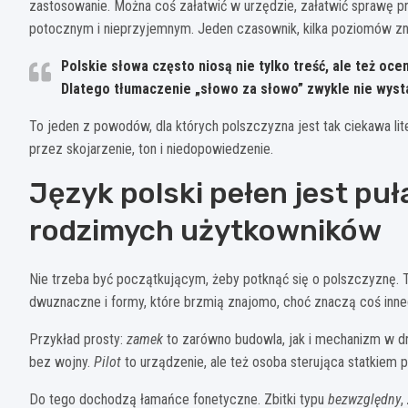
zastosowanie. Można coś załatwić w urzędzie, załatwić sprawę p
potocznym i nieprzyjemnym. Jeden czasownik, kilka poziomów zn
Polskie słowa często niosą nie tylko treść, ale też oc
Dlatego tłumaczenie „słowo za słowo” zwykle nie wyst
To jeden z powodów, dla których polszczyzna jest tak ciekawa lit
przez skojarzenie, ton i niedopowiedzenie.
Język polski pełen jest pu
rodzimych użytkowników
Nie trzeba być początkującym, żeby potknąć się o polszczyznę. T
dwuznaczne i formy, które brzmią znajomo, choć znaczą coś inne
Przykład prosty:
zamek
to zarówno budowla, jak i mechanizm w d
bez wojny.
Pilot
to urządzenie, ale też osoba sterująca statkiem 
Do tego dochodzą łamańce fonetyczne. Zbitki typu
bezwzględny
,