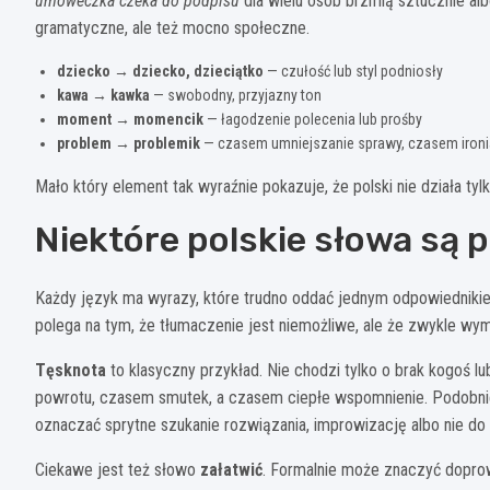
umóweczka czeka do podpisu
dla wielu osób brzmią sztucznie albo
gramatyczne, ale też mocno społeczne.
dziecko → dziecko, dzieciątko
— czułość lub styl podniosły
kawa → kawka
— swobodny, przyjazny ton
moment → momencik
— łagodzenie polecenia lub prośby
problem → problemik
— czasem umniejszanie sprawy, czasem ironi
Mało który element tak wyraźnie pokazuje, że polski nie działa tyl
Niektóre polskie słowa są 
Każdy język ma wyrazy, które trudno oddać jednym odpowiednikie
polega na tym, że tłumaczenie jest niemożliwe, ale że zwykle w
Tęsknota
to klasyczny przykład. Nie chodzi tylko o brak kogoś l
powrotu, czasem smutek, a czasem ciepłe wspomnienie. Podobni
oznaczać sprytne szukanie rozwiązania, improwizację albo nie d
Ciekawe jest też słowo
załatwić
. Formalnie może znaczyć dopro