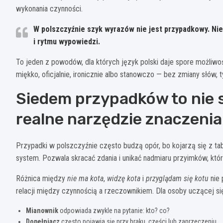
wykonania czynności.
W polszczyźnie szyk wyrazów nie jest przypadkowy. Nie 
i rytmu wypowiedzi.
To jeden z powodów, dla których język polski daje spore możliw
miękko, oficjalnie, ironicznie albo stanowczo — bez zmiany słów, t
Siedem przypadków to nie s
realne narzędzie znaczenia
Przypadki w polszczyźnie często budzą opór, bo kojarzą się z ta
system. Pozwala skracać zdania i unikać nadmiaru przyimków, któ
Różnica między
nie ma kota
,
widzę kota
i
przyglądam się kotu
nie 
relacji między czynnością a rzeczownikiem. Dla osoby uczącej si
Mianownik
odpowiada zwykle na pytanie: kto? co?
Dopełniacz
często pojawia się przy braku, części lub zaprzeczeniu.