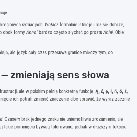
acje.
określonych sytuacjach.
Wołacz
formalnie istnieje i ma się dobrze,
go obok formy
Anno!
bardzo często słychać po prostu
Ania!
. Obie
nieją, ale język cały czas przesuwa granice między tym, co
ą — zmieniają sens słowa
ustracji, ale w polskim pełnią konkretną funkcję.
Ą, ć, ę, ł, ń, ó, ś,
inięcie ich potrafi zmienić znaczenie albo sprawić, że wyraz zacznie
ąd
. Czasem brak jednego znaku nie uniemożliwia zrozumienia, ale
ej takie pominięcia bywają tolerowane, jednak w dłuższym tekście