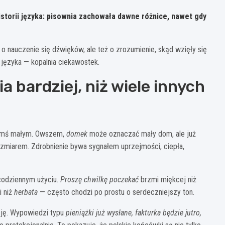
historii języka: pisownia zachowała dawne różnice, nawet gdy
o o nauczenie się dźwięków, ale też o zrozumienie, skąd wzięły się
a języka — kopalnia ciekawostek.
a bardziej, niż wiele innych
czymś małym. Owszem,
domek
może oznaczać mały dom, ale już
zmiarem. Zdrobnienie bywa sygnałem uprzejmości, ciepła,
codziennym użyciu.
Proszę chwilkę poczekać
brzmi miękcej niż
i niż
herbata
— często chodzi po prostu o serdeczniejszy ton.
cję. Wypowiedzi typu
pieniążki już wysłane, fakturka będzie jutro,