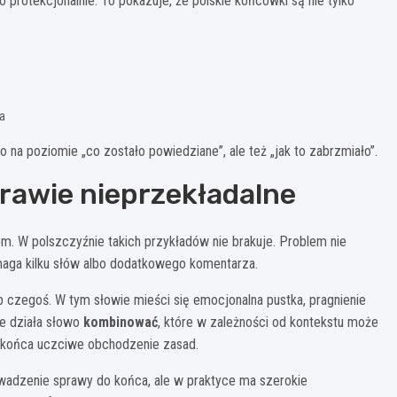
 protekcjonalnie. To pokazuje, że polskie końcówki są nie tylko
a
ko na poziomie „co zostało powiedziane”, ale też „jak to zabrzmiało”.
prawie nieprzekładalne
m. W polszczyźnie takich przykładów nie brakuje. Problem nie
ymaga kilku słów albo dodatkowego komentarza.
ub czegoś. W tym słowie mieści się emocjonalna pustka, pragnienie
e działa słowo
kombinować
, które w zależności od kontekstu może
o końca uczciwe obchodzenie zasad.
wadzenie sprawy do końca, ale w praktyce ma szerokie