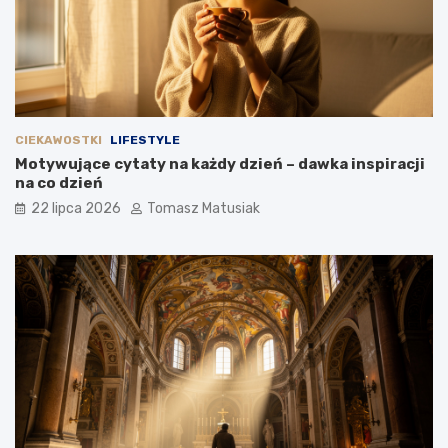
CIEKAWOSTKI
LIFESTYLE
Motywujące cytaty na każdy dzień – dawka inspiracji
na co dzień
22 lipca 2026
Tomasz Matusiak