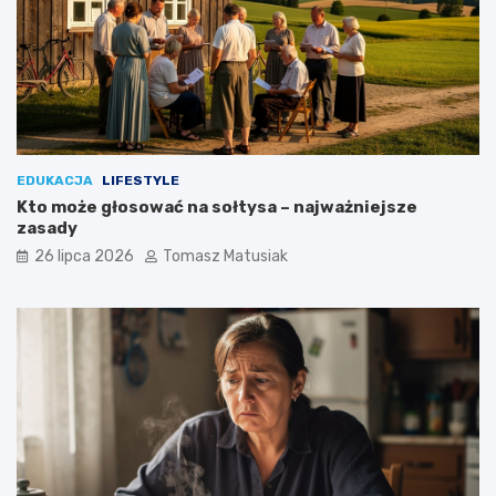
w
e
?
EDUKACJA
LIFESTYLE
Kto może głosować na sołtysa – najważniejsze
zasady
26 lipca 2026
Tomasz Matusiak