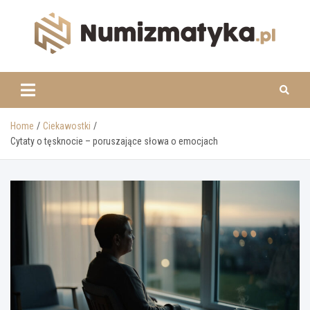
Skip
to
content
www.numizmatyka.pl
Home
Ciekawostki
Cytaty o tęsknocie – poruszające słowa o emocjach