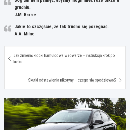
Bóg dał nam pamięć, abyśmy mogli mieć róże także w
grudniu.
J.M. Barrie
Jakie to szczęście, że tak trudno się pożegnać.
A.A. Milne
Nawigacja
Jak zmienić klocki hamulcowe w rowerze – instrukcja krok po
wpisu
kroku
Skutki odstawienia nikotyny – czego się spodziewać?