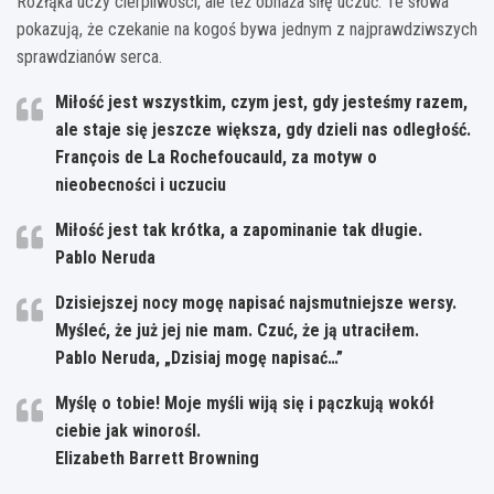
Rozłąka uczy cierpliwości, ale też obnaża siłę uczuć. Te słowa
pokazują, że czekanie na kogoś bywa jednym z najprawdziwszych
sprawdzianów serca.
Miłość jest wszystkim, czym jest, gdy jesteśmy razem,
ale staje się jeszcze większa, gdy dzieli nas odległość.
François de La Rochefoucauld, za motyw o
nieobecności i uczuciu
Miłość jest tak krótka, a zapominanie tak długie.
Pablo Neruda
Dzisiejszej nocy mogę napisać najsmutniejsze wersy.
Myśleć, że już jej nie mam. Czuć, że ją utraciłem.
Pablo Neruda, „Dzisiaj mogę napisać…”
Myślę o tobie! Moje myśli wiją się i pączkują wokół
ciebie jak winorośl.
Elizabeth Barrett Browning