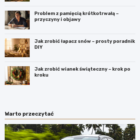
Problem z pamięcią krótkotrwałą –
przyczyny i objawy
Jak zrobić łapacz snów – prosty poradnik
DIY
Jak zrobić wianek świąteczny – krok po
kroku
J
W
a
y
k
r
i
o
e
b
Warto przeczytać
p
y
o
m
l
e
s
n
k
n