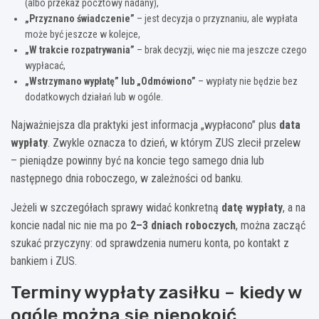
(albo przekaz pocztowy nadany),
„Przyznano świadczenie”
– jest decyzja o przyznaniu, ale wypłata
może być jeszcze w kolejce,
„W trakcie rozpatrywania”
– brak decyzji, więc nie ma jeszcze czego
wypłacać,
„Wstrzymano wypłatę” lub „Odmówiono”
– wypłaty nie będzie bez
dodatkowych działań lub w ogóle.
Najważniejsza dla praktyki jest informacja „wypłacono” plus
data
wypłaty
. Zwykle oznacza to dzień, w którym ZUS zlecił przelew
– pieniądze powinny być na koncie tego samego dnia lub
następnego dnia roboczego, w zależności od banku.
Jeżeli w szczegółach sprawy widać konkretną
datę wypłaty
, a na
koncie nadal nic nie ma po
2–3 dniach roboczych
, można zacząć
szukać przyczyny: od sprawdzenia numeru konta, po kontakt z
bankiem i ZUS.
Terminy wypłaty zasiłku – kiedy w
ogóle można się niepokoić