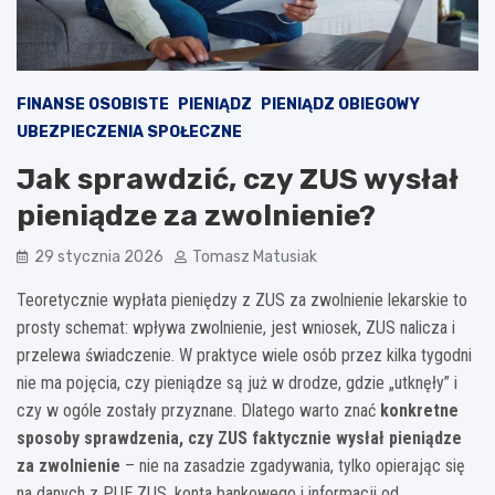
FINANSE OSOBISTE
PIENIĄDZ
PIENIĄDZ OBIEGOWY
UBEZPIECZENIA SPOŁECZNE
Jak sprawdzić, czy ZUS wysłał
pieniądze za zwolnienie?
29 stycznia 2026
Tomasz Matusiak
Teoretycznie wypłata pieniędzy z ZUS za zwolnienie lekarskie to
prosty schemat: wpływa zwolnienie, jest wniosek, ZUS nalicza i
przelewa świadczenie. W praktyce wiele osób przez kilka tygodni
nie ma pojęcia, czy pieniądze są już w drodze, gdzie „utknęły” i
czy w ogóle zostały przyznane. Dlatego warto znać
konkretne
sposoby sprawdzenia, czy ZUS faktycznie wysłał pieniądze
za zwolnienie
– nie na zasadzie zgadywania, tylko opierając się
na danych z PUE ZUS, konta bankowego i informacji od