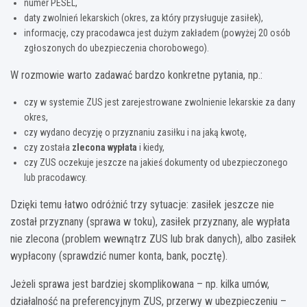
numer PESEL,
daty zwolnień lekarskich (okres, za który przysługuje zasiłek),
informację, czy pracodawca jest dużym zakładem (powyżej 20 osób
zgłoszonych do ubezpieczenia chorobowego).
W rozmowie warto zadawać bardzo konkretne pytania, np.:
czy w systemie ZUS jest zarejestrowane zwolnienie lekarskie za dany
okres,
czy wydano decyzję o przyznaniu zasiłku i na jaką kwotę,
czy została
zlecona wypłata
i kiedy,
czy ZUS oczekuje jeszcze na jakieś dokumenty od ubezpieczonego
lub pracodawcy.
Dzięki temu łatwo odróżnić trzy sytuacje: zasiłek jeszcze nie
został przyznany (sprawa w toku), zasiłek przyznany, ale wypłata
nie zlecona (problem wewnątrz ZUS lub brak danych), albo zasiłek
wypłacony (sprawdzić numer konta, bank, pocztę).
Jeżeli sprawa jest bardziej skomplikowana – np. kilka umów,
działalność na preferencyjnym ZUS, przerwy w ubezpieczeniu –