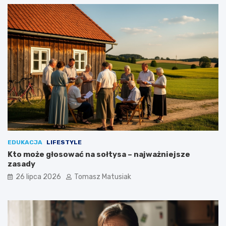
r
?
t
o
ś
c
i
o
w
e
?
EDUKACJA
LIFESTYLE
Kto może głosować na sołtysa – najważniejsze
zasady
26 lipca 2026
Tomasz Matusiak