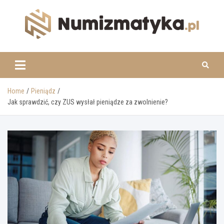
Skip
to
content
www.numizmatyka.pl
Home
Pieniądz
Jak sprawdzić, czy ZUS wysłał pieniądze za zwolnienie?