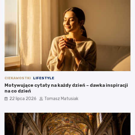
CIEKAWOSTKI
LIFESTYLE
Motywujące cytaty na każdy dzień – dawka inspiracji
na co dzień
22 lipca 2026
Tomasz Matusiak