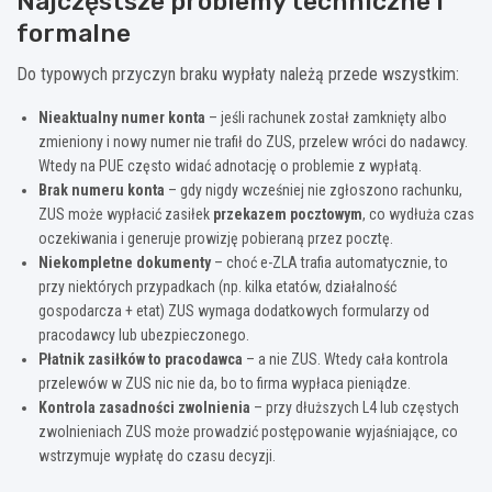
Najczęstsze problemy techniczne i
formalne
Do typowych przyczyn braku wypłaty należą przede wszystkim:
Nieaktualny numer konta
– jeśli rachunek został zamknięty albo
zmieniony i nowy numer nie trafił do ZUS, przelew wróci do nadawcy.
Wtedy na PUE często widać adnotację o problemie z wypłatą.
Brak numeru konta
– gdy nigdy wcześniej nie zgłoszono rachunku,
ZUS może wypłacić zasiłek
przekazem pocztowym
, co wydłuża czas
oczekiwania i generuje prowizję pobieraną przez pocztę.
Niekompletne dokumenty
– choć e-ZLA trafia automatycznie, to
przy niektórych przypadkach (np. kilka etatów, działalność
gospodarcza + etat) ZUS wymaga dodatkowych formularzy od
pracodawcy lub ubezpieczonego.
Płatnik zasiłków to pracodawca
– a nie ZUS. Wtedy cała kontrola
przelewów w ZUS nic nie da, bo to firma wypłaca pieniądze.
Kontrola zasadności zwolnienia
– przy dłuższych L4 lub częstych
zwolnieniach ZUS może prowadzić postępowanie wyjaśniające, co
wstrzymuje wypłatę do czasu decyzji.