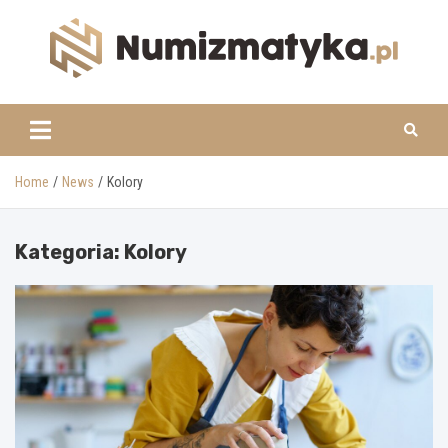
Skip
to
content
www.numizmatyka.pl
Home
News
Kolory
Kategoria:
Kolory