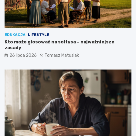
?
EDUKACJA
LIFESTYLE
Kto może głosować na sołtysa – najważniejsze
zasady
26 lipca 2026
Tomasz Matusiak