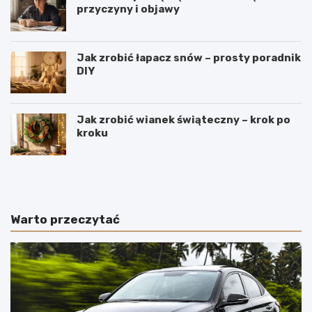
przyczyny i objawy
Jak zrobić łapacz snów – prosty poradnik
DIY
Jak zrobić wianek świąteczny – krok po
kroku
J
W
a
y
k
r
i
o
e
b
Warto przeczytać
p
y
o
m
l
e
s
n
k
n
i
i
e
c
s
z