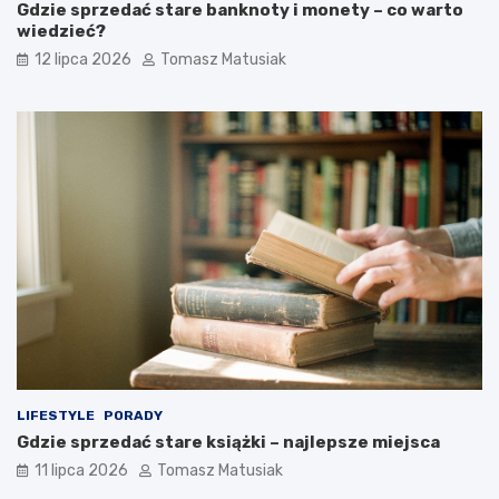
Gdzie sprzedać stare banknoty i monety – co warto
wiedzieć?
12 lipca 2026
Tomasz Matusiak
LIFESTYLE
PORADY
Gdzie sprzedać stare książki – najlepsze miejsca
11 lipca 2026
Tomasz Matusiak