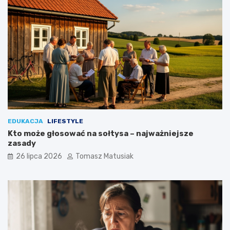
ś
c
i
o
w
e
?
EDUKACJA
LIFESTYLE
Kto może głosować na sołtysa – najważniejsze
zasady
26 lipca 2026
Tomasz Matusiak