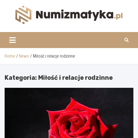
Skip
to
content
www.numizmatyka.pl
Home
News
Miłość i relacje rodzinne
Kategoria:
Miłość i relacje rodzinne