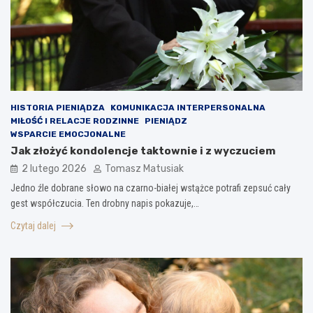
HISTORIA PIENIĄDZA
KOMUNIKACJA INTERPERSONALNA
MIŁOŚĆ I RELACJE RODZINNE
PIENIĄDZ
WSPARCIE EMOCJONALNE
Jak złożyć kondolencje taktownie i z wyczuciem
2 lutego 2026
Tomasz Matusiak
Jedno źle dobrane słowo na czarno-białej wstążce potrafi zepsuć cały
gest współczucia. Ten drobny napis pokazuje,…
Czytaj dalej