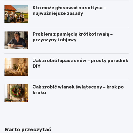
Kto może głosować na sołtysa –
najważniejsze zasady
Problem z pamięcią krótkotrwałą –
przyczyny i objawy
Jak zrobić łapacz snów – prosty poradnik
DIY
Jak zrobić wianek świąteczny – krok po
kroku
J
W
a
y
k
r
i
o
e
b
Warto przeczytać
p
y