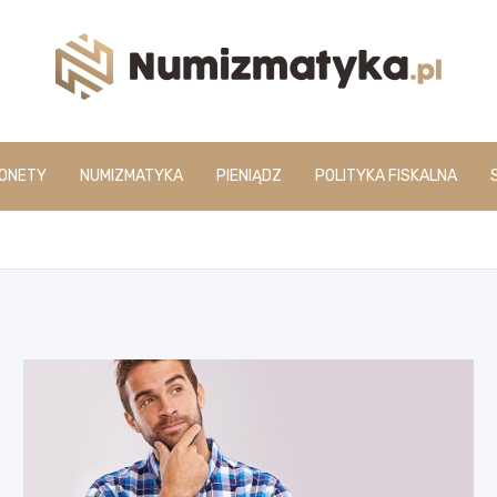
www.numizmatyka.pl
ONETY
NUMIZMATYKA
PIENIĄDZ
POLITYKA FISKALNA