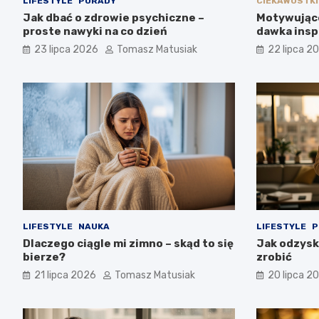
LIFESTYLE
PORADY
CIEKAWOSTKI
Jak dbać o zdrowie psychiczne –
Motywujące
proste nawyki na co dzień
dawka inspi
23 lipca 2026
Tomasz Matusiak
22 lipca 2
LIFESTYLE
NAUKA
LIFESTYLE
P
Dlaczego ciągle mi zimno – skąd to się
Jak odzysk
bierze?
zrobić
21 lipca 2026
Tomasz Matusiak
20 lipca 2