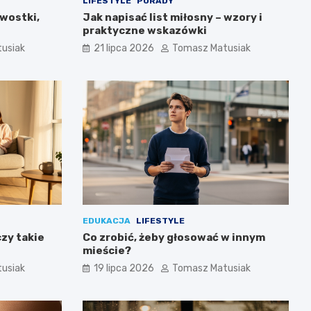
LIFESTYLE
PORADY
awostki,
Jak napisać list miłosny – wzory i
praktyczne wskazówki
usiak
21 lipca 2026
Tomasz Matusiak
EDUKACJA
LIFESTYLE
czy takie
Co zrobić, żeby głosować w innym
mieście?
usiak
19 lipca 2026
Tomasz Matusiak