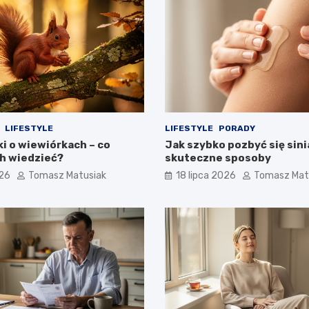
LIFESTYLE
LIFESTYLE
PORADY
i o wiewiórkach – co
Jak szybko pozbyć się sini
ch wiedzieć?
skuteczne sposoby
026
Tomasz Matusiak
18 lipca 2026
Tomasz Mat