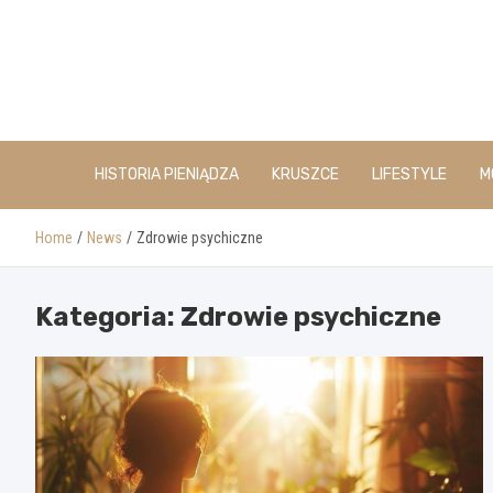
Skip
to
content
HISTORIA PIENIĄDZA
KRUSZCE
LIFESTYLE
M
Home
News
Zdrowie psychiczne
Kategoria:
Zdrowie psychiczne