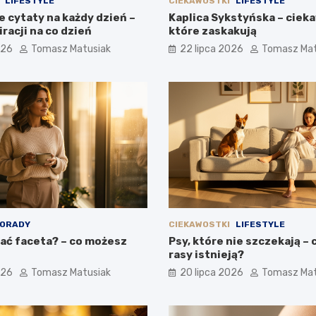
LIFESTYLE
CIEKAWOSTKI
LIFESTYLE
 cytaty na każdy dzień –
Kaplica Sykstyńska – ciek
racji na co dzień
które zaskakują
026
Tomasz Matusiak
22 lipca 2026
Tomasz Mat
ORADY
CIEKAWOSTKI
LIFESTYLE
ać faceta? – co możesz
Psy, które nie szczekają – 
rasy istnieją?
026
Tomasz Matusiak
20 lipca 2026
Tomasz Mat