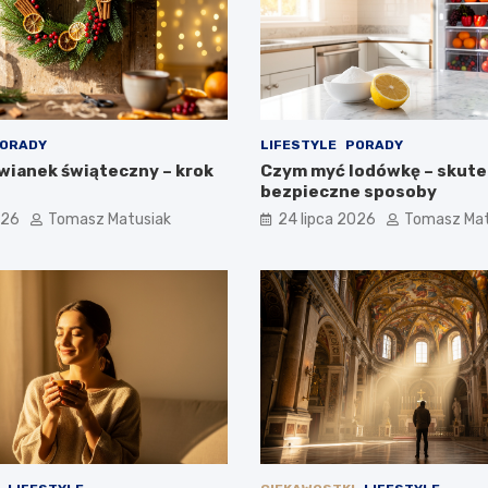
ORADY
LIFESTYLE
PORADY
 wianek świąteczny – krok
Czym myć lodówkę – skute
bezpieczne sposoby
026
Tomasz Matusiak
24 lipca 2026
Tomasz Mat