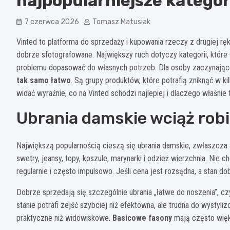
najpopularniejsze kategor
7 czerwca 2026
Tomasz Matusiak
Vinted to platforma do sprzedaży i kupowania rzeczy z drugiej ręk
dobrze sfotografowane. Największy ruch dotyczy kategorii, które
problemu dopasować do własnych potrzeb. Dla osoby zaczynające
tak samo łatwo
. Są grupy produktów, które potrafią zniknąć w kil
widać wyraźnie, co na Vinted schodzi najlepiej i dlaczego właśnie
Ubrania damskie wciąż robi
Największą popularnością cieszą się ubrania damskie, zwłaszcza t
swetry, jeansy, topy, koszule, marynarki i odzież wierzchnia. Nie c
regularnie i często impulsowo. Jeśli cena jest rozsądna, a stan 
Dobrze sprzedają się szczególnie ubrania „łatwe do noszenia”, czyl
stanie potrafi zejść szybciej niż efektowna, ale trudna do wystyl
praktyczne niż widowiskowe.
Basicowe fasony
mają często więk