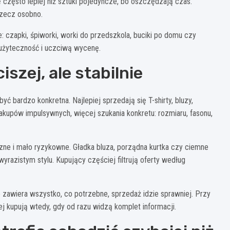
ę często lepiej niż sztuki pojedyncze, bo oszczędzają czas.
rzecz osobno.
 czapki, śpiworki, worki do przedszkola, buciki po domu czy
o użyteczność i uczciwą wycenę.
szej, ale stabilnie
ć bardzo konkretna. Najlepiej sprzedają się T-shirty, bluzy,
 zakupów impulsywnych, więcej szukania konkretu: rozmiaru, fasonu,
ne i mało ryzykowne. Gładka bluza, porządna kurtka czy ciemne
razistym stylu. Kupujący częściej filtrują oferty według
le zawiera wszystko, co potrzebne, sprzedaż idzie sprawniej. Przy
ej kupują wtedy, gdy od razu widzą komplet informacji.