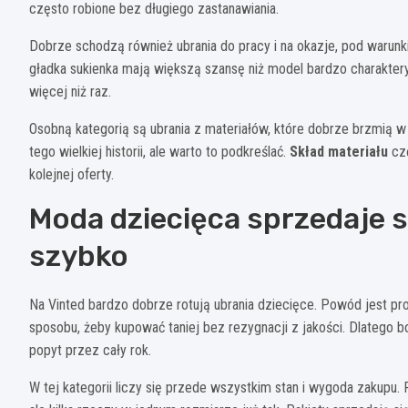
często robione bez długiego zastanawiania.
Dobrze schodzą również ubrania do pracy i na okazje, pod warunk
gładka sukienka mają większą szansę niż model bardzo charaktery
więcej niż raz.
Osobną kategorią są ubrania z materiałów, które dobrze brzmią w w
tego wielkiej historii, ale warto to podkreślać.
Skład materiału
czę
kolejnej oferty.
Moda dziecięca sprzedaje s
szybko
Na Vinted bardzo dobrze rotują ubrania dziecięce. Powód jest pro
sposobu, żeby kupować taniej bez rezygnacji z jakości. Dlatego bod
popyt przez cały rok.
W tej kategorii liczy się przede wszystkim stan i wygoda zakupu.