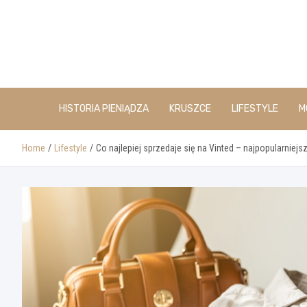
Skip
to
content
HISTORIA PIENIĄDZA
KRUSZCE
LIFESTYLE
M
Home
Lifestyle
Co najlepiej sprzedaje się na Vinted – najpopularniejs