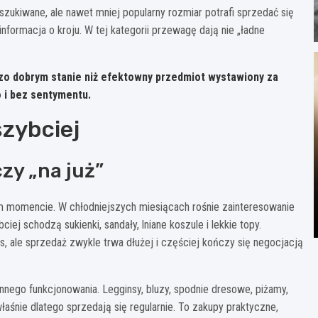
zukiwane, ale nawet mniej popularny rozmiar potrafi sprzedać się
i informacja o kroju. W tej kategorii przewagę dają nie „ładne
o dobrym stanie niż efektowny przedmiot wystawiony za
 i bez sentymentu.
szybciej
zy „na już”
 momencie. W chłodniejszych miesiącach rośnie zainteresowanie
ciej schodzą sukienki, sandały, lniane koszule i lekkie topy.
 ale sprzedaż zwykle trwa dłużej i częściej kończy się negocjacją
ennego funkcjonowania. Legginsy, bluzy, spodnie dresowe, piżamy,
właśnie dlatego sprzedają się regularnie. To zakupy praktyczne,