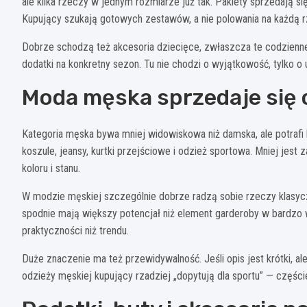
ale kilka rzeczy w jednym rozmiarze już tak. Pakiety sprzedają si
Kupujący szukają gotowych zestawów, a nie polowania na każdą 
Dobrze schodzą też akcesoria dziecięce, zwłaszcza te codzienne:
dodatki na konkretny sezon. Tu nie chodzi o wyjątkowość, tylko 
Moda męska sprzedaje się ci
Kategoria męska bywa mniej widowiskowa niż damska, ale potrafi by
koszule, jeansy, kurtki przejściowe i odzież sportowa. Mniej jest
koloru i stanu.
W modzie męskiej szczególnie dobrze radzą sobie rzeczy klasycz
spodnie mają większy potencjał niż element garderoby w bardzo wy
praktyczności niż trendu.
Duże znaczenie ma też przewidywalność. Jeśli opis jest krótki, a
odzieży męskiej kupujący rzadziej „dopytują dla sportu” — części