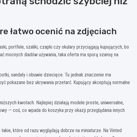
otrafią schodzić szybciej niż
óre łatwo ocenić na zdjęciach
ski, portfele, szaliki, czapki czy okulary przyciągają kupujących, bo
idać mocnych śladów używania, taka oferta ma sporą szansę na
otki, sandały i obuwie dziecięce. Tu jednak znaczenie ma
 być pokazane bez ukrywania przetarć. Kupujący akceptują normalne
 niższych kwotach. Najlepiej działają modele proste, uniwersalne,
wy — coś, co wpada do koszyka przy okazji przeglądania innych
 takie, które od razu wyglądają dobrze na miniaturze. Na Vinted