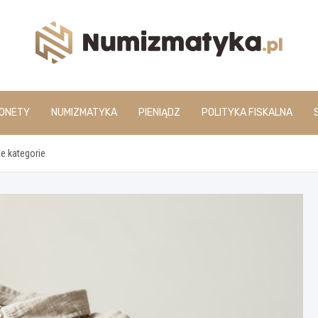
www.numizmatyka.pl
ONETY
NUMIZMATYKA
PIENIĄDZ
POLITYKA FISKALNA
ze kategorie