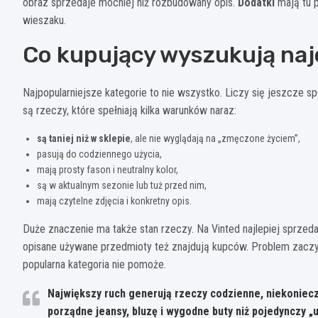
obraz sprzedaje mocniej niż rozbudowany opis.
Dodatki
mają tu p
wieszaku.
Co kupujący wyszukują naj
Najpopularniejsze kategorie to nie wszystko. Liczy się jeszcze s
są rzeczy, które spełniają kilka warunków naraz:
są taniej niż w sklepie
, ale nie wyglądają na „zmęczone życiem”,
pasują do codziennego użycia,
mają prosty fason i neutralny kolor,
są w aktualnym sezonie lub tuż przed nim,
mają czytelne zdjęcia i konkretny opis.
Duże znaczenie ma także stan rzeczy. Na Vinted najlepiej sprzedaj
opisane używane przedmioty też znajdują kupców. Problem zaczy
popularna kategoria nie pomoże.
Największy ruch generują rzeczy codzienne
, niekoniec
porządne jeansy, bluzę i wygodne buty niż pojedynczy „