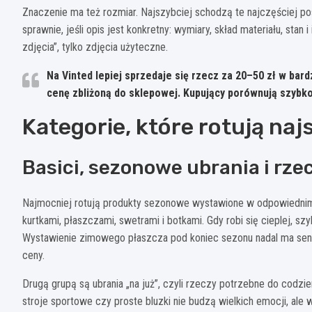
Znaczenie ma też rozmiar. Najszybciej schodzą te najczęściej pos
sprawnie, jeśli opis jest konkretny: wymiary, skład materiału, stan 
zdjęcia”, tylko zdjęcia użyteczne.
Na Vinted lepiej sprzedaje się rzecz za
20–50 zł
w bardz
cenę zbliżoną do sklepowej. Kupujący porównują szybko
Kategorie, które rotują naj
Basici, sezonowe ubrania i rzec
Najmocniej rotują produkty sezonowe wystawione w odpowiednim
kurtkami, płaszczami, swetrami i botkami. Gdy robi się cieplej, szyb
Wystawienie zimowego płaszcza pod koniec sezonu nadal ma sens,
ceny.
Drugą grupą są ubrania „na już”, czyli rzeczy potrzebne do codzi
stroje sportowe czy proste bluzki nie budzą wielkich emocji, ale 