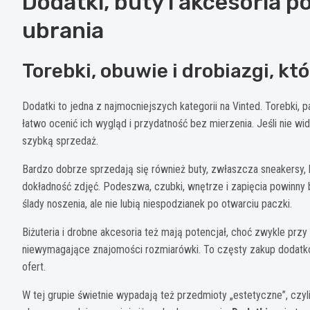
Dodatki, buty i akcesoria p
ubrania
Torebki, obuwie i drobiazgi, kt
Dodatki to jedna z najmocniejszych kategorii na Vinted. Torebki, pa
łatwo ocenić ich wygląd i przydatność bez mierzenia. Jeśli nie w
szybką sprzedaż.
Bardzo dobrze sprzedają się również buty, zwłaszcza sneakersy, b
dokładność zdjęć. Podeszwa, czubki, wnętrze i zapięcia powinny
ślady noszenia, ale nie lubią niespodzianek po otwarciu paczki.
Biżuteria i drobne akcesoria też mają potencjał, choć zwykle przy
niewymagające znajomości rozmiarówki. To częsty zakup dodatko
ofert.
W tej grupie świetnie wypadają też przedmioty „estetyczne”, czyli