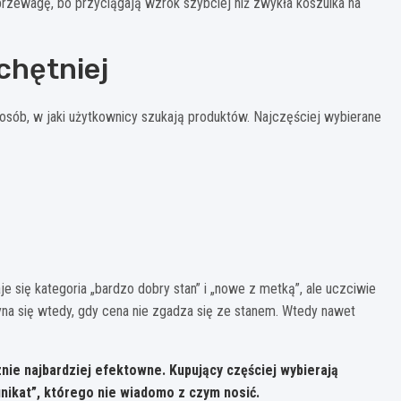
rzewagę, bo przyciągają wzrok szybciej niż zwykła koszulka na
chętniej
posób, w jaki użytkownicy szukają produktów. Najczęściej wybierane
e się kategoria „bardzo dobry stan” i „nowe z metką”, ale uczciwie
na się wtedy, gdy cena nie zgadza się ze stanem. Wtedy nawet
znie najbardziej efektowne. Kupujący częściej wybierają
unikat”, którego nie wiadomo z czym nosić.