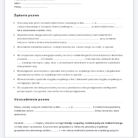
adres: ……………………………………………………………………………………………………..
PESEL: …………………………………………
Żądania pozwu
1)
rozwiązanie przez rozwód małżeństwa zawartego w dniu …………… r. w …………………………….,
zarejestrowanego w Urzędzie Stanu Cywilnego w ……………………………., nr aktu małżeństwa ………… –
bez orzekania o winie
stron;
2)
powierzenie obojgu rodzicom wykonywania władzy rodzicielskiej nad małoletnim(i)
dzieckiem/dziećmi: …………………………………………………………………………………………………….. przy ustaleniu
miejsca zamieszkania dziecka/dzieci przy: …………………………………………………..;
3)
ustalenie kontaktów rodzica, z którym dziecko nie zamieszkuje na stałe, w sposób:
……………………………………………………………………………………………………………………………………………………………………….;
4)
zasądzenie od pozwanego/pozwanej na rzecz małoletniego(ich) dziecka(dzieci) alimentów
w kwocie ………………….. zł (słownie: ……………………………………………………) miesięcznie, płatnych do dnia
…….. każdego miesiąca z góry, wraz z ustawowymi odsetkami w razie opóźnienia w płatności
którejkolwiek raty;
5)
odstąpienie od orzekania o sposobie korzystania ze wspólnego mieszkania / uregulowanie
sposobu korzystania ze wspólnego mieszkania w sposób: ………………………………………………….;
6)
nieorzekanie o podziale majątku wspólnego stron / dokonanie podziału majątku wspólnego w
następujący sposób: …………………………………………………………………………………………………………..;
7)
zasądzenie od strony przeciwnej na rzecz powoda kosztów postępowania według norm
przepisanych / wzajemne zniesienie kosztów postępowania.
Uzasadnienie pozwu
Strony zawarły związek małżeński w dniu …………… r. w ……………………………. . Z małżeństwa pochodzą
małoletnie dzieci: …………………………………………………………………………………………………….. (imię, nazwisko, data
urodzenia).
Od około ……………… r. między stronami nastąpił
trwały i zupełny rozkład pożycia małżeńskiego
.
Ustały więzi: uczuciowa, fizyczna oraz gospodarcza. Strony nie prowadzą wspólnego
gospodarstwa domowego od dnia …………… r. i nie widzą możliwości powrotu do wspólnego pożycia.