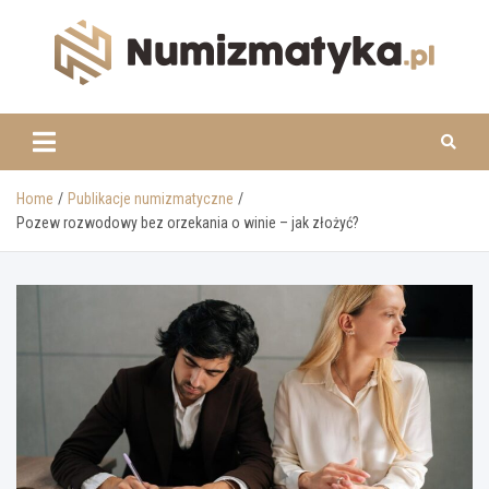
Skip
to
content
www.numizmatyka.pl
Home
Publikacje numizmatyczne
Pozew rozwodowy bez orzekania o winie – jak złożyć?