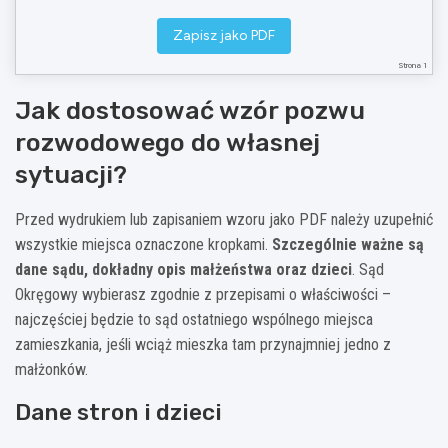
Powód oraz pozwana są zgodni co do konieczności rozwiązania małżeństwa przez rozwód
bez
orzekania o winie
. Strony ustaliły zasady sprawowania władzy rodzicielskiej nad wspólnym(i)
małoletnim(i) dzieckiem/dziećmi, sposób wykonywania kontaktów oraz wysokość alimentów, co
Zapisz jako PDF
znajduje odzwierciedlenie w żądaniach pozwu.
Strona 1
Wnioski dowodowe
odpis skrócony aktu małżeństwa stron;
Jak dostosować wzór pozwu
odpisy skrócone aktów urodzenia wspólnych małoletnich dzieci;
przesłuchanie stron na okoliczność rozkładu pożycia małżeńskiego oraz sytuacji rodzinnej i
rozwodowego do własnej
majątkowej;
inny dowód: …………………………………………………………………………………………………………..
sytuacji?
Załączniki
Lp.
Nazwa załącznika
Liczba egzemplarzy
Przed wydrukiem lub zapisaniem wzoru jako PDF należy uzupełnić
Odpis skrócony aktu
1
2
wszystkie miejsca oznaczone kropkami.
małżeństwa
Szczególnie ważne są
Odpis(y) skrócony(e)
dane sądu, dokładny opis małżeństwa oraz dzieci
. Sąd
2
2
aktu(ów) urodzenia dzieci
Okręgowy wybierasz zgodnie z przepisami o właściwości –
Potwierdzenie uiszczenia
3
1
opłaty od pozwu
najczęściej będzie to sąd ostatniego wspólnego miejsca
Inne dokumenty
4
potwierdzające sytuację
wg potrzeb
zamieszkania, jeśli wciąż mieszka tam przynajmniej jedno z
rodzinną i majątkową stron
małżonków.
Podpis
Dane stron i dzieci
………………………………………………….
(podpis powoda)
Data i miejscowość: ………………………………………………….