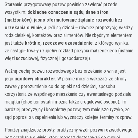
Starannie przygotowany pozew powinien zawierać przede
wszystkim:
dokładne oznaczenie sądu
,
dane stron
(małżonków)
,
jasno sformułowane żądanie rozwodu bez
orzekania o winie
, a jeśli są dzieci – również propozycję władzy
rodzicielskiej, kontaktów oraz alimentów. Niezbędnym elementem
jest także
krótkie, rzeczowe uzasadnienie
, z którego wynika,
że nastąpił trwały i zupełny rozkład pożycia małżeńskiego (ustanie
więzi uczuciowej, fizycznej i gospodarczej).
Ważną cechą pozwu rozwodowego bez orzekania o winie jest
jego
ugodowy charakter
. W piśmie można wskazać, że strony
zawarły porozumienie co do opieki nad dziećmi, sposobu
korzystania ze wspólnego mieszkania czy ewentualnego podziału
majątku (choć ten ostatni można także uregulować osobno). Im
bardziej precyzyjny i kompletny pozew, tym mniejsze ryzyko, że
sąd poprosi o uzupełnienia lub wyznaczy kolejne terminy rozpraw.
Poniżej znajdziesz prosty, praktyczny wzór pozwu rozwodowego
bez orzekania o winie, który możesz dostosować do swojej