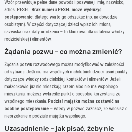
Wzór przewiduje pełne dane powoda i pozwanej: imię, nazwisko,
adres, PESEL.
Brak numeru PESEL może wydłużyć
Wzór pomocniczy – przed złożeniem pozwu dostosuj treść do swojej sytuacji i sprawdź aktualne
postępowanie
, dlatego warto go odszukać (np. na dowodzie
przepisy.
osobistym). W części dotyczącej dzieci wpisz ich imiona,
nazwiska oraz daty urodzenia – to kluczowe dla ustalenia władzy
rodzicielskiej i alimentów.
Żądania pozwu – co można zmienić?
Żądania pozwu rozwodowego można modyfikować w zależności
od sytuacji. Jeśli nie ma wspólnych małoletnich dzieci, usuń punkty
dotyczące władzy rodzicielskiej, kontaktów i alimentów. Jeżeli
małżonkowie już nie mieszkają razem albo nie ma wspólnego
mieszkania, możesz wykreślić punkt o sposobie korzystania ze
wspólnego mieszkania.
Podział majątku można zostawić na
osobne postępowanie
– wtedy w pozwie zaznacz, że wnosisz o
nieorzekanie o podziale majątku wspólnego.
Uzasadnienie – jak pisać, żeby nie