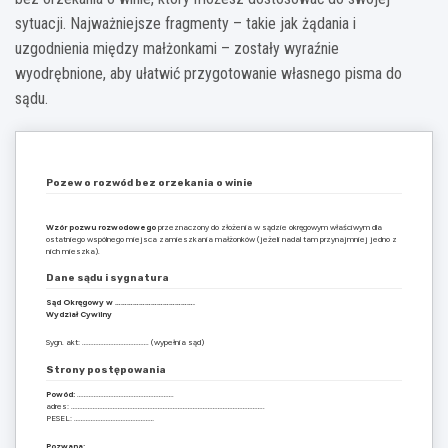
sytuacji. Najważniejsze fragmenty – takie jak żądania i
uzgodnienia między małżonkami – zostały wyraźnie
wyodrębnione, aby ułatwić przygotowanie własnego pisma do
sądu.
Pozew o rozwód bez orzekania o winie
Wzór pozwu rozwodowego
przeznaczony do złożenia w sądzie okręgowym właściwym dla
ostatniego wspólnego miejsca zamieszkania małżonków (jeżeli nadal tam przynajmniej jedno z
nich mieszka).
Dane sądu i sygnatura
Sąd Okręgowy w ………………………………….
Wydział Cywilny
Sygn. akt: …………………………………. (wypełnia sąd)
Strony postępowania
Powód:
………………………………………………….
adres: ……………………………………………………………………………………………………..
PESEL: …………………………………………
Pozwana:
………………………………………………